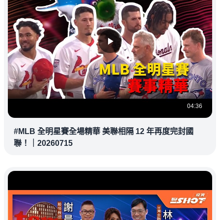
04:36
#MLB 全明星賽全場精華 美聯相隔 12 年再度完封國
聯！｜20260715