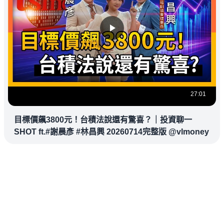
27:01
目標價飆3800元！台積法說還有驚喜？｜投資聊一
SHOT ft.#謝晨彥 #林昌興 20260714完整版 @vlmoney