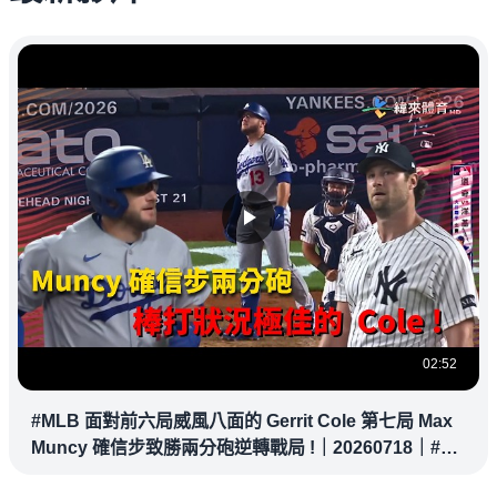
02:52
#MLB 面對前六局威風八面的 Gerrit Cole 第七局 Max
Muncy 確信步致勝兩分砲逆轉戰局 !｜20260718｜#洛
杉磯道奇