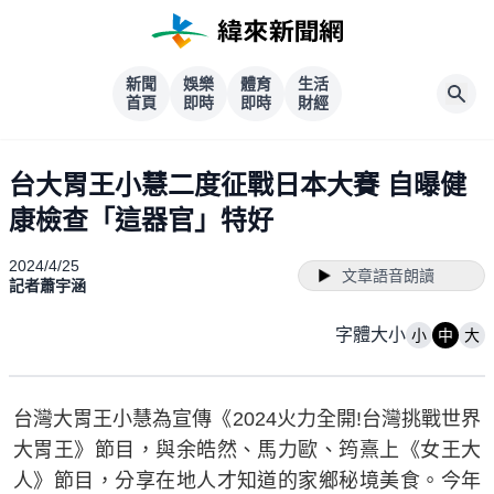
新聞
娛樂
體育
生活
首頁
即時
即時
財經
台大胃王小慧二度征戰日本大賽 自曝健
康檢查「這器官」特好
2024/4/25
文章語音朗讀
記者蕭宇涵
字體大小
小
中
大
台灣大胃王小慧為宣傳《2024火力全開!台灣挑戰世界
大胃王》節目，與余皓然、馬力歐、筠熹上《女王大
人》節目，分享在地人才知道的家鄉秘境美食。今年