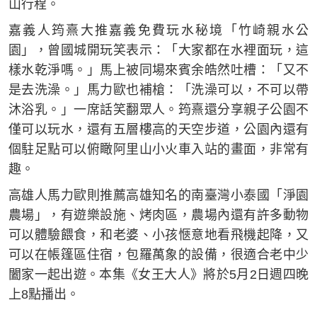
山行程。
嘉義人筠熹大推嘉義免費玩水秘境「竹崎親水公
園」，曾國城開玩笑表示：「大家都在水裡面玩，這
樣水乾淨嗎。」馬上被同場來賓余皓然吐槽：「又不
是去洗澡。」馬力歐也補槍：「洗澡可以，不可以帶
沐浴乳。」一席話笑翻眾人。筠熹還分享親子公園不
僅可以玩水，還有五層樓高的天空步道，公園內還有
個駐足點可以俯瞰阿里山小火車入站的畫面，非常有
趣。
高雄人馬力歐則推薦高雄知名的南臺灣小泰國「淨園
農場」，有遊樂設施、烤肉區，農場內還有許多動物
可以體驗餵食，和老婆、小孩愜意地看飛機起降，又
可以在帳篷區住宿，包羅萬象的設備，很適合老中少
闔家一起出遊。本集《女王大人》將於5月2日週四晚
上8點播出。