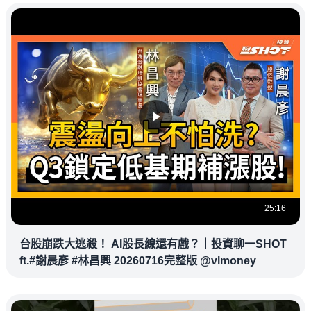
25:16
台股崩跌大逃殺！ AI股長線還有戲？｜投資聊一SHOT
ft.#謝晨彥 #林昌興 20260716完整版 @vlmoney