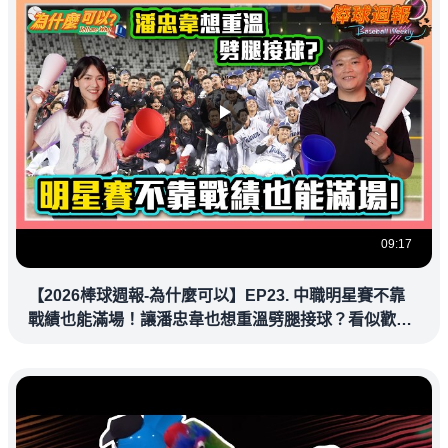
09:17
【2026棒球週報-為什麼可以】EP23. 中職明星賽不靠
戰績也能滿場！讓潘忠韋也想重溫劈腿接球？看似歡樂
教練都暗中觀察