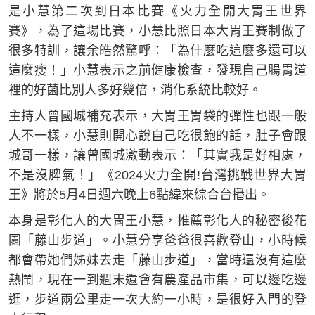
是小慧第二次到日本比賽《火力全開大胃王世界
賽》，為了這場比賽，小慧比照日本大胃王賽制做了
很多特訓，讓余皓然驚呼：「為什麼吃這麼多還可以
這麼瘦！」小慧表示之前健康檢查，發現自己腸胃道
裡的好菌比別人多好幾倍，消化系統比較好。
主持人曾國城補充表示，大胃王胃袋的彈性也跟一般
人不一樣，小慧則開心說自己吃很飽的話，肚子會跟
城哥一樣，讓曾國城激動表示：「其實我是好相處，
不是沒脾氣！」《2024火力全開!台灣挑戰世界大胃
王》將於5月4日週六晚上6點緯來綜合台播出。
本身是彰化人的大胃王小慧，推薦彰化人的秘密後花
園「藤山步道」。小慧分享爸爸很喜歡登山，小時候
都會帶她們姊妹去走「藤山步道」，當時還沒有這麼
熱鬧，現在一到週末還會有農產品市集，可以邊吃邊
逛，步道兩公里走一次大約一小時，是很好入門的登