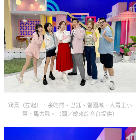
筠熹（左起）、余皓然、巴鈺、曾國城、大胃王小
慧、馬力歐。（圖／緯來綜合台提供）