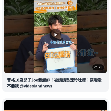
01:21
曹格18歲兒子Joe變超帥！被媽媽吳速玲吐槽：談戀愛
不要我 @videolandnews