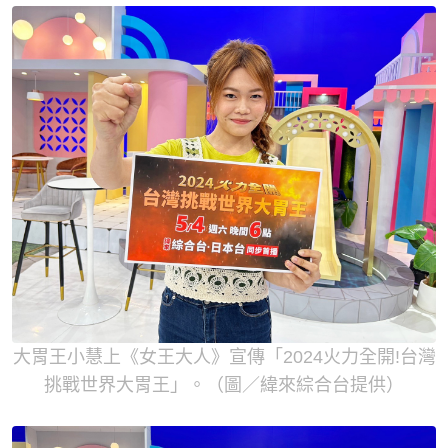
大胃王小慧上《女王大人》宣傳「2024火力全開!台灣
挑戰世界大胃王」。（圖／緯來綜合台提供）