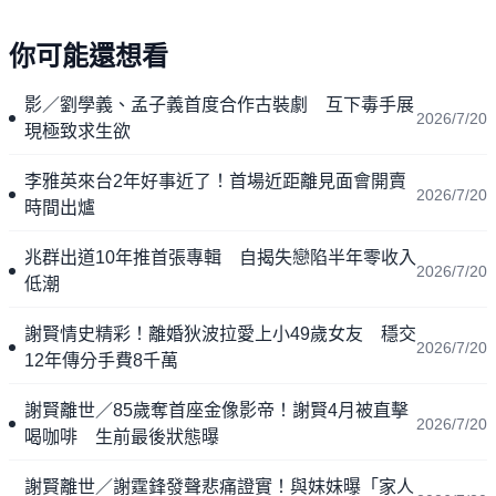
你可能還想看
影／劉學義、孟子義首度合作古裝劇 互下毒手展
2026/7/20
現極致求生欲
李雅英來台2年好事近了！首場近距離見面會開賣
2026/7/20
時間出爐
兆群出道10年推首張專輯 自揭失戀陷半年零收入
2026/7/20
低潮
謝賢情史精彩！離婚狄波拉愛上小49歲女友 穩交
2026/7/20
12年傳分手費8千萬
謝賢離世／85歲奪首座金像影帝！謝賢4月被直擊
2026/7/20
喝咖啡 生前最後狀態曝
謝賢離世／謝霆鋒發聲悲痛證實！與妹妹曝「家人