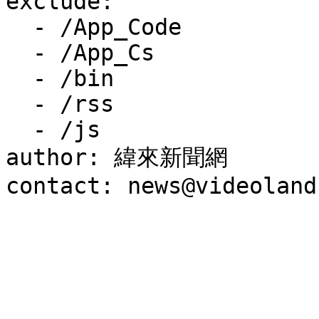
exclude:

  - /App_Code

  - /App_Cs

  - /bin

  - /rss

  - /js

author: 緯來新聞網
