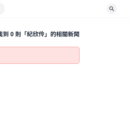
找到
0
則「
紀欣伶
」的相關新聞