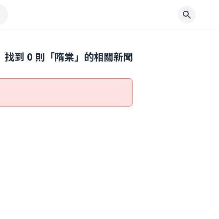
找到
0
則「
隋棠
」的相關新聞