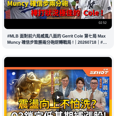
02:52
#MLB 面對前六局威風八面的 Gerrit Cole 第七局 Max
Muncy 確信步致勝兩分砲逆轉戰局 !｜20260718｜#洛
杉磯道奇