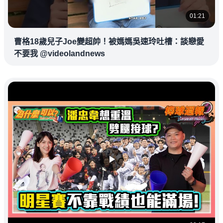
01:21
曹格18歲兒子Joe變超帥！被媽媽吳速玲吐槽：談戀愛
不要我 @videolandnews