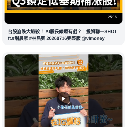
25:16
台股崩跌大逃殺！ AI股長線還有戲？｜投資聊一SHOT
ft.#謝晨彥 #林昌興 20260716完整版 @vlmoney