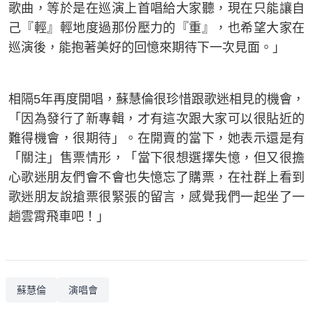
歌曲，等於是在巡演上首唱給大家聽，現在只能讓自
己『輕』輕地度過那份壓力的『重』，也希望大家在
巡演後，能抱著美好的回憶來期待下一次見面。」
相隔5年再度開唱，蘇慧倫很珍惜跟歌迷相見的機會，
「因為發行了新專輯，才有這次跟大家可以很貼近的
難得機會，很期待」。在開賣的當下，她表示還是有
「關注」售票情形，「當下很想選擇失憶，但又很擔
心歌迷朋友們會不會也失憶忘了購票，在社群上看到
歌迷朋友說搶票很緊張的留言，感覺我們一起坐了一
趟雲霄飛車吧！」
蘇慧倫
演唱會