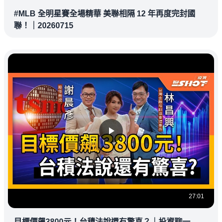
#MLB 全明星賽全場精華 美聯相隔 12 年再度完封國
聯！｜20260715
27:01
目標價飆3800元！台積法說還有驚喜？｜投資聊一