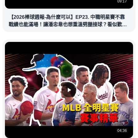
09:17
【2026棒球週報-為什麼可以】EP23. 中職明星賽不靠
戰績也能滿場！讓潘忠韋也想重溫劈腿接球？看似歡樂
教練都暗中觀察
04:36