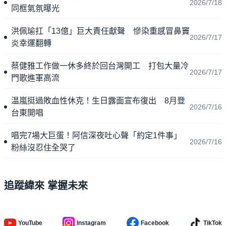
2026/7/18
同框氣氛曝光
洪佩瑜扛「13億」巨大責任獻聲 慘染重感冒鼻竇
2026/7/17
炎幸運翻轉
蔡健雅工作做一休多終於回台灣開工 打包大量冷
2026/7/17
門歌進軍高流
温嵐挺過敗血性休克！生日露面宣布復出 8月登
2026/7/16
台東開唱
唱完7場大巨蛋！阿信深夜吐心聲「約定1件事」
2026/7/16
粉絲沒忍住全哭了
追蹤緯來 掌握未來
YouTube
Instagram
Facebook
TikTok