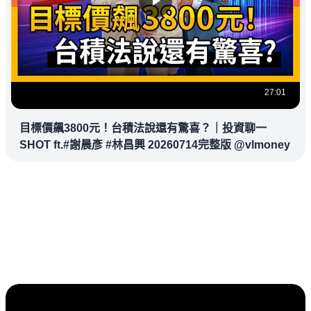
27:01
目標價飆3800元！台積法說還有驚喜？｜投資聊一
SHOT ft.#謝晨彥 #林昌興 20260714完整版 @vlmoney