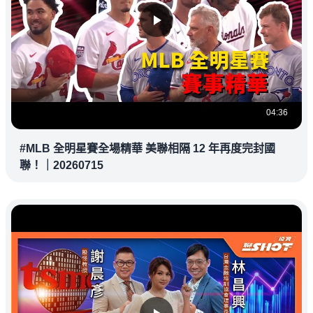
04:36
#MLB 全明星賽全場精華 美聯相隔 12 年再度完封國
聯！｜20260715