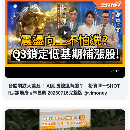
25:16
台股崩跌大逃殺！ AI股長線還有戲？｜投資聊一SHOT
ft.#謝晨彥 #林昌興 20260716完整版 @vlmoney