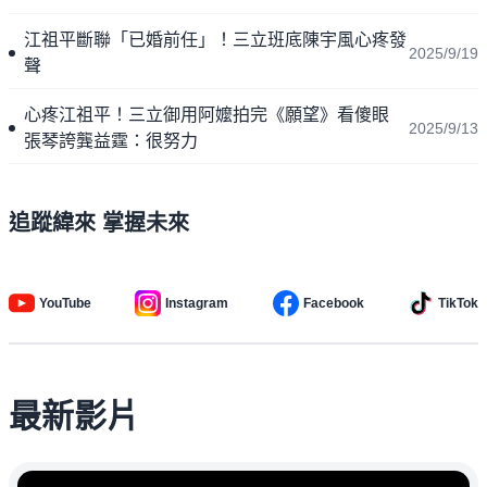
江祖平斷聯「已婚前任」！三立班底陳宇風心疼發
2025/9/19
聲
心疼江祖平！三立御用阿嬤拍完《願望》看傻眼
2025/9/13
張琴誇龔益霆：很努力
追蹤緯來 掌握未來
YouTube
Instagram
Facebook
TikTok
最新影片