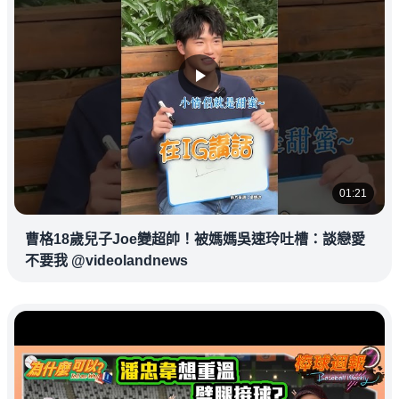
01:21
曹格18歲兒子Joe變超帥！被媽媽吳速玲吐槽：談戀愛
不要我 @videolandnews