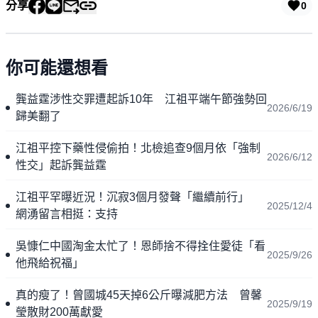
分享
0
你可能還想看
龔益霆涉性交罪遭起訴10年 江祖平端午節強勢回
2026/6/19
歸美翻了
江祖平控下藥性侵偷拍！北檢追查9個月依「強制
2026/6/12
性交」起訴龔益霆
江祖平罕曝近況！沉寂3個月發聲「繼續前行」
2025/12/4
網湧留言相挺：支持
吳慷仁中國淘金太忙了！恩師捨不得拴住愛徒「看
2025/9/26
他飛給祝福」
真的瘦了！曾國城45天掉6公斤曝減肥方法 曾馨
2025/9/19
瑩散財200萬獻愛