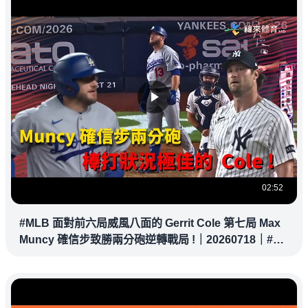
02:52
#MLB 面對前六局威風八面的 Gerrit Cole 第七局 Max
Muncy 確信步致勝兩分砲逆轉戰局 !｜20260718｜#洛
杉磯道奇