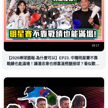
09:17
【2026棒球週報-為什麼可以】EP23. 中職明星賽不靠
戰績也能滿場！讓潘忠韋也想重溫劈腿接球？看似歡樂
教練都暗中觀察