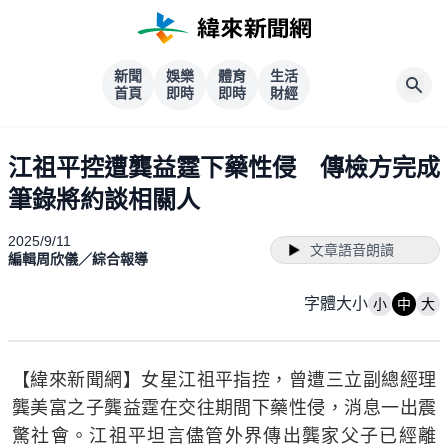
新聞
娛樂
體育
生活
首頁
即時
即時
財經
江祖平控遭龔益霆下藥性侵 傳檢方完成
筆錄將約談相關人
2025/9/11
文章語音朗讀
編輯周欣儀／綜合報導
字體大小
小
中
大
【緯來新聞網】女星江祖平指控，曾遭三立副總經理
龔美富之子龔益霆在交往期間下藥性侵，消息一出震
驚社會。江祖平坦言儘管外界傳出龔家父子已經離