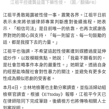
江祖平控遭龔益霆下藥性侵。（圖／翻攝FB）
江祖平勇敢揭露被性侵一事，震驚各界。江祖平日前
表示未來將依據律師專業判斷應對後續進程。她表
示，「相信司法」是目前唯一的依靠，也再次感謝各
界對她的關心與支持，「每一則留言、每一句鼓勵的
話，都是我撐下去的力量。」
江祖平也強調，不希望這起性侵案遭到媒體過度延伸
或炒作，以致模糊焦點。她說：「我最不願看到的，
是社會忽略事件本身的嚴重性。」她期望，透過自身
的經歷能喚醒社會對性暴力的關注，並避免有更多女
性成為類似悲劇的受害者。
本月4日，士林地檢署也主動分案調查，並指派婦幼組
檢察官調查，根據《ETtoday》報導，江祖平今天已
在律師陪同下完成筆錄，後續檢方也將傳喚相關人士
到案說明。