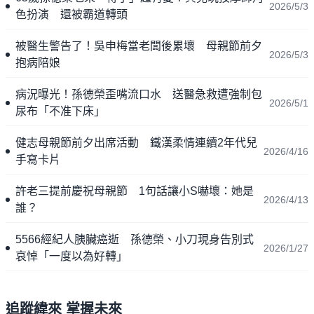
2026/5/3
色扮演 還被霸道轉頭
被醫生警告了！吳申梅當老闆後累壞 母親節前夕
2026/5/3
抱病陪娘
病況曝光！孫德榮歪嘴流口水 送醫急救遭強制包
2026/5/1
尿布「不准下床」
健志母親節前夕出席活動 鐵漢柔情連續2年代兒
2026/4/16
手寫卡片
許老三提前慶祝母親節 1句話讓小S嚇壞：她是
2026/4/13
誰？
5566經紀人胰臟癌逝 孫德榮、小刀現身告別式
2026/1/27
哀悼「一度以為好轉」
追蹤緯來 掌握未來