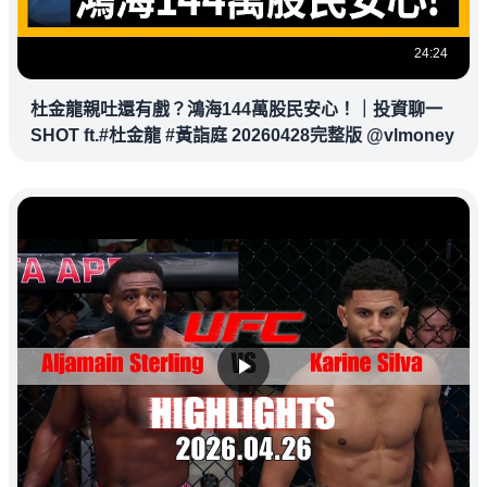
24:24
杜金龍親吐還有戲？鴻海144萬股民安心！｜投資聊一
SHOT ft.#杜金龍 #黃詣庭 20260428完整版 @vlmoney