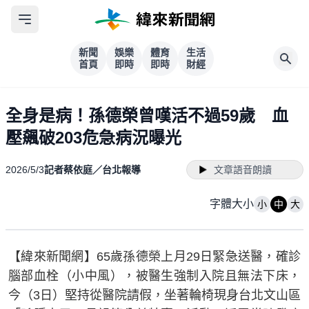
新聞
娛樂
體育
生活
首頁
即時
即時
財經
全身是病！孫德榮曾嘆活不過59歲 血
壓飆破203危急病況曝光
2026/5/3
記者蔡依庭／台北報導
文章語音朗讀
字體大小
小
中
大
【緯來新聞網】65歲孫德榮上月29日緊急送醫，確診
腦部血栓（小中風），被醫生強制入院且無法下床，
今（3日）堅持從醫院請假，坐著輪椅現身台北文山區