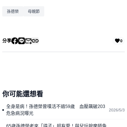
孫德榮
母親節
分享
0
你可能還想看
全身是病！孫德榮曾嘆活不過59歲 血壓飆破203
2026/5/3
危急病況曝光
65歲孫德榮老來「得子」超有愛！與兒玩按摩師角