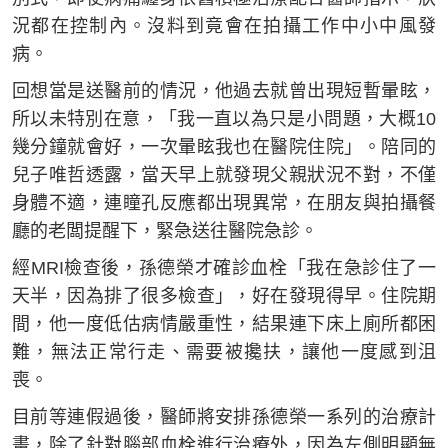
況都在控制內。沒料到竟會在拍攝工作中小中風發
病。
回想當是送醫前的情況，他過去就曾出現短暫暈眩，
所以未特別在意，「我一直以為只是小問題，大概10
幾分鐘就會好，一次暈眩我也在醫院住院」。陪同的
兒子唯哲透露，當天早上就發現父親狀況不對，不僅
身體不適，連瞳孔反應都出現異常，在朋友與拍攝餐
廳的老闆提醒下，緊急送往醫院急診。
經MRI檢查後，孫德榮才確診血栓「我在急診住了一
天半，因為排了很多檢查」，好在發現得早。住院期
間，他一度低估病情嚴重性，結果連下床上廁所都困
難，無法正常行走、需要被攙扶，讓他一度感到沮
喪。
目前等連假過後，醫師將安排孫德榮一系列的治療計
畫，除了針對腦部血栓進行治療外，因為左側明顯無