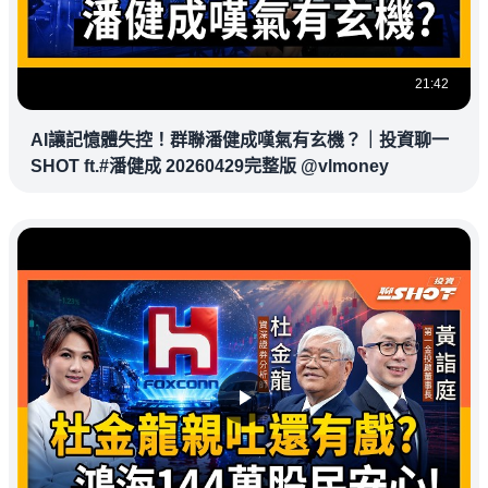
21:42
AI讓記憶體失控！群聯潘健成嘆氣有玄機？｜投資聊一
SHOT ft.#潘健成 20260429完整版 @vlmoney