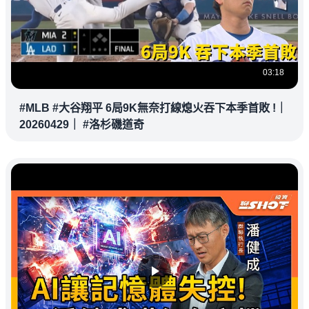
03:18
#MLB #大谷翔平 6局9K無奈打線熄火吞下本季首敗 !｜
20260429｜ #洛杉磯道奇