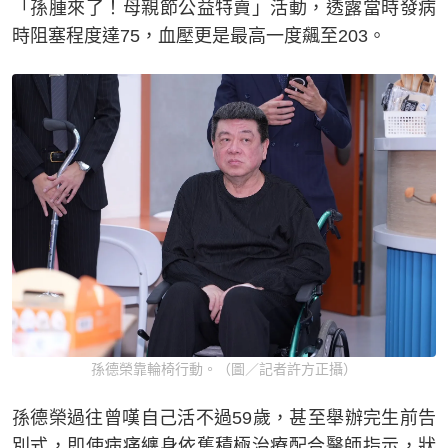
「孫腫來了！母親節公益特賣」活動，透露當時發病
時阻塞程度達75，血壓更是最高一度飆至203。
孫德榮靠輪椅行動。（圖／記者許方正攝）
孫德榮過往曾嘆自己活不過59歲，甚至舉辦完生前告
別式，即使病痛纏身依舊積極治療配合醫師指示，狀