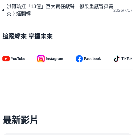
洪佩瑜扛「13億」巨大責任獻聲 慘染重感冒鼻竇
2026/7/17
炎幸運翻轉
追蹤緯來 掌握未來
YouTube
Instagram
Facebook
TikTok
最新影片