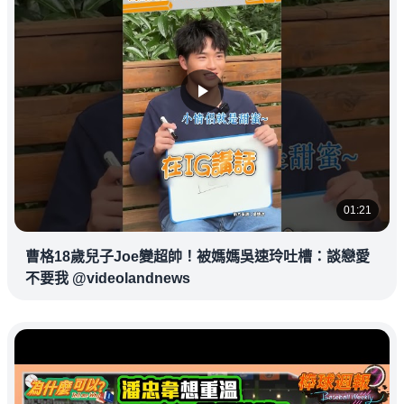
01:21
曹格18歲兒子Joe變超帥！被媽媽吳速玲吐槽：談戀愛
不要我 @videolandnews