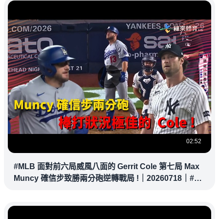
02:52
#MLB 面對前六局威風八面的 Gerrit Cole 第七局 Max
Muncy 確信步致勝兩分砲逆轉戰局 !｜20260718｜#洛
杉磯道奇