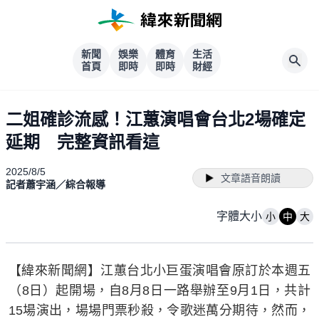
新聞
娛樂
體育
生活
首頁
即時
即時
財經
二姐確診流感！江蕙演唱會台北2場確定
延期 完整資訊看這
2025/8/5
文章語音朗讀
記者蕭宇涵／綜合報導
字體大小
小
中
大
【緯來新聞網】江蕙台北小巨蛋演唱會原訂於本週五
（8日）起開場，自8月8日一路舉辦至9月1日，共計
15場演出，場場門票秒殺，令歌迷萬分期待，然而，