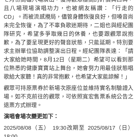
且八場現場演唱功力，也被網友稱讚：「行走的
CD」。而被流感攪局，儘管身體恢復良好，但嗓音尚
未完全恢復，為了不辜負歌迷期待，二姐也與經紀團
隊研究，希望多爭取幾日的休養，也要跟觀眾說抱
歉，為了要呈現更好的聲音狀態，只能延期。特別要
求主辦單位協助調整演出日程。經紀團隊表達：「請
大家給她時間，8月12日（星期二）希望可以看到那
位熟悉的健康寶寶站上舞台，她會努力用最佳狀態唱
歌給大家聽！真的非常抱歉，也希望大家能諒解！」
觀眾可持原票券於新場次原座位並維持實名制驗證入
場。如不克前往的觀眾，可依照寬宏售票系統公告之
退票方式辦理。
演唱會場次變更如下：
2025/08/08（五） 19:30改期至 2025/08/17（日）
18:00