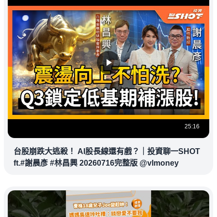
25:16
台股崩跌大逃殺！ AI股長線還有戲？｜投資聊一SHOT
ft.#謝晨彥 #林昌興 20260716完整版 @vlmoney