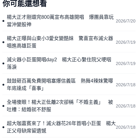
你可能還想看
楊大正才剛還完800萬宣布高雄開唱 爆團員靠玩
2026/7/20
當沖變股神
楊大正曝與山東小3愛女變酷妹 驚喜宣布滅火器
2026/7/19
唱進高雄巨蛋
滅火器小巨蛋開唱day2 楊大正心繫住院父哽咽
2026/7/19
落淚
鼓鼓砸百萬免費開唱塞爆信義區 熱舞4辣妹驚曝
2026/7/18
年底達成「喜事」
全場傻眼！楊大正仳離2次卻稱「不婚主義」 被
2026/7/18
吐槽：結婚就不舒服
超大咖嘉賓來了！滅火器花26年首唱小巨蛋 楊大
2026/7/18
正父母缺席留遺憾