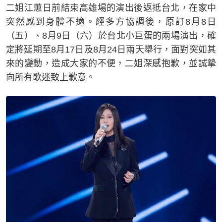
二姐江蕙日前結束高雄場的演出後返抵台北，在家中
突然感到身體不適。經多方協調後，原訂8月8日
（五）、8月9日（六）於台北小巨蛋的兩場演出，確
定將延期至8月17日及8月24日兩天舉行，面對突如其
來的變動，造成大家的不便，二姐深感抱歉，並誠摯
向所有歌迷致上歉意。