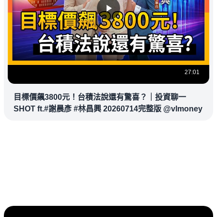
27:01
目標價飆3800元！台積法說還有驚喜？｜投資聊一
SHOT ft.#謝晨彥 #林昌興 20260714完整版 @vlmoney