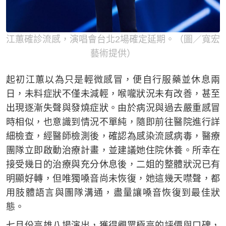
江蕙確診流感，演唱會台北2場確定延期。（圖／寬宏
藝術提供）
起初江蕙以為只是輕微感冒，便自行服藥並休息兩
日，未料症狀不僅未減輕，喉嚨狀況未有改善，甚至
出現逐漸失聲與發燒症狀。由於病況與過去嚴重感冒
時相似，也意識到情況不單純，隨即前往醫院進行詳
細檢查，經醫師檢測後，確認為感染流感病毒，醫療
團隊立即啟動治療計畫，並建議她住院休養。所幸在
接受幾日的治療與充分休息後，二姐的整體狀況已有
明顯好轉，但唯獨嗓音尚未恢復，她這幾天噤聲，都
用肢體語言與團隊溝通，盡量讓嗓音恢復到最佳狀
態。
七月份高雄八場演出，獲得觀眾極高的評價與口碑，