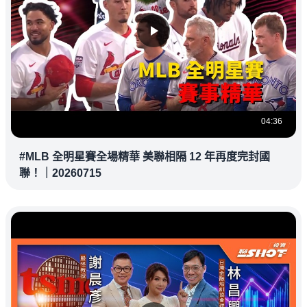
04:36
#MLB 全明星賽全場精華 美聯相隔 12 年再度完封國
聯！｜20260715