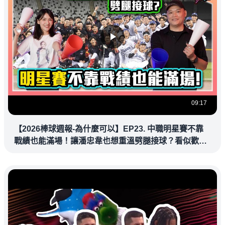
09:17
【2026棒球週報-為什麼可以】EP23. 中職明星賽不靠
戰績也能滿場！讓潘忠韋也想重溫劈腿接球？看似歡樂
教練都暗中觀察