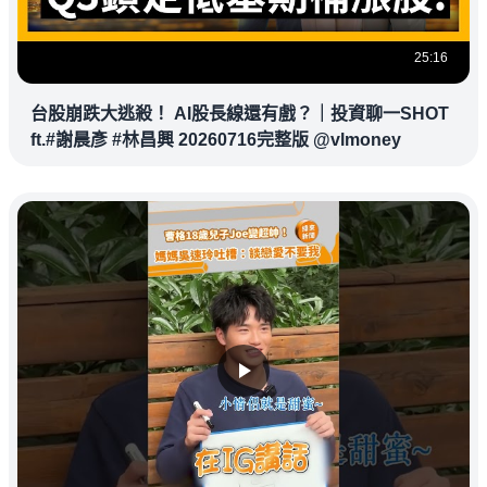
25:16
台股崩跌大逃殺！ AI股長線還有戲？｜投資聊一SHOT
ft.#謝晨彥 #林昌興 20260716完整版 @vlmoney