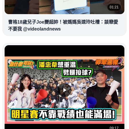
01:21
曹格18歲兒子Joe變超帥！被媽媽吳速玲吐槽：談戀愛
不要我 @videolandnews
09:17