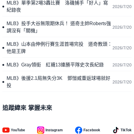
MLB》單季第2場3轟比賽 洛磯捕手「好人」寫
2026/7/20
紀錄夜
MLB》投手大谷無限期休兵！ 道奇主帥Roberts強
2026/7/20
調沒有「關機」
MLB》山本由伸例行賽生涯首場完投 道奇教頭：
2026/7/20
他是王牌
MLB》Gray領銜 紅襪13連勝平隊史次長紀錄
2026/7/20
MLB》後援2.1局無失分3K 鄧愷威重返球場就好
2026/7/20
投
追蹤緯來 掌握未來
YouTube
Instagram
Facebook
TikTok