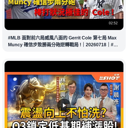
02:52
#MLB 面對前六局威風八面的 Gerrit Cole 第七局 Max
Muncy 確信步致勝兩分砲逆轉戰局 !｜20260718｜#洛
杉磯道奇