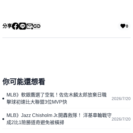
分享
0
你可能還想看
MLB》軟銀鷹選了空氣！佐佐木麟太郎放棄日職
2026/7/20
擊球初速比大聯盟3位MVP快
MLB》Jazz Chisholm Jr.開轟救隊！ 洋基車輪戰守
2026/7/20
成2比1險勝道奇避免被橫掃