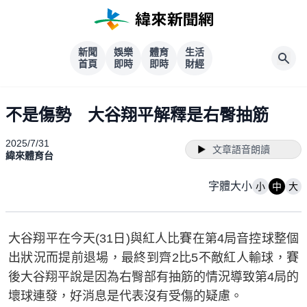
新聞
娛樂
體育
生活
首頁
即時
即時
財經
不是傷勢 大谷翔平解釋是右臀抽筋
2025/7/31
文章語音朗讀
緯來體育台
字體大小
小
中
大
大谷翔平在今天(31日)與紅人比賽在第4局音控球整個
出狀況而提前退場，最終到齊2比5不敵紅人輸球，賽
後大谷翔平說是因為右臀部有抽筋的情況導致第4局的
壞球連發，好消息是代表沒有受傷的疑慮。