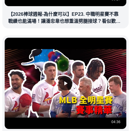
【2026棒球週報-為什麼可以】EP23. 中職明星賽不靠
戰績也能滿場！讓潘忠韋也想重溫劈腿接球？看似歡樂
教練都暗中觀察
04:36