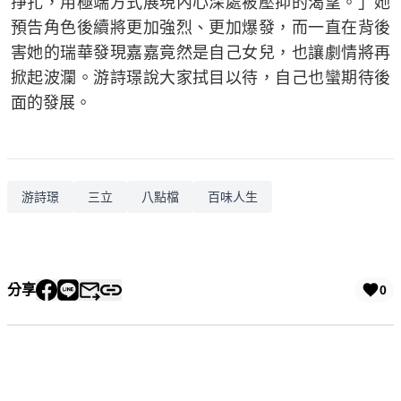
掙扎，用極端方式展現內心深處被壓抑的渴望。」她
預告角色後續將更加強烈、更加爆發，而一直在背後
害她的瑞華發現嘉嘉竟然是自己女兒，也讓劇情將再
掀起波瀾。游詩璟說大家拭目以待，自己也蠻期待後
面的發展。
游詩璟
三立
八點檔
百味人生
分享
0