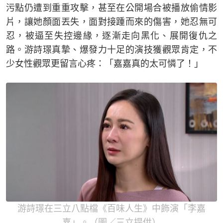
污點仍遭到重重攻擊，甚至在公開場合被播放偷情影
片，讓她顏面丟失，面對接踵而來的傷害，她忍無可
忍，被逼至失控邊緣，逐漸走向黑化、展開復仇之
路。游詩璟真摯、爆發力十足的演技獲觀眾肯定，不
少女性觀眾更留言心疼：「嘉嘉真的太可憐了！」
游詩璟在三立八點檔《百味人生》中飾演「李嘉
嘉」。（圖／三立提供）