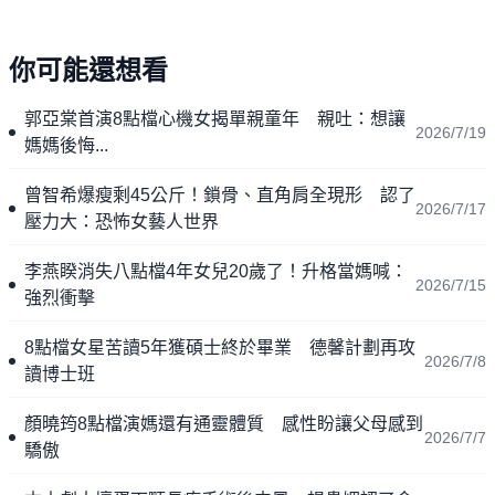
你可能還想看
郭亞棠首演8點檔心機女揭單親童年 親吐：想讓
2026/7/19
媽媽後悔...
曾智希爆瘦剩45公斤！鎖骨、直角肩全現形 認了
2026/7/17
壓力大：恐怖女藝人世界
李燕睽消失八點檔4年女兒20歲了！升格當媽喊：
2026/7/15
強烈衝擊
8點檔女星苦讀5年獲碩士終於畢業 德馨計劃再攻
2026/7/8
讀博士班
顏曉筠8點檔演媽還有通靈體質 感性盼讓父母感到
2026/7/7
驕傲