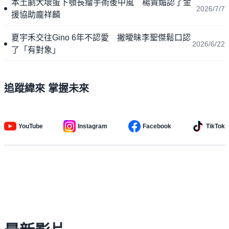
本土劇大壞蛋下顎長瘤手術後中風 楊貴媚認了金
2026/7/7
援協助龐祥麟
夏宇禾交往Gino 6年不認愛 撇曖昧李聖傑鬆口認
2026/6/22
了「有對象」
追蹤緯來 掌握未來
YouTube
Instagram
Facebook
TikTok