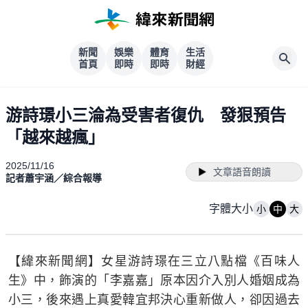
新聞
娛樂
體育
生活
首頁
即時
即時
財經
游詩璟小三淪為受害者復仇 發狠預告
「越來越瘋」
2025/11/16
文章語音朗讀
記者蕭宇涵／綜合報導
字體大小
小
中
大
【緯來新聞網】女星游詩璟在三立八點檔《百味人
生》中，飾演的「李嘉嘉」原本因介入別人婚姻成為
小三，後來遇上真愛韓宜邦決心重新做人，卻因過去