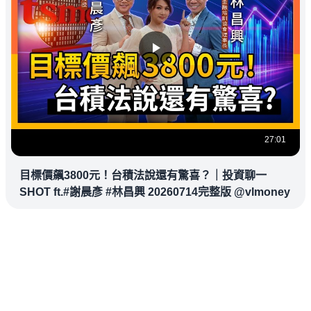
27:01
目標價飆3800元！台積法說還有驚喜？｜投資聊一
SHOT ft.#謝晨彥 #林昌興 20260714完整版 @vlmoney