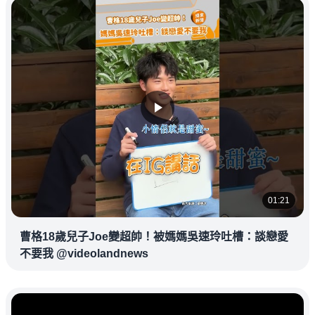
01:21
曹格18歲兒子Joe變超帥！被媽媽吳速玲吐槽：談戀愛
不要我 @videolandnews