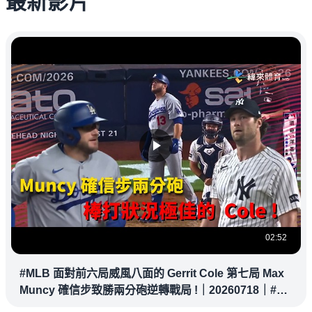
最新影片
02:52
#MLB 面對前六局威風八面的 Gerrit Cole 第七局 Max
Muncy 確信步致勝兩分砲逆轉戰局 !｜20260718｜#洛
杉磯道奇