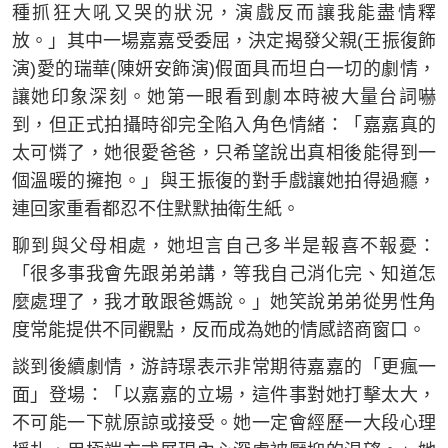
種抓狂大吼又哭的狀況，演戲反而讓我能盡情釋
放。」其中一場嘉嘉受委屈，決定揭發父親(王振復飾
演)愛的瑞華(陳妍安飾演)假面具而坦白一切的劇情，
讓她印象深刻。她第一眼看到劇本時被大量台詞嚇
到，但正式拍攝時卻完全陷入角色情緒：「嘉嘉真的
太可憐了，她很愛爸爸，只希望說出真相後能得到一
個溫暖的擁抱。」與王振復的對手戲讓她拍得過癮，
連回家重看都忍不住默默抽衛生紙。
聊到與父母相處，她坦言自己多半是報喜不報憂：
「很多事我會先跟弟弟講，等我自己消化完、知道怎
麼處理了，我才敢跟爸媽說。」她笑說弟弟從男性角
度常能提供不同觀點，反而成為她的情感諮商窗口。
談到後續劇情，游詩璟表示非常期待嘉嘉的「更瘋一
面」登場：「以嘉嘉的立場，這件事對她打擊太大，
不可能一下就原諒或接受。她一定會經歷一大段心理