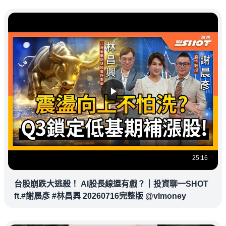
25:16
台股崩跌大逃殺！ AI股長線還有戲？｜投資聊一SHOT
ft.#謝晨彥 #林昌興 20260716完整版 @vlmoney