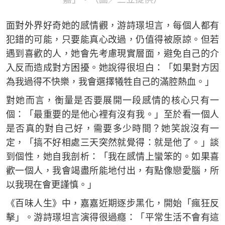
面對外界好奇她的感情觀，游詩璟坦言，每個人都有
犯錯的可能，只要能真心改過，仍值得被原諒。但若
遇到喜歡的人，她會先考慮現實層面，避免自己的介
入反而造成對方困擾。她說得很坦白：「如果對方因
為我過得不快樂，我會選擇犧牲自己的滿腔熱血。」
對她而言，衡量是否要展開一段感情的核心只有一
個：「最重要的是他心裡有沒有我。」至於看一個人
是否真的對自己好，需要多少時間？她笑說沒有一
定，「搞不好相處三天突然就覺得：就是他了。」談
到個性，她自我剖析：「我在感情上蠻笨的。如果喜
歡一個人，我會竭盡所能地付出，有點像戀愛腦，所
以我現在會更謹慎。」
《百味人生》中，嘉嘉近期逐步黑化，開始「瘋狂反
擊」。游詩璟坦言演得很過癮：「平常生活不會有這