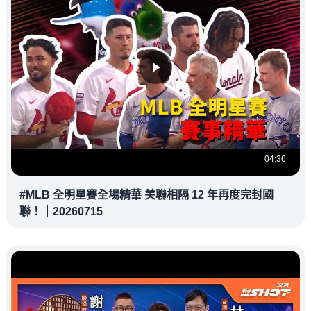
04:36
#MLB 全明星賽全場精華 美聯相隔 12 年再度完封國
聯！｜20260715