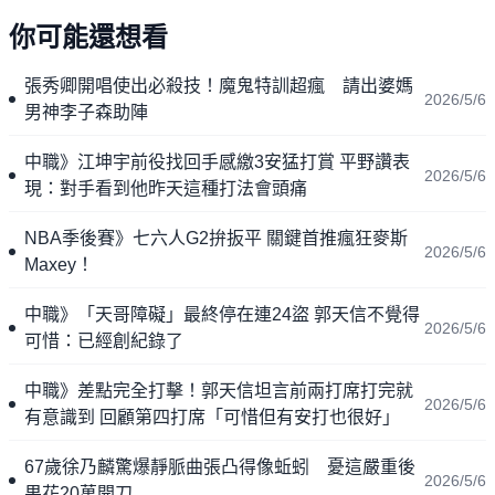
你可能還想看
張秀卿開唱使出必殺技！魔鬼特訓超瘋 請出婆媽
2026/5/6
男神李子森助陣
中職》江坤宇前役找回手感繳3安猛打賞 平野讚表
2026/5/6
現：對手看到他昨天這種打法會頭痛
NBA季後賽》七六人G2拚扳平 關鍵首推瘋狂麥斯
2026/5/6
Maxey！
中職》「天哥障礙」最終停在連24盜 郭天信不覺得
2026/5/6
可惜：已經創紀錄了
中職》差點完全打擊！郭天信坦言前兩打席打完就
2026/5/6
有意識到 回顧第四打席「可惜但有安打也很好」
67歲徐乃麟驚爆靜脈曲張凸得像蚯蚓 憂這嚴重後
2026/5/6
果花20萬開刀