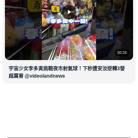
00:26
宇宙少女李多寅挑戰夜市射氣球！下秒遭安汝逆轉3發
超厲害 @videolandnews