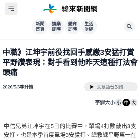
新聞
娛樂
體育
生活
首頁
即時
即時
財經
中職》江坤宇前役找回手感繳3安猛打賞
平野讚表現：對手看到他昨天這種打法會
頭痛
2026/5/6
李升愷
文章語音朗讀
字體大小
小
中
大
中信兄弟江坤宇在5日的比賽中，單場4打數敲出3支
安打，也是本季首度單場3安猛打。總教練平野惠一在