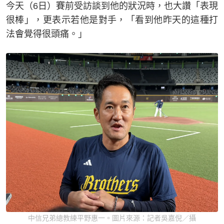
今天（6日）賽前受訪談到他的狀況時，也大讚「表現
很棒」，更表示若他是對手，「看到他昨天的這種打
法會覺得很頭痛。」
中信兄弟總教練平野惠一。圖片來源：記者吳嘉倪／攝