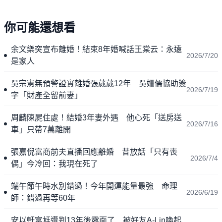
你可能還想看
余文樂突宣布離婚！結束8年婚喊話王棠云：永遠
2026/7/20
是家人
吳宗憲無預警證實離婚張葳葳12年 吳姍儒協助簽
2026/7/19
字「財產全留前妻」
周麟陳屍住處！結婚3年妻外遇 他心死「送房送
2026/7/16
車」只帶7萬離開
張嘉倪富商前夫直播回應離婚 昔放話「只有喪
2026/7/4
偶」今冷回：我現在死了
端午節午時水別錯過！今年開運能量最強 命理
2026/6/19
師：錯過再等60年
安以軒富尪遭判13年後露面了 被好友A-Lin喚起