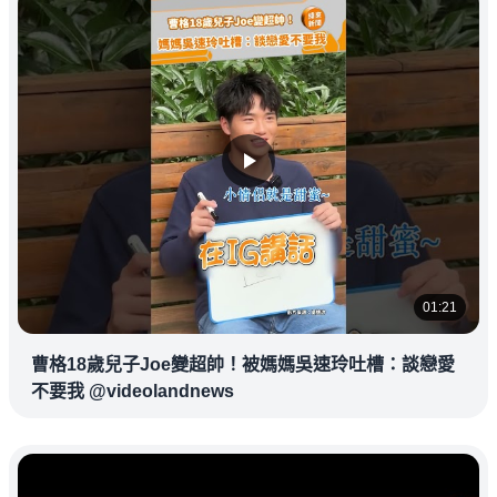
01:21
曹格18歲兒子Joe變超帥！被媽媽吳速玲吐槽：談戀愛
不要我 @videolandnews