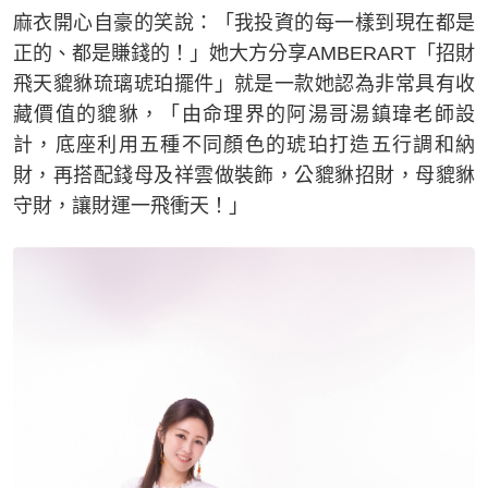
麻衣開心自豪的笑說：「我投資的每一樣到現在都是
正的、都是賺錢的！」她大方分享AMBERART「招財
飛天貔貅琉璃琥珀擺件」就是一款她認為非常具有收
藏價值的貔貅，「由命理界的阿湯哥湯鎮瑋老師設
計，底座利用五種不同顏色的琥珀打造五行調和納
財，再搭配錢母及祥雲做裝飾，公貔貅招財，母貔貅
守財，讓財運一飛衝天！」