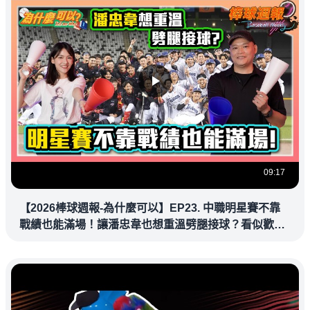
09:17
【2026棒球週報-為什麼可以】EP23. 中職明星賽不靠
戰績也能滿場！讓潘忠韋也想重溫劈腿接球？看似歡樂
教練都暗中觀察