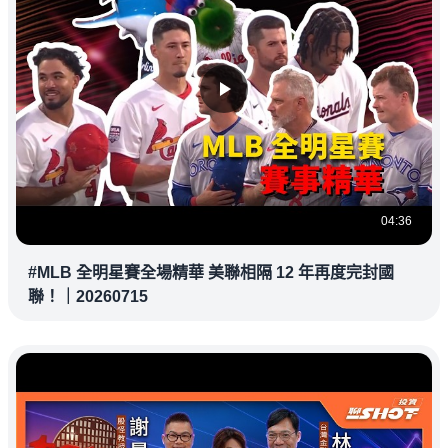
04:36
#MLB 全明星賽全場精華 美聯相隔 12 年再度完封國
聯！｜20260715