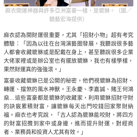
麻衣開運神器與許多亞洲富豪一樣，是貔貅。（圖／
鏡藝宏海提供）
麻衣認為開財運很重要，尤其「招財小物」超有考究
體驗：「因為以往在台灣演藝圈發展，我聽說很多藝
人都會收藏貔貅或是配戴在身上，甚至聽說很多企業
大佬家裡或是辦公室也有擺放貔貅，我也有樣學樣，
果然財運真的強強滾。」
富豪收藏貔貅已是公開的秘密，他們視貔貅為招財、
轉運、擋煞的風水神獸。王永慶、李嘉誠、賭王何鴻
燊…這些富豪都是貔貅的收藏家，利用貔貅招財守財
的訣竅累積財富，讓貔貅每天出門咬錢回家聚財納
福。麻衣也考究說，「古人認為貔貅能咬財，將四方
的財富招攬到家中或身邊，進而提升財運，對經商
者、業務員和投資人尤其有效。」