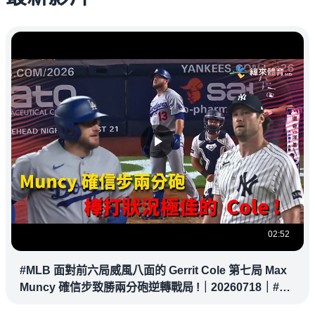
02:52
#MLB 面對前六局威風八面的 Gerrit Cole 第七局 Max
Muncy 確信步致勝兩分砲逆轉戰局 !｜20260718｜#洛
杉磯道奇