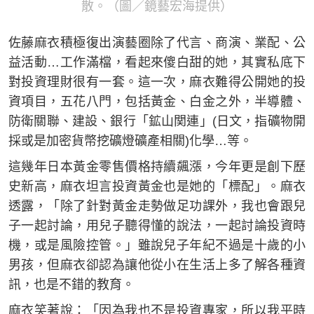
散。（圖／鏡藝宏海提供）
佐藤麻衣積極復出演藝圈除了代言、商演、業配、公
益活動…工作滿檔，看起來傻白甜的她，其實私底下
對投資理財很有一套。這一次，麻衣難得公開她的投
資項目，五花八門，包括黃金、白金之外，半導體、
防衛關聯、建設、銀行「鉱山関連」(日文，指礦物開
採或是加密貨幣挖礦燈礦產相關)化學…等。
這幾年日本黃金零售價格持續飆漲，今年更是創下歷
史新高，麻衣坦言投資黃金也是她的「標配」。麻衣
透露，「除了針對黃金走勢做足功課外，我也會跟兒
子一起討論，用兒子聽得懂的說法，一起討論投資時
機，或是風險控管。」雖說兒子年紀不過是十歲的小
男孩，但麻衣卻認為讓他從小在生活上多了解各種資
訊，也是不錯的教育。
麻衣笑著說：「因為我也不是投資專家，所以我平時