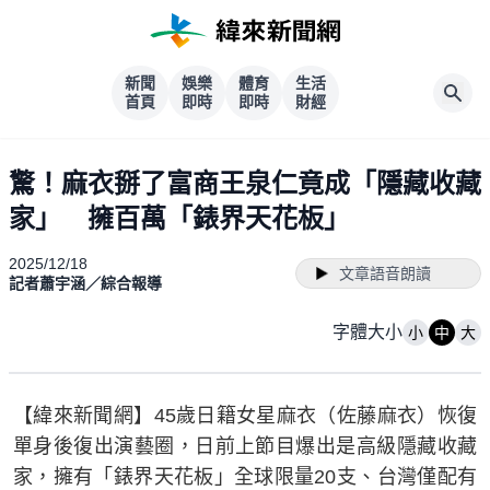
新聞
娛樂
體育
生活
首頁
即時
即時
財經
驚！麻衣掰了富商王泉仁竟成「隱藏收藏
家」 擁百萬「錶界天花板」
2025/12/18
文章語音朗讀
記者蕭宇涵／綜合報導
字體大小
小
中
大
【緯來新聞網】45歲日籍女星麻衣（佐藤麻衣）恢復
單身後復出演藝圈，日前上節目爆出是高級隱藏收藏
家，擁有「錶界天花板」全球限量20支、台灣僅配有