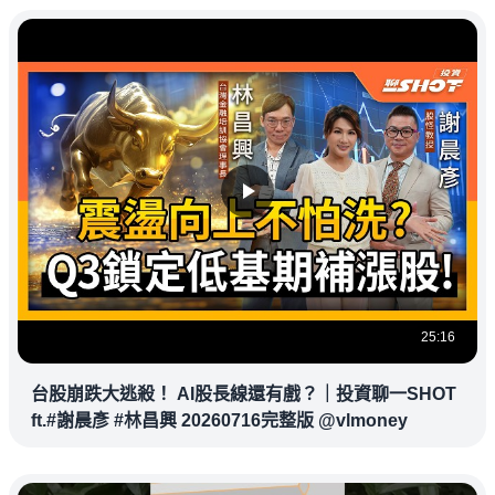
25:16
台股崩跌大逃殺！ AI股長線還有戲？｜投資聊一SHOT
ft.#謝晨彥 #林昌興 20260716完整版 @vlmoney