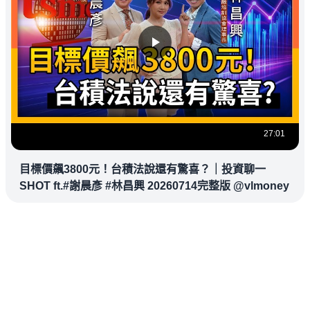
27:01
目標價飆3800元！台積法說還有驚喜？｜投資聊一
SHOT ft.#謝晨彥 #林昌興 20260714完整版 @vlmoney