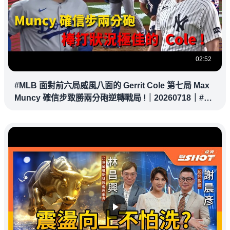
02:52
#MLB 面對前六局威風八面的 Gerrit Cole 第七局 Max
Muncy 確信步致勝兩分砲逆轉戰局 !｜20260718｜#洛
杉磯道奇