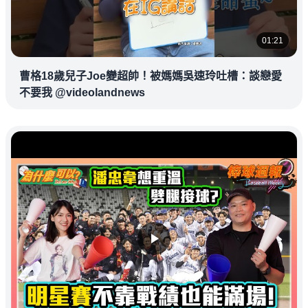
01:21
曹格18歲兒子Joe變超帥！被媽媽吳速玲吐槽：談戀愛
不要我 @videolandnews