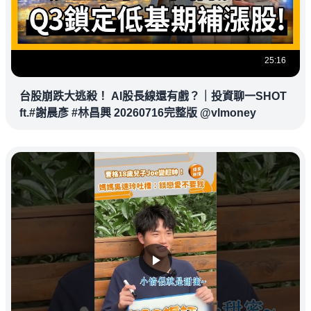
25:16
台股崩跌大逃殺！ AI股長線還有戲？｜投資聊一SHOT
ft.#謝晨彥 #林昌興 20260716完整版 @vlmoney