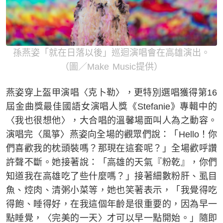
孫燕姿「就在日落以後」巡迴演唱會在高雄演出。
（圖／Make Music提供）
燕姿穿上盔甲演唱〈克卜勒〉，更特別選唱獲得第16
屆金曲獎最佳國語女演唱人獎《Stefanie》專輯中的
〈我也很想他〉，大合唱的溫馨場面叫人為之動容。
演唱完〈風箏〉燕姿向全場的觀眾們說：「Hello！你
們喜歡我的枕頭裝嗎？那現在這套呢？」全場歡呼讚
許聲不斷。她接著說：「高雄的天氣『粉乾』，你們
知道我在高雄吃了些什麼嗎？」接著細數粉肝、虱目
魚、焢肉、清粥小菜等，她也笑著表示，「我覺得吃
得飽、睡得好，在我這個年齡是很重要的，因為早一
點睡覺，〈完美的一天〉才可以早一點開始。」隨即