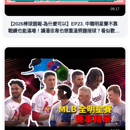
09:17
【2026棒球週報-為什麼可以】EP23. 中職明星賽不靠
戰績也能滿場！讓潘忠韋也想重溫劈腿接球？看似歡樂
教練都暗中觀察