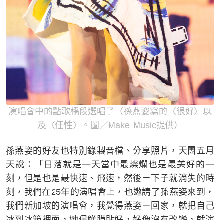
演唱會中的點歌橋段選唱了（孫燕姿寫的〈很好〉以
及〈任性〉。圖／Make Music提供）
孫燕姿的好友也特別錄製音檔、分享照片，天團五月
天說：「日落就是一天當中最燦爛也是最美好的一
刻，但是也是最快速、飛速，然後ㄧ下子就消失的時
刻，我們在25年的演唱會上，也邀請了孫燕姿來到，
我們新加坡的演唱會，我覺得燕姿ㄧ回家，就把自己
冰到冰箱裡面，她保鮮膜貼好，好像沒有改變，就演