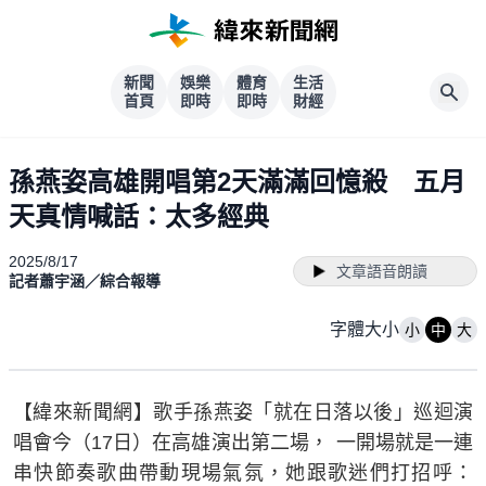
新聞
娛樂
體育
生活
首頁
即時
即時
財經
孫燕姿高雄開唱第2天滿滿回憶殺 五月
天真情喊話：太多經典
2025/8/17
文章語音朗讀
記者蕭宇涵／綜合報導
字體大小
小
中
大
【緯來新聞網】歌手孫燕姿「就在日落以後」巡迴演
唱會今（17日）在高雄演出第二場， 一開場就是一連
串快節奏歌曲帶動現場氣氛，她跟歌迷們打招呼：