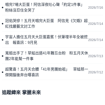
唱完7場大巨蛋！阿信深夜吐心聲「約定1件事」
2026/7/16
粉絲沒忍住全哭了
冠佑哭慘！五月天唱完大巨蛋 阿信見《欠婚》超
2026/7/14
紅找嚴藝文討工作
宇宙人擔任五月天大巨蛋嘉賓！伏筆埋半年全被挖
2026/7/14
出 報喜訊：9月見
寬姐出手了！草蜢出道41年難忘台粉 盼五月天休
2026/7/13
團2年能幫一件事
超驚喜！五月天合體「41年男團始祖」 草蜢蔡一
2026/7/12
傑開腦後奔台曝喜訊
追蹤緯來 掌握未來