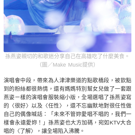
孫燕姿親切的和歌迷分享自己在高雄吃了什麼美食。
（圖／Make Music提供）
演唱會中段，帶來為人津津樂道的點歌橋段，被欽點
到的粉絲都很熱情，還有媽媽特別幫女兒做了一套跟
燕姿ㄧ樣的演唱會服裝縮小版，全場選唱了孫燕姿寫
的〈很好〉以及〈任性〉，還不忘幽默地對很任性做
自己的偶像喊話：「未來不管妳愛唱不唱的，我們一
樣會永遠愛妳！」孫燕姿也大方加碼，宛如KTV大合
唱的〈了解〉，讓全場陷入沸騰。