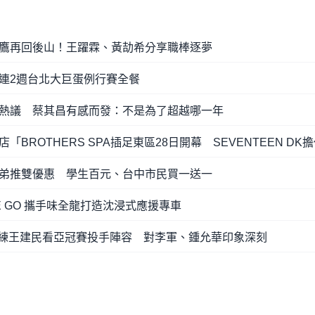
鷹再回後山！王躍霖、黃劼希分享職棒逐夢
連2週台北大巨蛋例行賽全餐
熱議 蔡其昌有感而發：不是為了超越哪一年
BROTHERS SPA插足東區28日開幕 SEVENTEEN DK
弟推雙優惠 學生百元、台中市民買一送一
E GO 攜手味全龍打造沈浸式應援專車
投手教練王建民看亞冠賽投手陣容 對李軍、鍾允華印象深刻