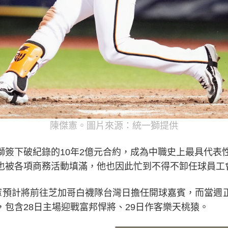
陳傑憲。圖片來源：統一獅提供
簽下破紀錄的10年2億元合約，成為中職史上最具代表性
也被各項商務活動填滿，他也因此忙到不得不卸任球員工
傑憲預計將前往芝加哥白襪隊台灣日擔任開球嘉賓，而當週
包含28日主場迎戰富邦悍將、29日作客樂天桃猿。