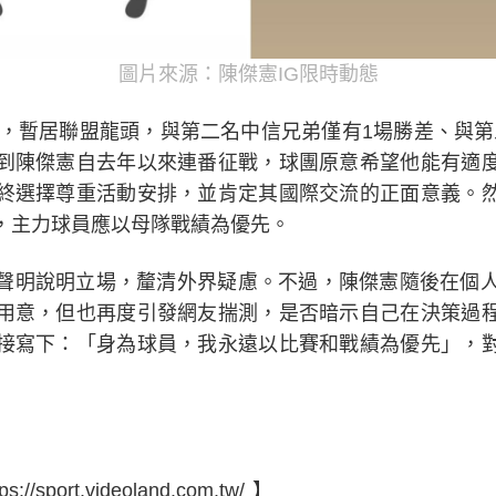
圖片來源：陳傑憲IG限時動態
敗，暫居聯盟龍頭，與第二名中信兄弟僅有1場勝差、與第
到陳傑憲自去年以來連番征戰，球團原意希望他能有適
終選擇尊重活動安排，並肯定其國際交流的正面意義。
，主力球員應以母隊戰績為優先。
聲明說明立場，釐清外界疑慮。不過，陳傑憲隨後在個人
用意，但也再度引發網友揣測，是否暗示自己在決策過
接寫下：「身為球員，我永遠以比賽和戰績為優先」，
port.videoland.com.tw/ 】