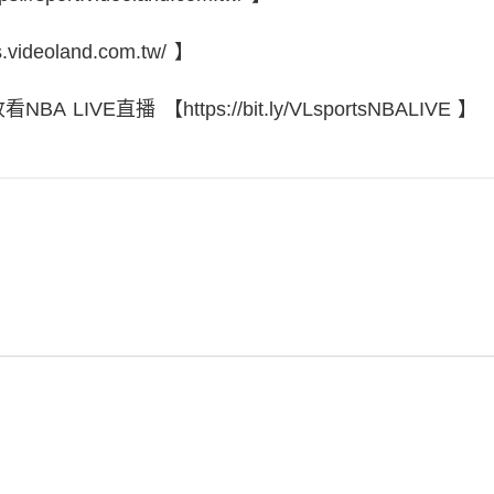
ideoland.com.tw/ 】
 LIVE直播 【https://bit.ly/VLsportsNBALIVE 】