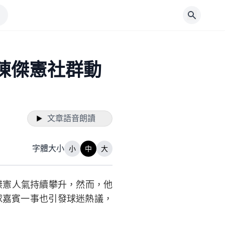
陳傑憲社群動
文章語音朗讀
字體大小
小
中
大
傑憲人氣持續攀升，然而，他
球嘉賓一事也引發球迷熱議，