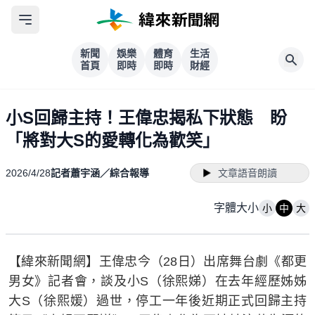
新聞
娛樂
體育
生活
首頁
即時
即時
財經
小S回歸主持！王偉忠揭私下狀態 盼
「將對大S的愛轉化為歡笑」
2026/4/28
記者蕭宇涵／綜合報導
文章語音朗讀
字體大小
小
中
大
【緯來新聞網】王偉忠今（28日）出席舞台劇《都更
男女》記者會，談及小S（徐熙娣）在去年經歷姊姊
大S（徐熙媛）過世，停工一年後近期正式回歸主持