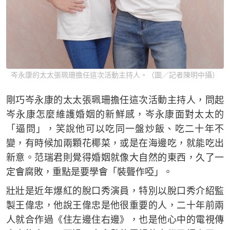
岑永康的太太張珮珊擔任這次活動主持人。（圖／記者陳明中攝）
剛巧岑永康的太太張珮珊擔任這次活動主持人，問起
岑永康怎麼維護婚姻的新鮮感，岑永康面對太太的
「逼問」，笑說他可以吃同一盤炒飯、吃二十年不
變，有時候加兩顆花椰菜，或是在海邊吃，就能吃出
新意。范瑞君則覺得婚姻就像大自然的東西，久了一
定會腐敗，重點是要學會「裝聾作啞」。
壯壯是近年爆紅的脫口秀演員，特別以脫口秀介紹監
製王偉忠，他說王偉忠是他很重要的人，二十年前兩
人就合作過《住左邊住右邊》，也是他心中的電視傳