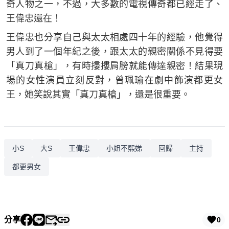
奇人物之一，不過，大多數的電視傳奇都已經走了、
王偉忠還在！
王偉忠也分享自己與太太相處四十年的經驗，他覺得
男人到了一個年紀之後，跟太太的親密關係不見得要
「真刀真槍」，有時摟摟肩膀就能傳達親密！結果現
場的女性演員立刻反對，曾珮瑜在劇中飾演都更女
王，她笑說其實「真刀真槍」，還是很重要。
小S
大S
王偉忠
小姐不熙娣
回歸
主持
都更男女
分享
0