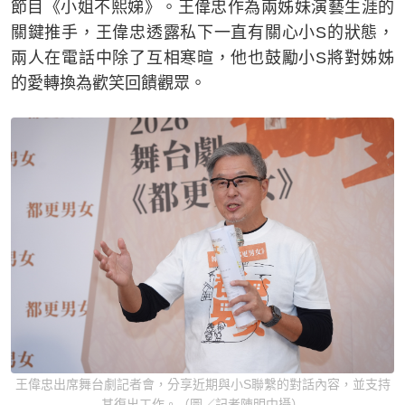
節目《小姐不熙娣》。王偉忠作為兩姊妹演藝生涯的
關鍵推手，王偉忠透露私下一直有關心小S的狀態，
兩人在電話中除了互相寒暄，他也鼓勵小S將對姊姊
的愛轉換為歡笑回饋觀眾。
王偉忠出席舞台劇記者會，分享近期與小S聯繫的對話內容，並支持
其復出工作。（圖／記者陳明中攝）