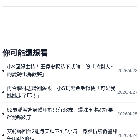
你可能還想看
小S回歸主持！王偉忠揭私下狀態 盼「將對大S
2026/4/28
的愛轉化為歡笑」
再合體林志玲翻舊帳 小S玩黑色地獄梗「可是我
2026/4/27
姊姊走了耶！」
62歲潘若迪身體年齡只有38歲 爆沈玉琳說好要
2026/4/25
運動賴皮了
艾莉絲回台2週每天睡不到5小時 身體抗議發警訊
2026/4/24
急用4招修復