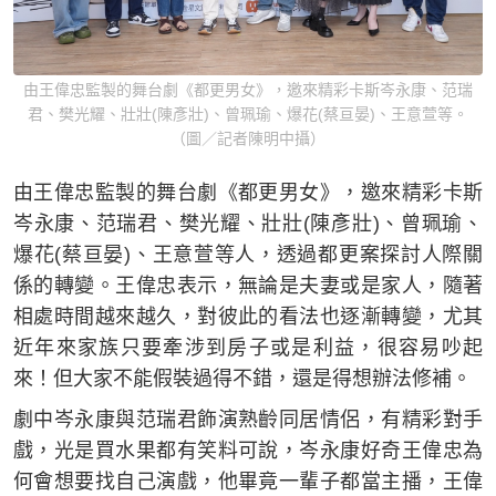
由王偉忠監製的舞台劇《都更男女》，邀來精彩卡斯岑永康、范瑞
君、樊光耀、壯壯(陳彥壯)、曾珮瑜、爆花(蔡亘晏)、王意萱等。
（圖／記者陳明中攝）
由王偉忠監製的舞台劇《都更男女》，邀來精彩卡斯
岑永康、范瑞君、樊光耀、壯壯(陳彥壯)、曾珮瑜、
爆花(蔡亘晏)、王意萱等人，透過都更案探討人際關
係的轉變。王偉忠表示，無論是夫妻或是家人，隨著
相處時間越來越久，對彼此的看法也逐漸轉變，尤其
近年來家族只要牽涉到房子或是利益，很容易吵起
來！但大家不能假裝過得不錯，還是得想辦法修補。
劇中岑永康與范瑞君飾演熟齡同居情侶，有精彩對手
戲，光是買水果都有笑料可說，岑永康好奇王偉忠為
何會想要找自己演戲，他畢竟一輩子都當主播，王偉