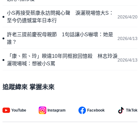
小S再接受蔡康永訪問揭心聲 淚灑現場憶大S：
2026/4/20
至今仍遺憾當年日本行
許老三提前慶祝母親節 1句話讓小S嚇壞：她是
2026/4/13
誰？
「康、熙、玲」睽違10年同框掀回憶殺 林志玲淚
2026/4/13
灑現場喊：想被小S罵
追蹤緯來 掌握未來
YouTube
Instagram
Facebook
TikTok