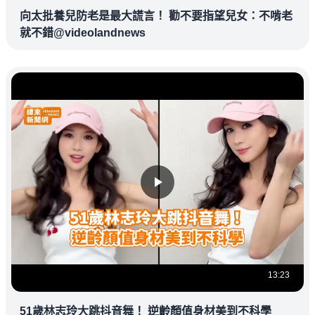
向太批養兒防老是最大謊言！ 勸不要指望兒女：不啃老
就不錯@videolandnews
13:23
51歲林志玲大跳抖音舞！ 逆齡顏值身材美到不科學