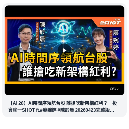
29:35
【AI 28】AI時間序領航台股 誰搶吃新架構紅利？｜投
資聊一SHOT ft.#廖婉婷 #陳於晨 20260423完整版
@vlmoney