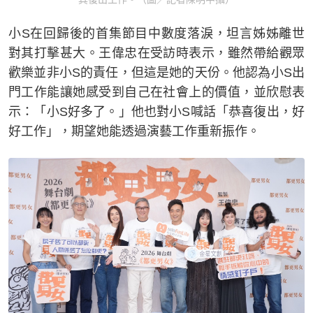
小S在回歸後的首集節目中數度落淚，坦言姊姊離世
對其打擊甚大。王偉忠在受訪時表示，雖然帶給觀眾
歡樂並非小S的責任，但這是她的天份。他認為小S出
門工作能讓她感受到自己在社會上的價值，並欣慰表
示：「小S好多了。」他也對小S喊話「恭喜復出，好
好工作」，期望她能透過演藝工作重新振作。