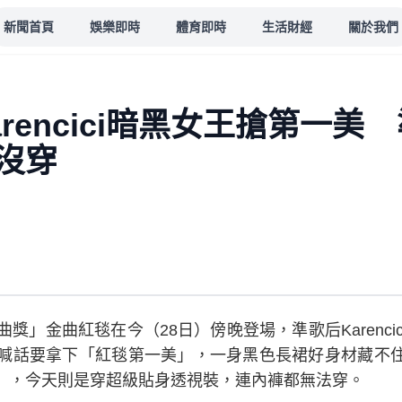
新聞首頁
娛樂即時
體育即時
生活財經
關於我們
rencici暗黑女王搶第一美
沒穿
獎」金曲紅毯在今（28日）傍晚登場，準歌后Karenci
典禮前就喊話要拿下「紅毯第一美」，一身黑色長裙好身材藏
」，今天則是穿超級貼身透視裝，連內褲都無法穿。