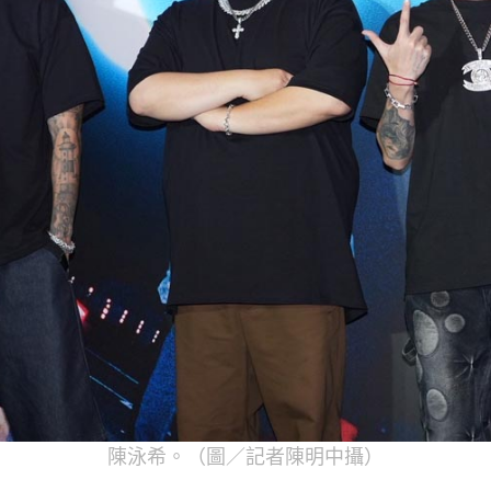
陳泳希。（圖／記者陳明中攝）