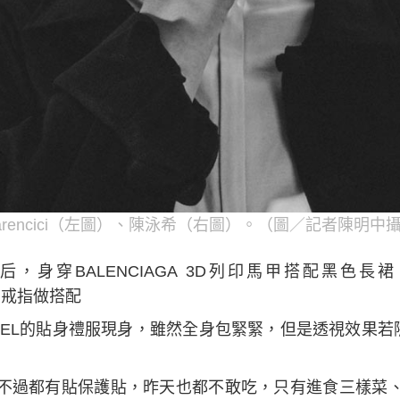
arencici（左圖）、陳泳希（右圖）。（圖／記者陳明中
金曲歌后，身穿BALENCIAGA 3D列印馬甲搭配黑
、戒指做搭配
SEL的貼身禮服現身，雖然全身包緊緊，但是透視效果若
不過都有貼保護貼，昨天也都不敢吃，只有進食三樣菜