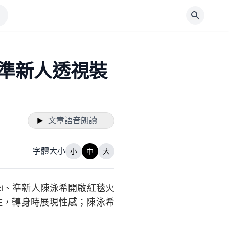
 準新人透視裝
文章語音朗讀
字體大小
小
中
大
ci、準新人陳泳希開啟紅毯火
不住，轉身時展現性感；陳泳希