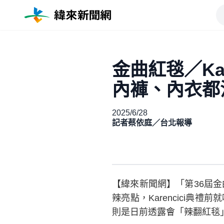
金曲紅毯／Ka
內褲、內衣都
2025/6/28
記者蔡依庭／台北報導
【緯來新聞網】「第36屆金曲
辣亮點，Karencici
則是日前透露會「辣翻紅毯