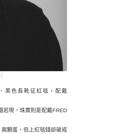
攝）
色長裙、黑色長靴征紅毯，配戴
隱若現，珠寶則是配戴FRED
、兩顆蛋，但上紅毯錢卻破戒