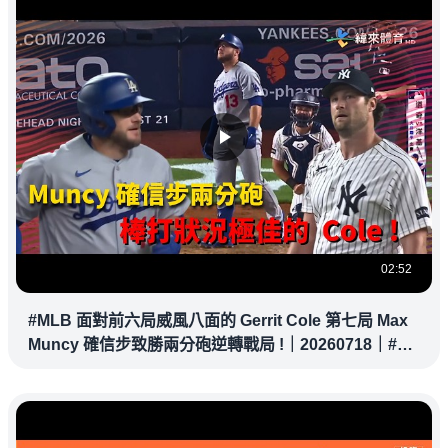
02:52
#MLB 面對前六局威風八面的 Gerrit Cole 第七局 Max
Muncy 確信步致勝兩分砲逆轉戰局 !｜20260718｜#洛
杉磯道奇