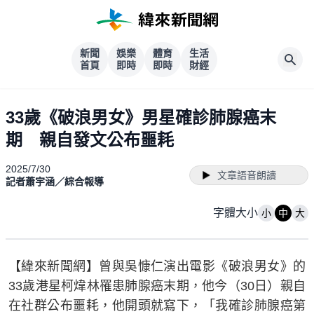
新聞
娛樂
體育
生活
首頁
即時
即時
財經
33歲《破浪男女》男星確診肺腺癌末
期 親自發文公布噩耗
2025/7/30
文章語音朗讀
記者蕭宇涵／綜合報導
字體大小
小
中
大
【緯來新聞網】曾與吳慷仁演出電影《破浪男女》的
33歲港星柯煒林罹患肺腺癌末期，他今（30日）親自
在社群公布噩耗，他開頭就寫下，「我確診肺腺癌第