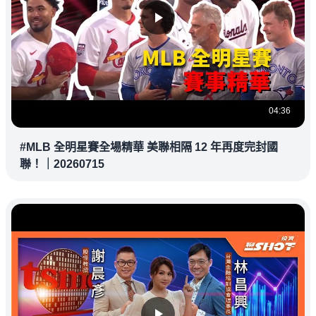
04:36
#MLB 全明星賽全場精華 美聯相隔 12 年再度完封國
聯！｜20260715