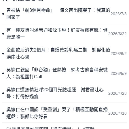
曾被估「剩3個月壽命」 陳文茜出院哭了：我真的
2026/7/3
回家了
有一種友情叫潘若迪和沈玉琳！好友罹癌有感：健
2026/6/22
康是唯一
金曲歌后消失2個月！自爆確診乳癌二期 剃髮化療
2026/6/2
淚崩吐心聲
吳慷仁親回「非台獨」登熱搜 網考古他自稱安徽
2026/5/9
人：為祖國打Call
吳慷仁遭無情狂呼20個耳光臉超腫 謝君豪吐心
2026/4/28
聲：打得好過癮
吳慷仁在中國認「受重創」哭了！積極互動開直播
2026/4/18
遭虧：貓都比你好看