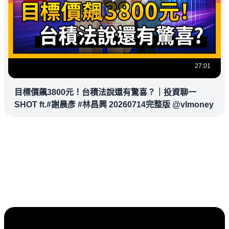
27:01
目標價飆3800元！台積法說還有驚喜？｜投資聊一
SHOT ft.#謝晨彥 #林昌興 20260714完整版 @vlmoney