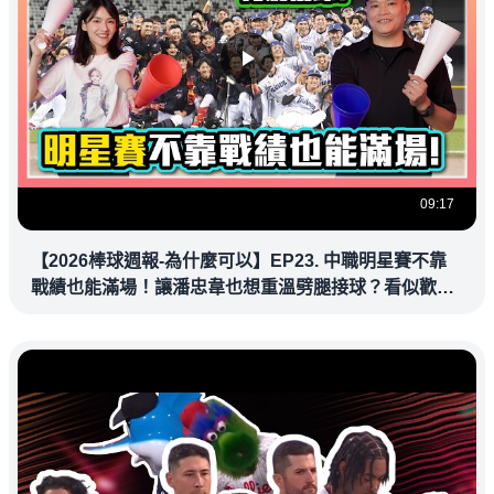
09:17
【2026棒球週報-為什麼可以】EP23. 中職明星賽不靠
戰績也能滿場！讓潘忠韋也想重溫劈腿接球？看似歡樂
教練都暗中觀察