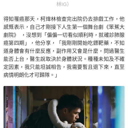
林IG）
得知罹癌那天，柯煒林檢查完出院仍去排戲工作，他
感慨表示，自己才剛接下人生第一個舞台劇《笨蕉大
劇院》 ，沒想到「偏偏一切看似順利時，就確診肺腺
癌第四期」，他分享，「我剛剛開始吃鏢靶藥，不知
道身體會有什麼反應，副作用又會是什麼，問過醫生
能否上台，醫生說取決於身體狀況。種種未知及不確
定因素，我只能坦誠相告，我需要暫且退下來，直至
病情明朗化才可歸隊。」