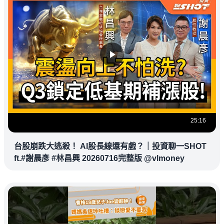
25:16
台股崩跌大逃殺！ AI股長線還有戲？｜投資聊一SHOT
ft.#謝晨彥 #林昌興 20260716完整版 @vlmoney