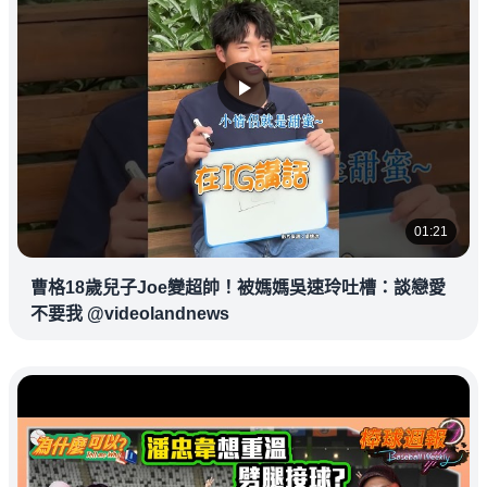
01:21
曹格18歲兒子Joe變超帥！被媽媽吳速玲吐槽：談戀愛
不要我 @videolandnews