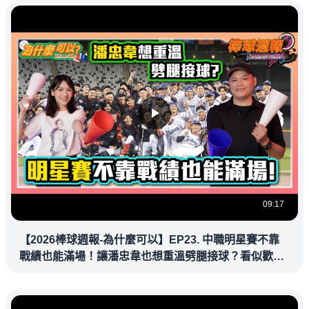
09:17
【2026棒球週報-為什麼可以】EP23. 中職明星賽不靠
戰績也能滿場！讓潘忠韋也想重溫劈腿接球？看似歡樂
教練都暗中觀察