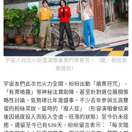
宇宙人台北小巨蛋演唱會票門票售完。（圖／相信音
樂提供）
宇宙友們此次也火力全開，紛紛出動「搶票符咒」、
「有票噴霧」等神秘法寶助陣，甚至針對選位展開策
略性討論，氣勢堪比年度盛事，不少去年參與北高雙
蛋的粉絲笑說，當時的「廢人症」（形容演唱會結束
後因過度投入而陷入空虛、低落的狀態）至今仍未痊
癒，遺留至今已有539天，紛紛留言表示：「每次踏