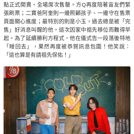
點正式開賣，全場席次售罄。方Q再度陪著宙友們緊
張刷票；二寶爸阿奎則一邊照顧孩子、一邊守在售票
頁面關心進度；最特別的則是小玉，過去總是被「完
售」好消息叫醒的他，這次因家中祖先移位而難得早
起。為了延續勝利方程式，他在儀式告一段落後特地
「睡回去」，果然再度被恭賀訊息包圍！他笑說：
「這也算是有請祖先保佑！」