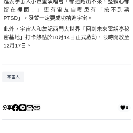
進去宇宙人小巨蛋演唱會，都迷路出不來，整顆心都
留在裡面！」更有宙友自嘲患有「搶不到票
PTSD」，發誓一定要成功搶進宇宙。
此外，宇宙人和詹記西門大世界「回到未來電話亭秘
密基地」打卡熱點於10月14日正式啟動，限時開放至
12月17日。
宇宙人
分享
0