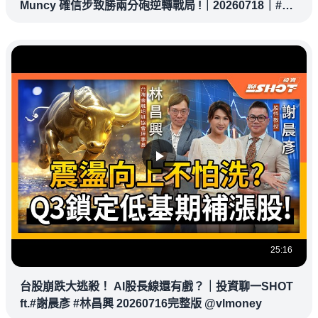
Muncy 確信步致勝兩分砲逆轉戰局 !｜20260718｜#洛
杉磯道奇
25:16
台股崩跌大逃殺！ AI股長線還有戲？｜投資聊一SHOT
ft.#謝晨彥 #林昌興 20260716完整版 @vlmoney