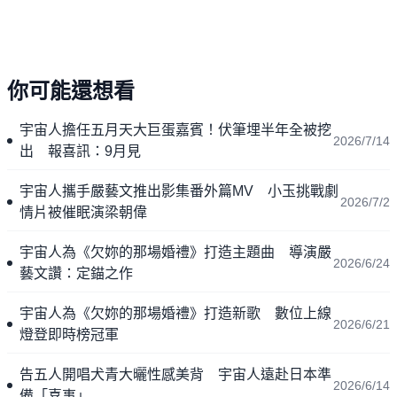
你可能還想看
宇宙人擔任五月天大巨蛋嘉賓！伏筆埋半年全被挖
2026/7/14
出 報喜訊：9月見
宇宙人攜手嚴藝文推出影集番外篇MV 小玉挑戰劇
2026/7/2
情片被催眠演梁朝偉
宇宙人為《欠妳的那場婚禮》打造主題曲 導演嚴
2026/6/24
藝文讚：定錨之作
宇宙人為《欠妳的那場婚禮》打造新歌 數位上線
2026/6/21
燈登即時榜冠軍
告五人開唱犬青大曬性感美背 宇宙人遠赴日本準
2026/6/14
備「喜事」