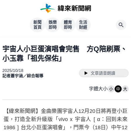
新聞
娛樂
體育
生活
首頁
即時
即時
財經
宇宙人小巨蛋演唱會完售 方Q陪刷票、
小玉靠「祖先保佑」
2025/10/18
文章語音朗讀
記者蕭宇涵／綜合報導
字體大小
小
中
大
【緯來新聞網】金曲樂團宇宙人12月20日將再登小巨
蛋，打造全新升級版「vivo x 宇宙人 [ α：回到未來
1986 ] 台北小巨蛋演唱會」，門票今（18日）中午12