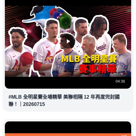
04:36
#MLB 全明星賽全場精華 美聯相隔 12 年再度完封國
聯！｜20260715