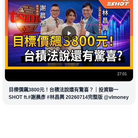
27:01
目標價飆3800元！台積法說還有驚喜？｜投資聊一
SHOT ft.#謝晨彥 #林昌興 20260714完整版 @vlmoney