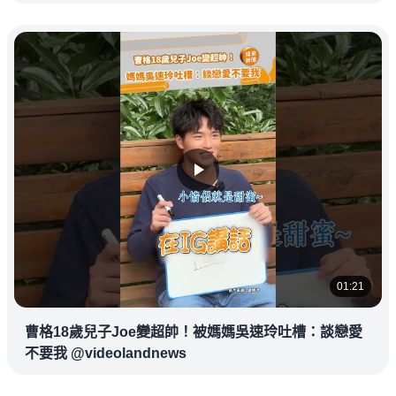
01:21
曹格18歲兒子Joe變超帥！被媽媽吳速玲吐槽：談戀愛
不要我 @videolandnews