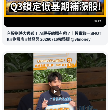
25:16
台股崩跌大逃殺！ AI股長線還有戲？｜投資聊一SHOT
ft.#謝晨彥 #林昌興 20260716完整版 @vlmoney