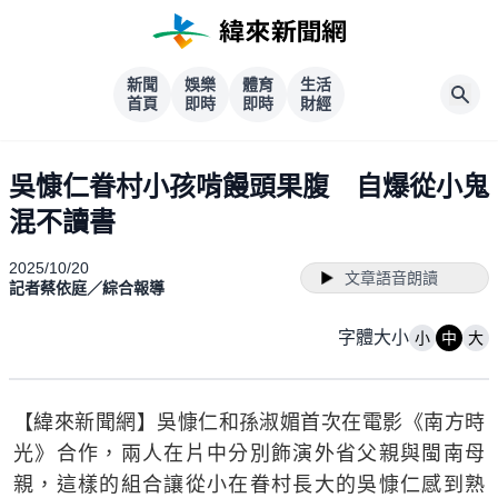
新聞
娛樂
體育
生活
首頁
即時
即時
財經
吳慷仁眷村小孩啃饅頭果腹 自爆從小鬼
混不讀書
2025/10/20
文章語音朗讀
記者蔡依庭／綜合報導
字體大小
小
中
大
【緯來新聞網】吳慷仁和孫淑媚首次在電影《南方時
光》合作，兩人在片中分別飾演外省父親與閩南母
親，這樣的組合讓從小在眷村長大的吳慷仁感到熟