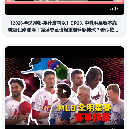
09:17
【2026棒球週報-為什麼可以】EP23. 中職明星賽不靠
戰績也能滿場！讓潘忠韋也想重溫劈腿接球？看似歡樂
教練都暗中觀察