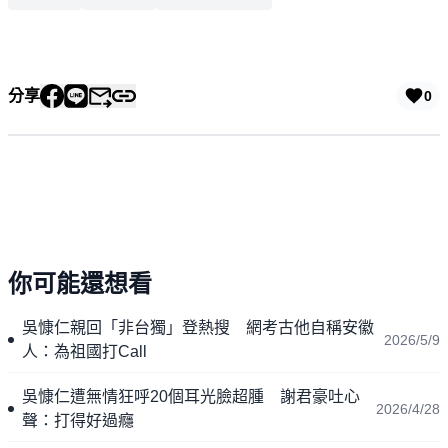
分享
0
你可能還想看
吳慷仁親回「非台獨」登熱搜 網考古他自稱安徽
2026/5/9
人：為祖國打Call
吳慷仁遭無情狂呼20個耳光臉超腫 謝君豪吐心
2026/4/28
聲：打得好過癮