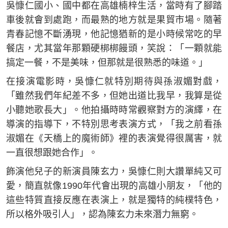
吳慷仁國小、國中都在高雄楠梓生活，當時有了腳踏
車後就會到處跑，而最熟的地方就是果貿市場。隨著
青春記憶不斷湧現，他記憶猶新的是小時候常吃的早
餐店，尤其當年那顆硬梆梆饅頭，笑說：「一顆就能
搞定一餐，不是美味，但那就是很熟悉的味道。」
在接演電影時，吳慷仁就特別期待與孫淑媚對戲，
「雖然我們年紀差不多，但她出道比我早，我算是從
小聽她歌長大」。他拍攝時時常觀察對方的演繹，在
導演的指導下，不特別思考表演方式，「我之前看孫
淑媚在《天橋上的魔術師》裡的表演覺得很厲害，就
一直很想跟她合作」。
飾演他兒子的新演員陳玄力，吳慷仁則大讚單純又可
愛，簡直就像1990年代會出現的高雄小朋友，「他的
這些特質直接反應在表演上，就是獨特的純樸特色，
所以格外吸引人」，認為陳玄力未來潛力無窮。