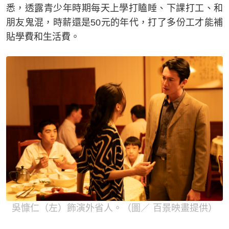
悉，透露青少年時期每天上學打瞌睡、下課打工、和
朋友鬼混，時薪還是50元的年代，打了多份工才能補
貼學費和生活費。
吳慷仁（左）飾演外省人。（圖／ 百景映畫提供）