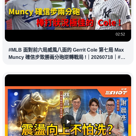
02:52
#MLB 面對前六局威風八面的 Gerrit Cole 第七局 Max
Muncy 確信步致勝兩分砲逆轉戰局 !｜20260718｜#洛
杉磯道奇