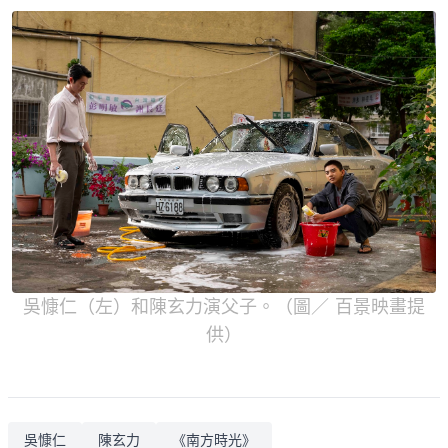
吳慷仁（左）和陳玄力演父子。（圖／ 百景映畫提
供）
吳慷仁
陳玄力
《南方時光》