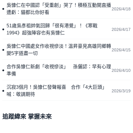
吳慷仁在中國認「受重創」哭了！積極互動開直播
2026/4/18
遭虧：貓都比你好看
51歲吳彥祖帥氣回歸「很有港覺」！《寒戰
2026/4/17
1994》超強陣容也有吳慷仁
吳慷仁中國處女作收視慘淡！温昇豪見高雄同鄉轉
2026/4/15
變5字道盡一切
合作吳慷仁新劇「收視慘淡」 孫儷認：早有心理
2026/4/10
準備
沉寂3個月！吳慷仁發聲報喜 合作「4大巨頭」
2026/3/19
喊：敬請期待
追蹤緯來 掌握未來