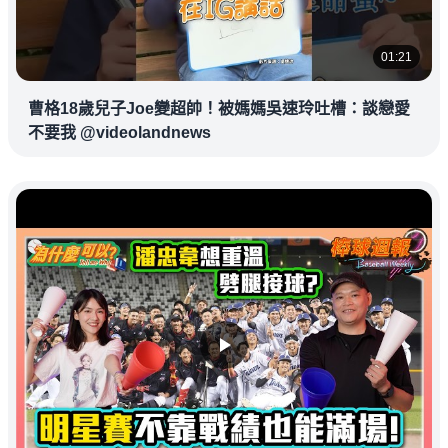
01:21
曹格18歲兒子Joe變超帥！被媽媽吳速玲吐槽：談戀愛
不要我 @videolandnews