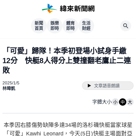
新聞
娛樂
體育
生活
首頁
即時
即時
財經
「可愛」歸隊！本季初登場小試身手繳
12分 快艇8人得分上雙撞翻老鷹止二連
敗
2025/1/5
文章語音朗讀
林暐凱
字體大小
小
中
大
本季因右膝傷勢缺陣多達34場的洛杉磯快艇當家球星
「可愛」Kawhi Leonard，今天(5日)快艇主場面對亞