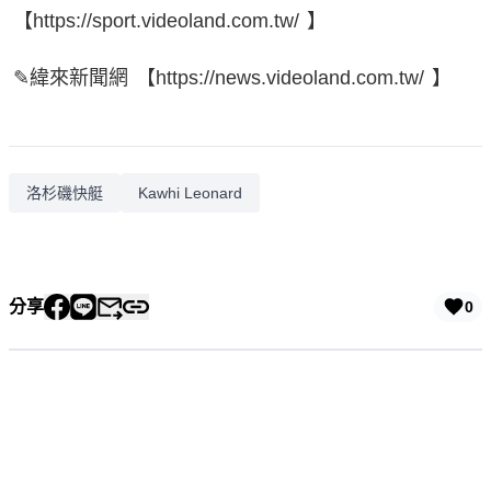
【https://sport.videoland.com.tw/ 】
✎緯來新聞網 【https://news.videoland.com.tw/ 】
洛杉磯快艇
Kawhi Leonard
分享
0