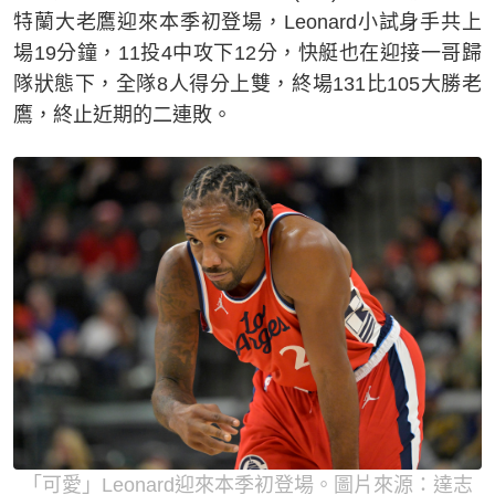
特蘭大老鷹迎來本季初登場，Leonard小試身手共上
場19分鐘，11投4中攻下12分，快艇也在迎接一哥歸
隊狀態下，全隊8人得分上雙，終場131比105大勝老
鷹，終止近期的二連敗。
「可愛」Leonard迎來本季初登場。圖片來源：達志