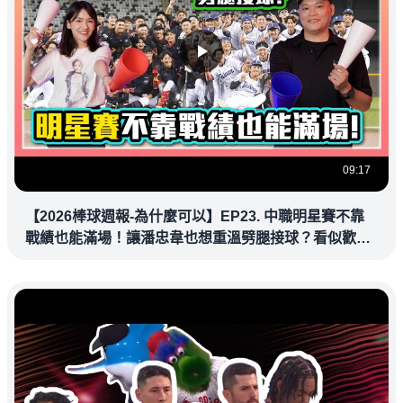
09:17
【2026棒球週報-為什麼可以】EP23. 中職明星賽不靠
戰績也能滿場！讓潘忠韋也想重溫劈腿接球？看似歡樂
教練都暗中觀察