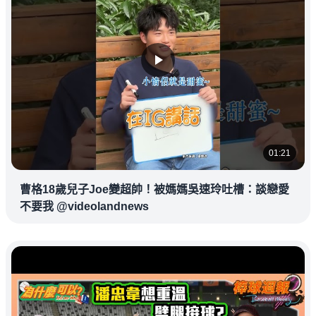
01:21
曹格18歲兒子Joe變超帥！被媽媽吳速玲吐槽：談戀愛
不要我 @videolandnews