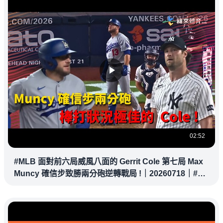
02:52
#MLB 面對前六局威風八面的 Gerrit Cole 第七局 Max
Muncy 確信步致勝兩分砲逆轉戰局 !｜20260718｜#洛
杉磯道奇