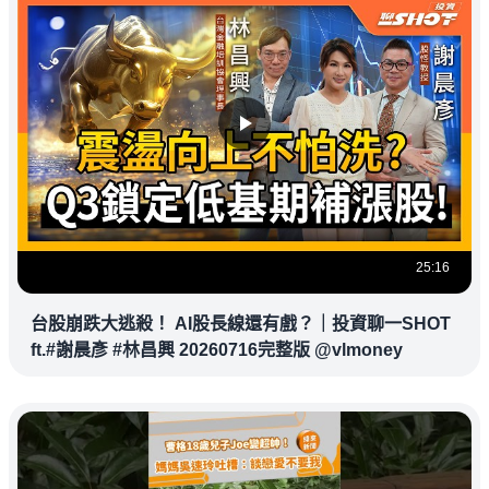
25:16
台股崩跌大逃殺！ AI股長線還有戲？｜投資聊一SHOT
ft.#謝晨彥 #林昌興 20260716完整版 @vlmoney