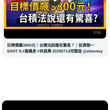
27:01
目標價飆3800元！台積法說還有驚喜？｜投資聊一
SHOT ft.#謝晨彥 #林昌興 20260714完整版 @vlmoney