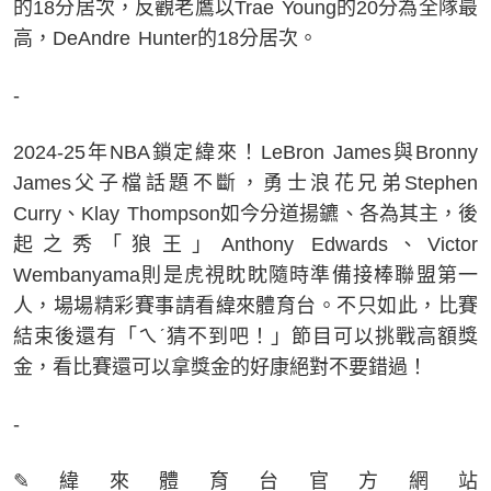
的18分居次，反觀老鷹以Trae Young的20分為全隊最
高，DeAndre Hunter的18分居次。
-
2024-25年NBA鎖定緯來！LeBron James與Bronny
James父子檔話題不斷，勇士浪花兄弟Stephen
Curry、Klay Thompson如今分道揚鑣、各為其主，後
起之秀「狼王」Anthony Edwards、Victor
Wembanyama則是虎視眈眈隨時準備接棒聯盟第一
人，場場精彩賽事請看緯來體育台。不只如此，比賽
結束後還有「ㄟˊ猜不到吧！」節目可以挑戰高額獎
金，看比賽還可以拿獎金的好康絕對不要錯過！
-
✎緯來體育台官方網站