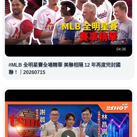
04:36
#MLB 全明星賽全場精華 美聯相隔 12 年再度完封國
聯！｜20260715