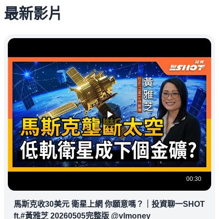
最新影片
00:30
馬斯克收30美元 衛星上網 你願意嗎？｜投資聊一SHOT
ft.#黃雅芝 20260505完整版 @vlmoney