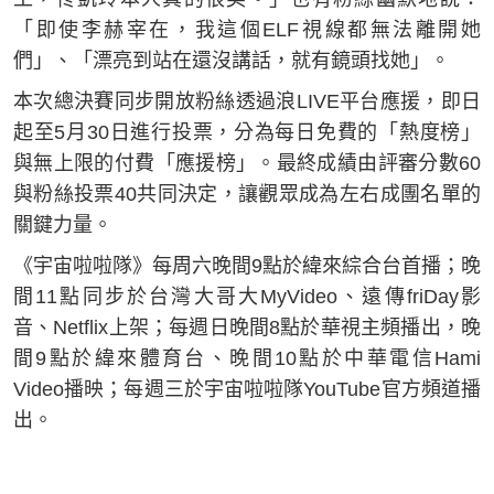
「即使李赫宰在，我這個ELF視線都無法離開她
們」、「漂亮到站在還沒講話，就有鏡頭找她」。
本次總決賽同步開放粉絲透過浪LIVE平台應援，即日
起至5月30日進行投票，分為每日免費的「熱度榜」
與無上限的付費「應援榜」。最終成績由評審分數60
與粉絲投票40共同決定，讓觀眾成為左右成團名單的
關鍵力量。
《宇宙啦啦隊》每周六晚間9點於緯來綜合台首播；晚
間11點同步於台灣大哥大MyVideo、遠傳friDay影
音、Netflix上架；每週日晚間8點於華視主頻播出，晚
間9點於緯來體育台、晚間10點於中華電信Hami
Video播映；每週三於宇宙啦啦隊YouTube官方頻道播
出。