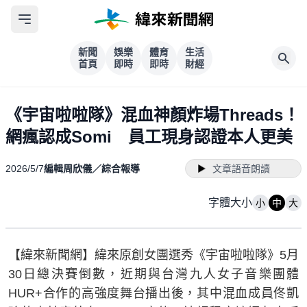
新聞
娛樂
體育
生活
首頁
即時
即時
財經
《宇宙啦啦隊》混血神顏炸場Threads！
網瘋認成Somi 員工現身認證本人更美
2026/5/7
編輯周欣儀／綜合報導
文章語音朗讀
字體大小
小
中
大
【緯來新聞網】緯來原創女團選秀《宇宙啦啦隊》5月
30日總決賽倒數，近期與台灣九人女子音樂團體
HUR+合作的高強度舞台播出後，其中混血成員佟凱