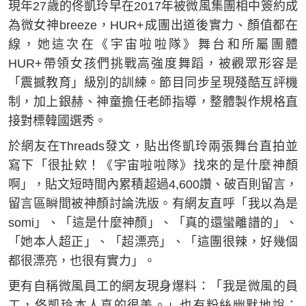
現年27歲的佟凱玲早在2017年被微風集團相中簽約成
為微女神breeze，HUR+成團出道後實力、顏值都在
線，她這次在《宇宙啦啦隊》舞台和所屬團體
HUR+帶領女孩們挑戰高強度舞蹈，被觀眾形容是
「震撼教育」級別的訓練。節目同步呈現殘酷互評機
制，加上銀赫、神童擔任老師指導，整體製作規格直
接對標韓國選秀。
於網友在Threads發文，貼出佟凱玲兩張舞台直拍並
寫下「很扯欸！《宇宙啦啦隊》找來的是什麼神顏
啊」，貼文短時間內累積超過4,600讚、破百則留言，
留言區瞬間被神顏討論洗版。有網友直呼「我以為是
somi」、「這是什麼神顏」、「真的還蠻離譜的」、
「她本人超正」、「超漂亮」、「這團很辣，好幾個
都很漂亮，也很有實力」。
更有自稱微風員工的網友現身爆料：「我是微風的員
工，佟凱玲本人真的很美。」也有粉絲幽默地說：