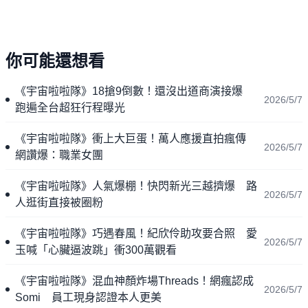
你可能還想看
《宇宙啦啦隊》18搶9倒數！還沒出道商演接爆
2026/5/7
跑遍全台超狂行程曝光
《宇宙啦啦隊》衝上大巨蛋！萬人應援直拍瘋傳
2026/5/7
網讚爆：職業女團
《宇宙啦啦隊》人氣爆棚！快閃新光三越擠爆 路
2026/5/7
人逛街直接被圈粉
《宇宙啦啦隊》巧遇春風！紀欣伶助攻要合照 愛
2026/5/7
玉喊「心臟逼波跳」衝300萬觀看
《宇宙啦啦隊》混血神顏炸場Threads！網瘋認成
2026/5/7
Somi 員工現身認證本人更美