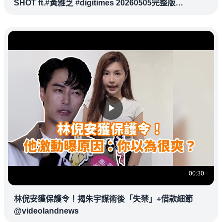
SHOT ft.#黃雅芝 #digitimes 20260505完整版
@vlmoney
00:30
林倪安獲保護令！揭朱宇謀術後「失禁」+借款細節
@videolandnews