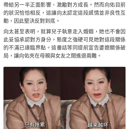
帶給另一半正面影響、激勵對方成長。然而向佑目前
的狀況恰恰相反，這讓向太認定這段感情並非良性互
動，因此堅決反對到底。
向太甚至表明，就算兒子執意走入婚姻，她也不會因
此妥協承認對方身分，態度之強硬可見她對這段關係
的不滿已達臨界點。這番話等同提前宣告婆媳關係破
局，讓向佑夾在母親與女友之間進退兩難。