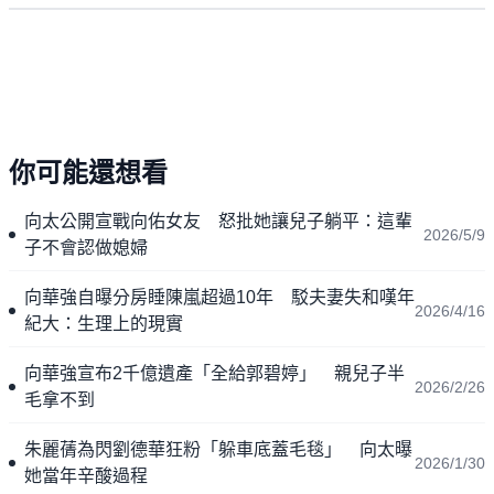
你可能還想看
向太公開宣戰向佑女友 怒批她讓兒子躺平：這輩
2026/5/9
子不會認做媳婦
向華強自曝分房睡陳嵐超過10年 駁夫妻失和嘆年
2026/4/16
紀大：生理上的現實
向華強宣布2千億遺產「全給郭碧婷」 親兒子半
2026/2/26
毛拿不到
朱麗蒨為閃劉德華狂粉「躲車底蓋毛毯」 向太曝
2026/1/30
她當年辛酸過程