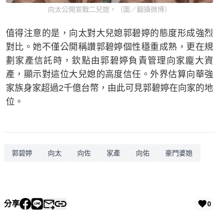
向太公開宣戰二兒媳。（圖／翻攝微博）
值得注意的是，向太對大兒媳郭碧婷的態度形成強烈
對比。她不僅公開稱讚郭碧婷個性穩重成熟，更在規
劃家產信託時，欽點由郭碧婷負責管理向家龐大資
產，顯示對這位大兒媳的高度信任。外界估算向華強
家族身家超過2千億台幣，由此可見郭碧婷在向家的地
位。
郭碧婷
向太
向佐
家產
向佑
豪門婆媳
分享
0