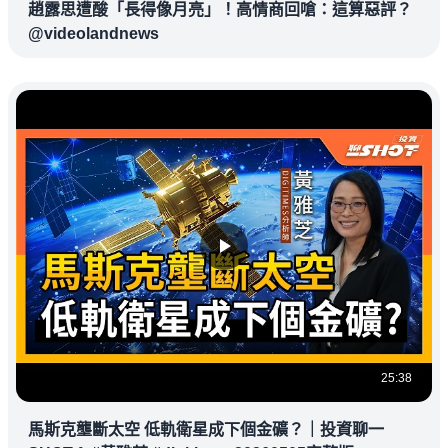
趙露思遭酸「長得像月亮」！高情商回嗆：這算惡評？
@videolandnews
25:38
馬斯克壟斷太空 低軌衛星成下個金礦？｜投資聊一