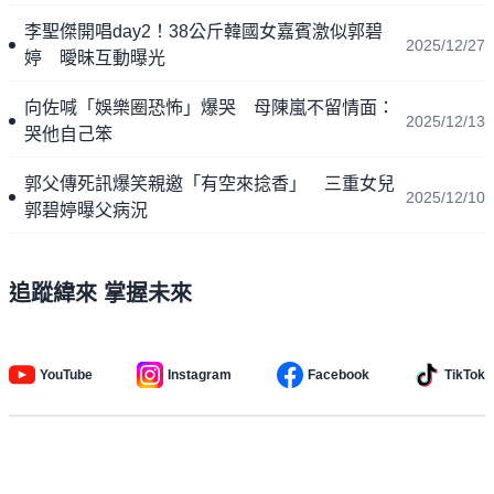
李聖傑開唱day2！38公斤韓國女嘉賓激似郭碧
2025/12/27
婷 曖昧互動曝光
向佐喊「娛樂圈恐怖」爆哭 母陳嵐不留情面：
2025/12/13
哭他自己笨
郭父傳死訊爆笑親邀「有空來捻香」 三重女兒
2025/12/10
郭碧婷曝父病況
追蹤緯來 掌握未來
YouTube
Instagram
Facebook
TikTok