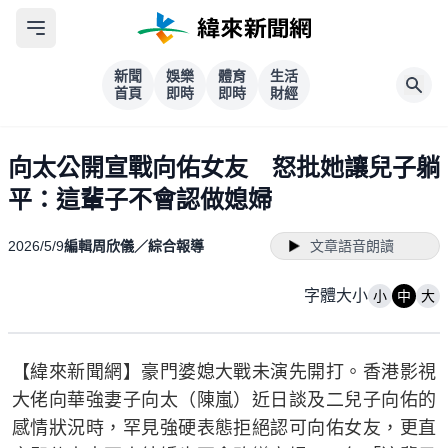
新聞
娛樂
體育
生活
首頁
即時
即時
財經
向太公開宣戰向佑女友 怒批她讓兒子躺
平：這輩子不會認做媳婦
2026/5/9
編輯周欣儀／綜合報導
文章語音朗讀
字體大小
小
中
大
【緯來新聞網】豪門婆媳大戰未演先開打。香港影視
大佬向華強妻子向太（陳嵐）近日談及二兒子向佑的
感情狀況時，罕見強硬表態拒絕認可向佑女友，更直