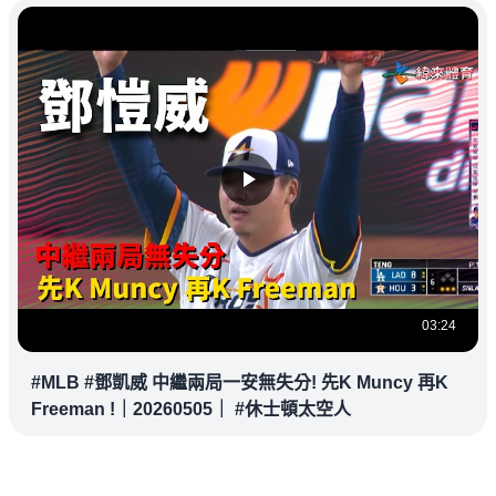
03:24
#MLB #鄧凱威 中繼兩局一安無失分! 先K Muncy 再K
Freeman !｜20260505｜ #休士頓太空人