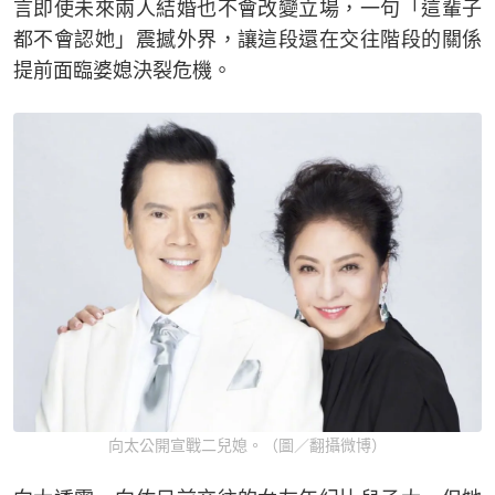
言即使未來兩人結婚也不會改變立場，一句「這輩子
都不會認她」震撼外界，讓這段還在交往階段的關係
提前面臨婆媳決裂危機。
向太公開宣戰二兒媳。（圖／翻攝微博）