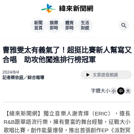
新聞
娛樂
體育
生活
首頁
即時
即時
財經
曹雅雯太有義氣了！超挺比賽新人幫寫又
合唱 助攻他闖進排行榜冠軍
2024/8/4
文章語音朗讀
記者蔡依庭／綜合報導
字體大小
小
中
大
【緯來新聞網】獨立音樂人謝青燁（ERIC），擅長
R&B跟華語流行樂，擁有豐富的舞台經驗，征戰大小
歌唱比賽，創作能量爆發，推出首張創作EP《派對冥