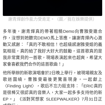
謝青燁創作能力受肯定。（圖／我在娛樂提供）
多年後，謝青燁真的帶著粗糙Demo向曹雅雯邀合
作，沒想到她聽完DEMO馬上答應，讓謝青燁內心激
動又感謝：「真的不敢相信！也超級感謝雅雯姐的義
氣相挺，真的給了我好大好大的鼓勵，這首歌真的是
我非常寶貝的一首歌，現場表演起來也超爽，希望大
家會喜歡我們合作的這首歌曲！」
他所舉辦的新歌演唱會於2日晚上舉行，被現場親友及
歌迷圍繞，曹雅雯最後更驚喜現身，一起獻上
〈Finding Light〉，歌后不忘力挺支持：「ERIC真的
是很棒又很認真的音樂人，大家一起多多支持他的新
EP。」《派對冥想家 SLEEPWALKER》7月31日正