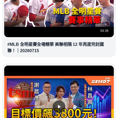
04:36
#MLB 全明星賽全場精華 美聯相隔 12 年再度完封國
聯！｜20260715