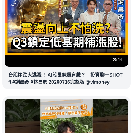
25:16
台股崩跌大逃殺！ AI股長線還有戲？｜投資聊一SHOT
ft.#謝晨彥 #林昌興 20260716完整版 @vlmoney