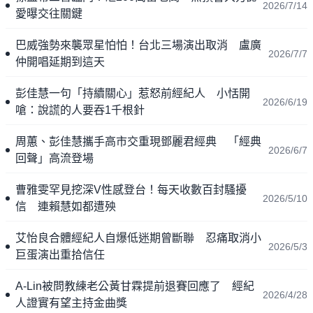
2026/7/14
愛曝交往關鍵
巴威強勢來襲眾星怕怕！台北三場演出取消 盧廣
2026/7/7
仲開唱延期到這天
彭佳慧一句「持續關心」惹怒前經紀人 小恬開
2026/6/19
嗆：說謊的人要吞1千根針
周蕙、彭佳慧攜手高市交重現鄧麗君經典 「經典
2026/6/7
回聲」高流登場
曹雅雯罕見挖深V性感登台！每天收數百封騷擾
2026/5/10
信 連賴慧如都遭殃
艾怡良合體經紀人自爆低迷期曾斷聯 忍痛取消小
2026/5/3
巨蛋演出重拾信任
A-Lin被問教練老公黃甘霖提前退賽回應了 經紀
2026/4/28
人證實有望主持金曲獎