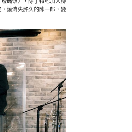
紅燈碼頭〉，除了特地加入柳
定，讓消失許久的陳一郎，變