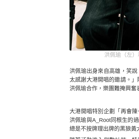
洪佩瑜（左）
洪佩瑜出身來自高雄，笑說
太感謝大港開唱的邀請。」剛
洪佩瑜合作，樂團難掩興奮
大港開唱特別企劃「再會陳
洪佩瑜與A_Root同根生
總是不按牌理出牌的黑狼黃