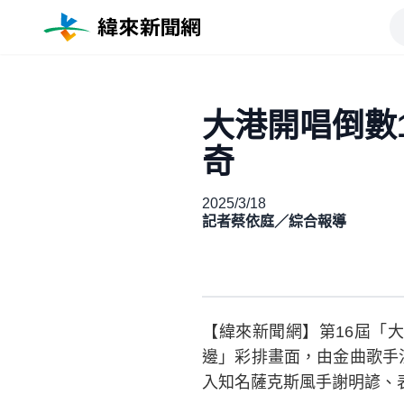
大港開唱倒數
奇
2025/3/18
記者蔡依庭／綜合報導
【緯來新聞網】第16屆「大
邊」彩排畫面，由金曲歌手洪
入知名薩克斯風手謝明諺、