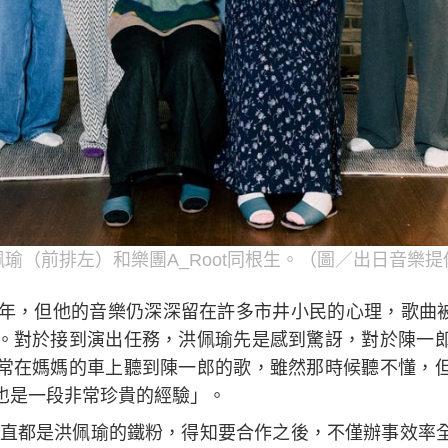
佩瑜（前排左）和樂團A_Root同根生。（圖／出日音樂提
年，但他的音樂仍深深留在許多市井小民的心理，歌曲被放
。對於接到演出任務，洪佩瑜先是感到驚訝，對於陳一
常在媽媽的車上聽到陳一郎的歌，雖然那時候聽不懂，
也是一段非常珍貴的經驗」。
羽一直都是洪佩瑜的鐵粉，得知要合作之後，不僅辦事效率