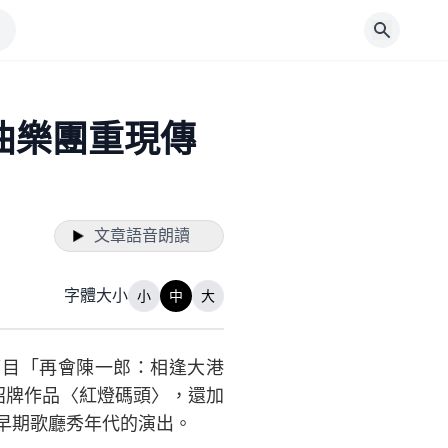
曲樂團重現傳
文章語音朗讀
字體大小
小
中
大
劃節目「再會陳一郎：相逢大港
招牌作品〈紅燈碼頭〉，還加
早期歌廳秀年代的演出。