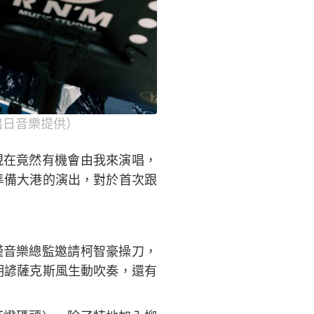
出日音樂提供）
現在竟然有機會由我來演唱，
準備大港的演出，對於首次跟
僅音樂總監邀請柯智豪操刀，
明諺薩克斯風生動吹奏，還有