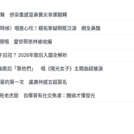
獻聲 慘染重感冒鼻竇炎幸運翻轉
的時候〉唱進心坎！楊祐寧疑眼眶泛淚 網全鼻酸
開唱 愛慘蔡依林被收編
下后冠？ 2026年歌后入圍全解析
金曲歌后「靠他們」 唱《陽光女子》主題曲超催淚
湯豪的第一次 盧廣仲感言超莫名
見老虎鉗 自曝曾有社交焦慮：醜過才懂發光