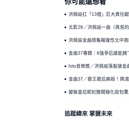
你可能還想看
洪佩瑜扛「13億」巨大責任
北影28／洪佩瑜一曲〈再見
洪佩瑜金曲摃龜報復性北中南
金曲37專題｜6強爭后誰能摘
hito音樂獎／洪佩瑜落髮搶
金曲37／歌王歌后廝殺！周
變裝皇后妮妃雅開箱化妝包驚
追蹤緯來 掌握未來