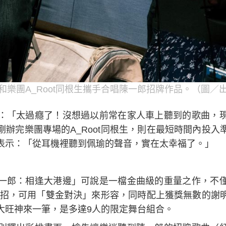
和樂團A_Root同根生攜手合唱陳一郎招牌作品。（圖／
：「太過癮了！沒想過以前常在家人車上聽到的歌曲，
辦完樂團專場的A_Root同根生，則在最短時間內投入
表示：「從耳機裡聽到佩瑜的聲音，實在太幸福了。」
一郎：相逢大港邊」可說是一檔金曲級的重量之作，不
的過招，可用「雙金對決」來形容，同時配上獲獎無數的謝
大旺神來一筆，是多達9人的限定舞台組合。