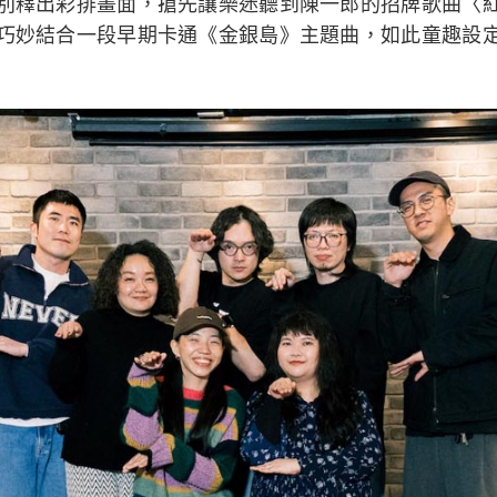
別釋出彩排畫面，搶先讓樂迷聽到陳一郎的招牌歌曲〈
巧妙結合一段早期卡通《金銀島》主題曲，如此童趣設