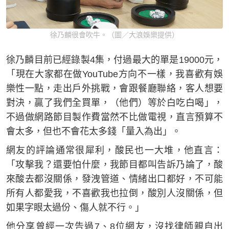
徐乃麟很會吹牛。（圖／大浪娛樂提供）
徐乃麟目前已經錄製4集，付過最大的單是19000元，
「現在大家都在做YouTube方向不一樣，我喜歡有娛
樂性一點，走出戶外挑戰，會跟餐廳聯絡，客人想要
對決，贏了我們全買單，（他們）等於白吃白喝」，
不過做網路節目製作費當然不比做電視，直言預算不
會太多，但也不會花太多錢「量入為出」。
網友的評論通常很犀利，酸民也一大堆，他直言：
「攻擊我？還要怕什麼，我節目都叫告訴乃論了，酸
來酸去都沒關係，發洩管道、情緒出口都好，不可能
所有人都愛我，不喜歡我也拉倒，酸別人沒關係，但
如果字眼太過份、傷人就不行。」
他分享曾經一次告過7、8位網友，沒找律師親自出