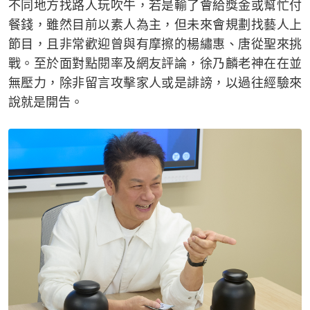
不同地方找路人玩吹牛，若是輸了會給獎金或幫忙付
餐錢，雖然目前以素人為主，但未來會規劃找藝人上
節目，且非常歡迎曾與有摩擦的楊繡惠、唐從聖來挑
戰。至於面對點閱率及網友評論，徐乃麟老神在在並
無壓力，除非留言攻擊家人或是誹謗，以過往經驗來
說就是開告。