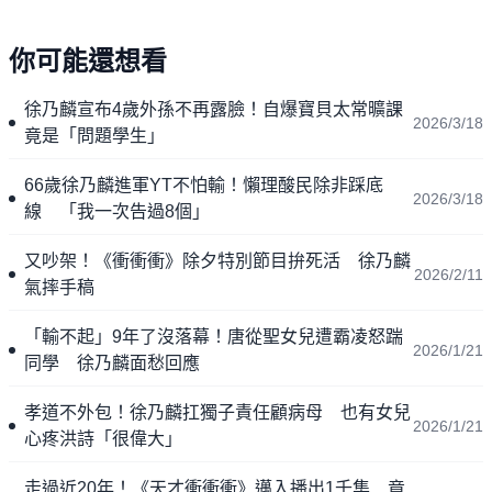
你可能還想看
徐乃麟宣布4歲外孫不再露臉！自爆寶貝太常曠課
2026/3/18
竟是「問題學生」
66歲徐乃麟進軍YT不怕輸！懶理酸民除非踩底
2026/3/18
線 「我一次告過8個」
又吵架！《衝衝衝》除夕特別節目拚死活 徐乃麟
2026/2/11
氣摔手稿
「輸不起」9年了沒落幕！唐從聖女兒遭霸凌怒踹
2026/1/21
同學 徐乃麟面愁回應
孝道不外包！徐乃麟扛獨子責任顧病母 也有女兒
2026/1/21
心疼洪詩「很偉大」
走過近20年！《天才衝衝衝》邁入播出1千集 竟