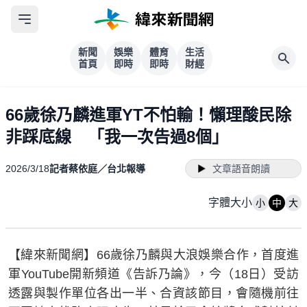
新聞
娛樂
體育
生活
首頁
即時
即時
財經
66歲徐乃麟進軍YT不怕輸！懶理酸民除
非踩底線 「我一次告過8個」
2026/3/18
記者蔡依庭／台北報導
文章語音朗讀
字體大小
小
中
大
【緯來新聞網】66歲徐乃麟與大浪娛樂合作，首度進
軍YouTube開新頻道《告訴乃論》，今（18日）受訪
透露與製作單位各出一半、合資該節目，會隨機前往