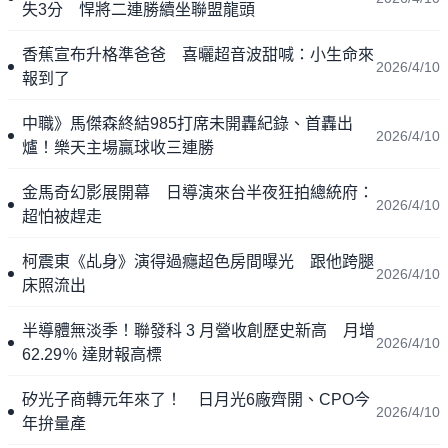
失3分 悍將二連勝續坐聯盟龍頭
香蕉宣布升格準爸爸 喜曬超音波甜喊：小生命來
2026/4/10
報到了
中職》馬傑森終結985打席未開轟紀錄、首轟出
2026/4/10
爐！樂天主場贏球收三連勝
金馬奇幻影展開幕 日導演來台半夜狂拍總統府：
2026/4/10
超怕被趕走
柯震東《乩身》演得過癮超色房間曝光 跟他跨腿
2026/4/10
床照流出
半導體無淡季！聯發科 3 月營收創歷史新高 月增
2026/4/10
62.29％ 達財報高標
矽光子商轉元年來了！ 日月光6廠齊開、CPO今
2026/4/10
年拚量產