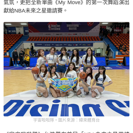
氣氛，更把全新單曲《My Move》的第一次舞蹈演出
獻給NBA未來之星邀請賽。
宇宙啦啦隊。圖片來源：緯來體育台