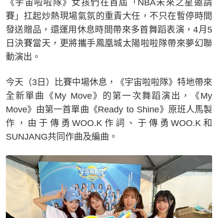
《宇宙啦啦隊》女孩們在首屆「NBA未來之星邀請
賽」扛起炒熱現場氣氛的重責大任，不只在暫停時間
發送贈品，還運用休息時間帶來多首舞蹈表演，4月5
日決賽當天，更將攜手鳳凰城太陽啦啦隊帶來夢幻聯
動演出。
今天（3日）比賽中場休息，《宇宙啦啦隊》特地帶來
全新單曲《My Move》的第一次舞蹈演出，《My
Move》由第一首單曲《Ready to Shine》原班人馬製
作，由于傳勇WOO.K作詞、于傳勇WOO.K和
SUNJANG共同作曲及編曲。