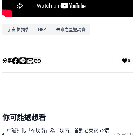
宇宙啦啦隊
NBA
未來之星邀請賽
分享
0
你可能還想看
中職》化「布坎南」為「坎南」首對老東家5.2局
2026/4/10