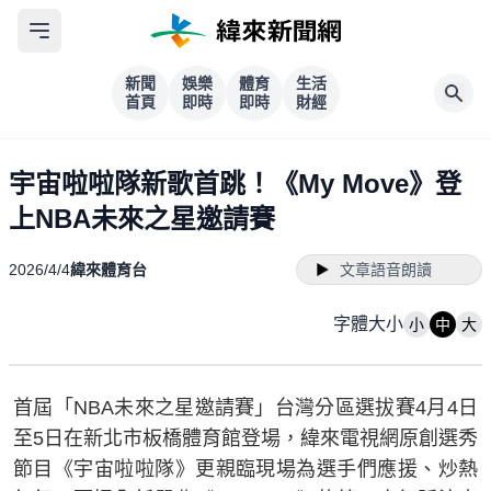
新聞
娛樂
體育
生活
首頁
即時
即時
財經
宇宙啦啦隊新歌首跳！《My Move》登
上NBA未來之星邀請賽
2026/4/4
緯來體育台
文章語音朗讀
字體大小
小
中
大
首屆「NBA未來之星邀請賽」台灣分區選拔賽4月4日
至5日在新北市板橋體育館登場，緯來電視網原創選秀
節目《宇宙啦啦隊》更親臨現場為選手們應援、炒熱