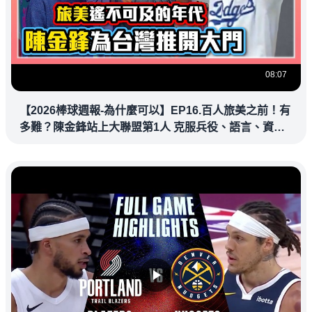
08:07
【2026棒球週報-為什麼可以】EP16.百人旅美之前！有
多難？陳金鋒站上大聯盟第1人 克服兵役、語言、資訊
落差，推開旅美大門改寫台灣棒壇