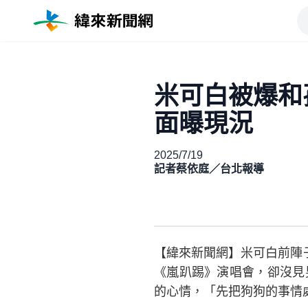
米可白被爆和
面曝現況
2025/7/19
記者蔡依庭／台北報導
【緯來新聞網】米可白前陣子
《嵐趴踢》演唱會，卻沒見
的心情，「先把狗狗的事情