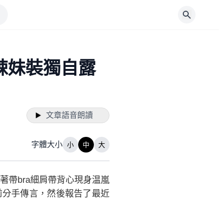
辣妹裝獨自露
文章語音朗讀
字體大小
小
中
大
著帶bra細肩帶背心現身温嵐
前分手傳言，然後報告了最近