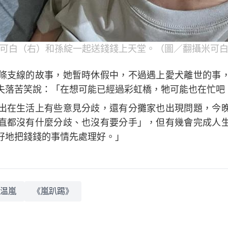
可白（右）和孫綻一起送錢錢上天堂。（圖／翻攝米可
條支線的故事，她暫時休假中，不過遇上愛犬離世的事
失落苦笑說：「在想可能已經過彩虹橋，牠可能也在忙吧
出在生活上有些意見分歧，還有分攤家也出現問題，今
直都沒有什麼分歧、也沒有要分手」，但有幾會完成人
好地把錢錢的事情先處理好。」
温嵐
《嵐趴踢》