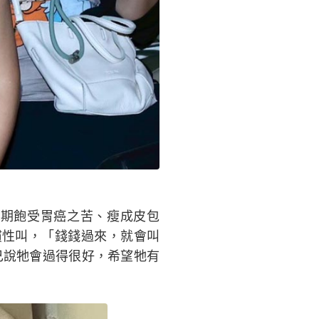
期飽受胃癌之苦、瘦成皮包
慣性叫，「錢錢過來，就會叫
己說牠會過得很好，希望牠有