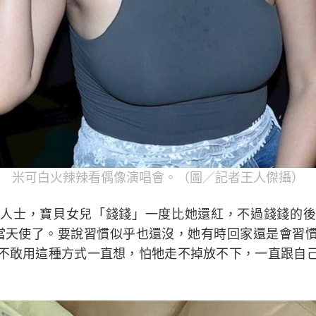
米可白火辣辣看偶像演唱會。（圖／記者王人傑攝）
人士，寶貝女兒「錢錢」一度比她還紅，不過錢錢的後
當天使了。要說習慣似乎也還沒，她有時回家還是會習
不敢用這種方式一直想，怕牠走不掉放不下，一直跟自