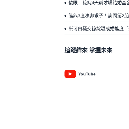
傻眼！孫綻4天前才曝結婚基
熊熊3度凍卵求子！詢問第2
米可白穩交孫綻曝成婚進度「
追蹤緯來 掌握未來
YouTube