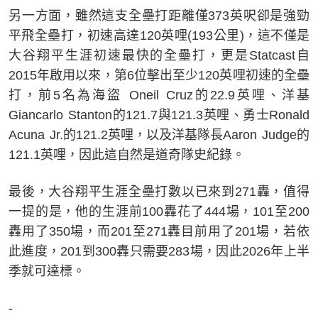
另一方面，雖然這支全壘打距離僅373英呎卻是強勁
平飛全壘打，初速高達120英哩(193公里)，這不僅是
大谷翔平生涯初速最快的全壘打，更是Statcast自
2015年啟用以來，第6位擊出至少120英哩初速的全壘
打，前5名為海盜 Oneil Cruz的22.9英哩、洋基
Giancarlo Stanton的121.7與121.3英哩、勇士Ronald
Acuna Jr.的121.2英哩，以及洋基隊長Aaron Judge的
121.1英哩，因此這自然是道奇隊史紀錄。
最後，大谷翔平生涯全壘打數以已來到271轟，值得
一提的是，他的生涯前100轟花了444場，101至200
轟用了350場，而201至271轟目前用了201場，若依
此進度，201到300轟只需要283場，因此2026年上半
季就可達標。
-