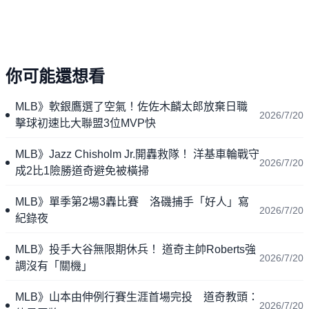
你可能還想看
MLB》軟銀鷹選了空氣！佐佐木麟太郎放棄日職
2026/7/20
擊球初速比大聯盟3位MVP快
MLB》Jazz Chisholm Jr.開轟救隊！ 洋基車輪戰守
2026/7/20
成2比1險勝道奇避免被橫掃
MLB》單季第2場3轟比賽 洛磯捕手「好人」寫
2026/7/20
紀錄夜
MLB》投手大谷無限期休兵！ 道奇主帥Roberts強
2026/7/20
調沒有「關機」
MLB》山本由伸例行賽生涯首場完投 道奇教頭：
2026/7/20