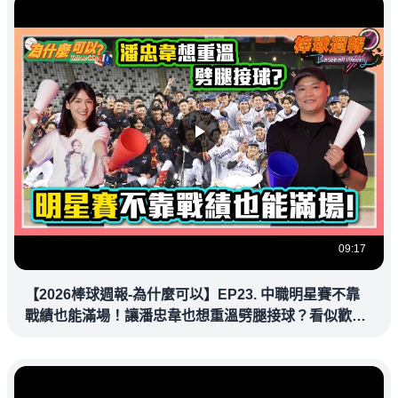
09:17
【2026棒球週報-為什麼可以】EP23. 中職明星賽不靠
戰績也能滿場！讓潘忠韋也想重溫劈腿接球？看似歡樂
教練都暗中觀察