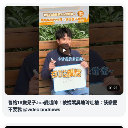
01:21
曹格18歲兒子Joe變超帥！被媽媽吳速玲吐槽：談戀愛
不要我 @videolandnews