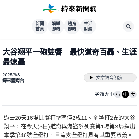
新聞
娛樂
體育
生活
首頁
即時
即時
財經
大谷翔平一砲雙響 最快道奇百轟、生涯
最速轟
2025/9/3
文章語音朗讀
緯來體育台
字體大小
小
中
大
過去20天16場比賽打擊率僅2成11、全壘打2支的大谷
翔平，在今天(3日)道奇與海盜系列賽第1場第3局揮出
本季第46號全壘打，且這支全壘打具有其重要意義。