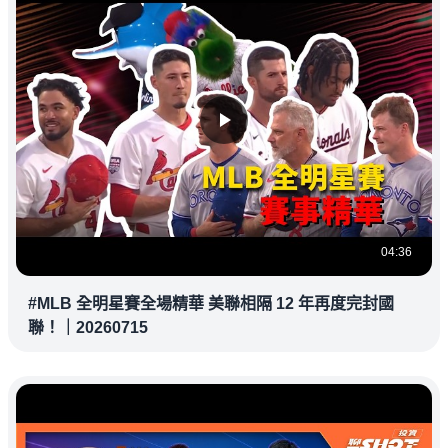
04:36
#MLB 全明星賽全場精華 美聯相隔 12 年再度完封國
聯！｜20260715