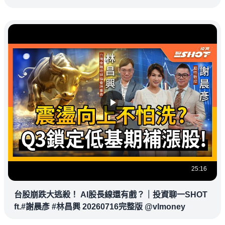
杉磯道奇
25:16
台股崩跌大逃殺！ AI股長線還有戲？｜投資聊一SHOT
ft.#謝晨彥 #林昌興 20260716完整版 @vlmoney