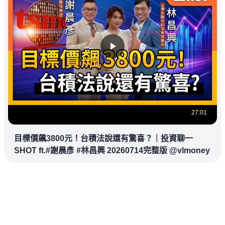
27:01
目標價飆3800元！台積法說還有驚喜？｜投資聊一
SHOT ft.#謝晨彥 #林昌興 20260714完整版 @vlmoney