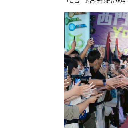
「貴董」的高捷也抵達現場