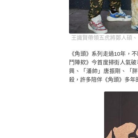
王識賢帶領五虎將鄭人碩、
《角頭》系列走過10年，
鬥陣欸》今首度掃街人氣破
興、「潘帥」唐振剛、「胖
殺，許多陪伴《角頭》多年