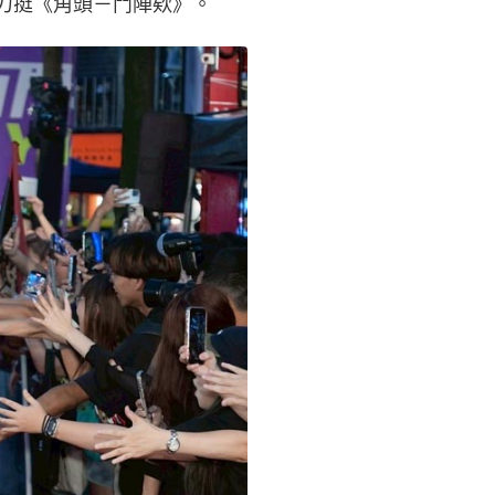
力挺《角頭－鬥陣欸》。