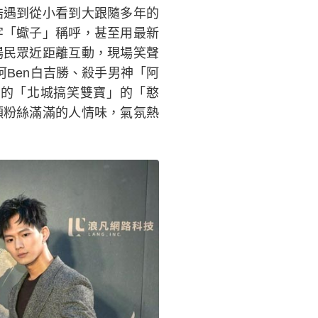
浩遇到從小看到大跟隨多年的
字「蠍子」稱呼，甚至用最新
場民眾近距離互動，現場笑聲
阿Ben白吉勝、殺手男神「阿
的「北城搞笑雙寶」的「憨
頭粉絲滿滿的人情味，氣氛熱