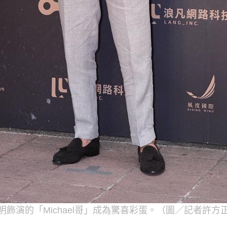
明飾演的「Michael哥」成為驚喜彩蛋。（圖／記者許方