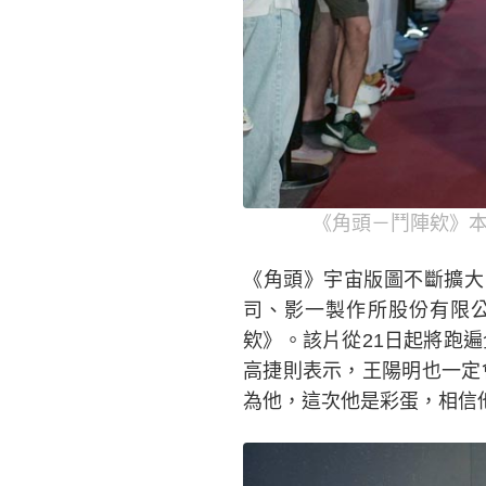
《角頭－鬥陣欸》本
《角頭》宇宙版圖不斷擴大
司、影一製作所股份有限
欸》。該片從21日起將跑遍
高捷則表示，王陽明也一定
為他，這次他是彩蛋，相信