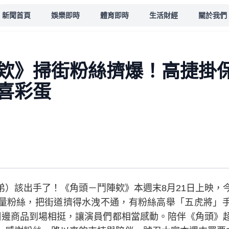
新聞首頁
娛樂即時
體育即時
生活財經
關於我們
欸》掃街粉絲擠爆！高捷掛
喜彩蛋
）該出手了！《角頭－鬥陣欸》本週末8月21日上映，今
量粉絲，把街道擠得水洩不通，有粉絲高舉「五虎將」
周邊商品到場相挺，讓演員們都相當感動。陪伴《角頭》超