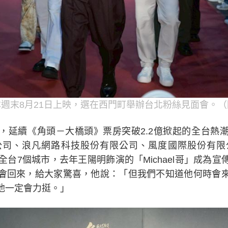
週末8月21日上映，選在西門町舉辦台北粉絲見面會。
，延續《角頭－大橋頭》票房突破2.2億掀起的全台熱
公司、浪凡網路科技股份有限公司、風度國際股份有限
全台7個城市，去年王陽明飾演的「Michael哥」成為
會回來，給大家驚喜，他說：「但我們不知道他何時會
他一定會力挺。」