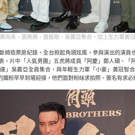
黃尚禾、張再興、唐振剛、吳震亞集合，加上生力軍黃
不斷締造票房紀錄，全台掀起角頭炫風，參與演出的演員也
表，片中「人氣男團」五虎將成員「阿慶」鄭人碩、「
達」吳震亞全員集合，與年輕生力軍「小豪」黃冠智合
的鐵粉早早到場迎接，他們面對粉絲求拍照、簽名有求必