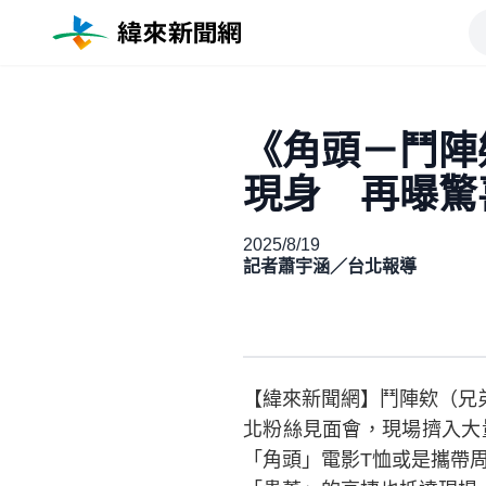
《角頭－鬥陣
現身 再曝驚
2025/8/19
記者蕭宇涵／台北報導
【緯來新聞網】鬥陣欸（兄弟
北粉絲見面會，現場擠入大
「角頭」電影T恤或是攜帶