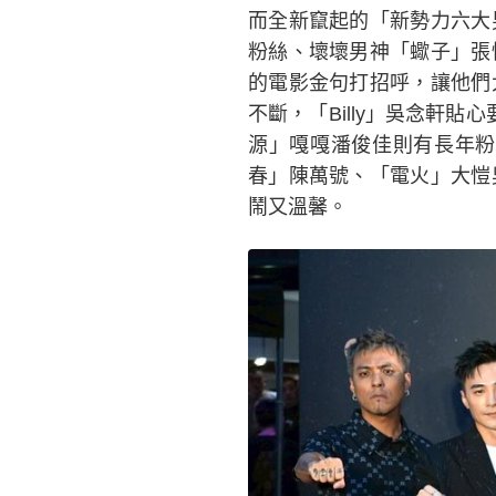
而全新竄起的「新勢力六大
粉絲、壞壞男神「蠍子」張
的電影金句打招呼，讓他們
不斷，「Billy」吳念軒
源」嘎嘎潘俊佳則有長年粉
春」陳萬號、「電火」大愷
鬧又溫馨。