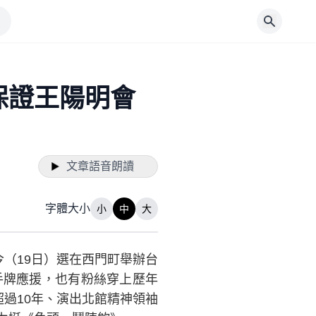
保證王陽明會
文章語音朗讀
字體大小
小
中
大
（19日）選在西門町舉辦台
手牌應援，也有粉絲穿上歷年
過10年、演出北館精神領袖