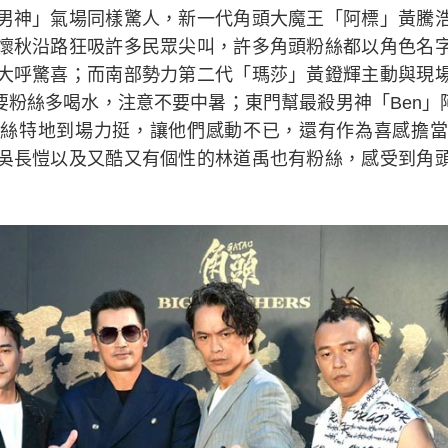
男神」氣場同樣驚人，新一代角頭大魔王「阿標」黃騰
懷秋沿路狂吸許多民眾尖叫，許多角頭粉絲都以角色名
大呼驚喜；而南部勢力第二代「瑪莎」黃鐙輝主動與現
貼心要粉絲多喝水，注意不要中暑；東門幫最殺男神「Ben」
絲特地到場力挺，讓他們感動不已，還有作為喜感擔當
吳長愷以及又酷又有個性的林道禹也有粉絲，感受到角