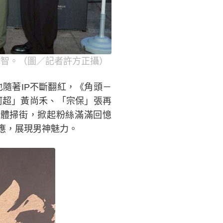
冠智。（圖／記者許方正攝）
隨著IP不斷翻紅，《角頭－
阿超」黃尚禾、「宗保」張再
體掃街，掀起粉絲滿滿回憶
應，展現男神魅力。