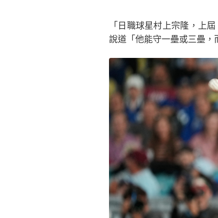
「日職球星村上宗隆，上屆 W
說道「他能守一壘或三壘，