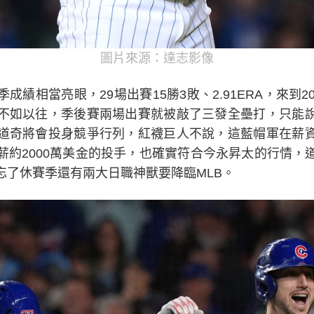
圖片來源：達志影像
績相當亮眼，29場出賽15勝3敗、2.91ERA，來到2
不如以往，季後賽兩場出賽就被敲了三發全壘打，只能
道奇將會投身競爭行列，紅襪巨人不說，這藍帽軍在薪
薪約2000萬美金的投手，也確實符合今永昇太的行情，
忘了休賽季還有兩大日職神獸要降臨MLB。