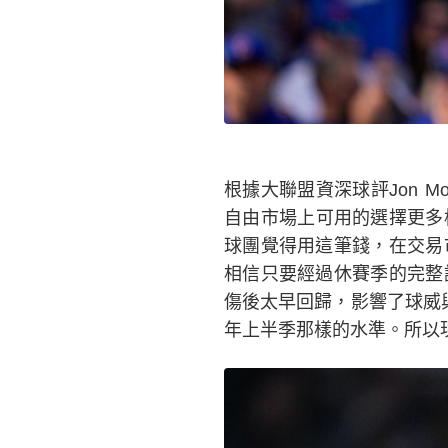
根據大聯盟資深球評Jon 
自由市場上可用的選擇更多樣
球團覺得用這筆錢，在交易
相信只要經過休賽季的完整
傷後太早回歸，影響了球威與
年上半季那樣的水準。所以