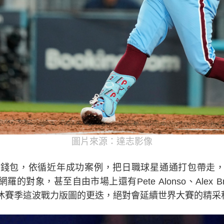
圖片來源：達志影像
錢包，依循近年成功案例，把日職球星通通打包帶走，還
的對象，甚至自由市場上還有Pete Alonso、Alex Bregm
休賽季這波戰力版圖的更迭，絕對會延續世界大賽的精采