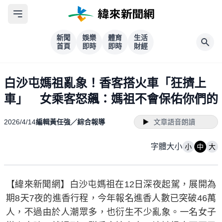
新聞
娛樂
體育
生活
首頁
即時
即時
財經
白沙屯媽祖亂象！香客搭火車「狂擠上
車」 女乘客怒飆：媽祖不會保佑你們的
2026/4/14
編輯黃任強／綜合報導
文章語音朗讀
字體大小
小
中
大
【緯來新聞網】白沙屯媽祖在12日深夜起駕，展開為
期8天7夜的進香行程，今年報名進香人數已突破46萬
人，不過由於人潮眾多，也衍生不少亂象。一名女子