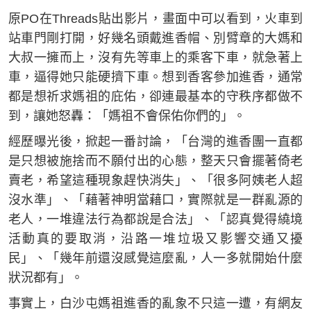
原PO在Threads貼出影片，畫面中可以看到，火車到
站車門剛打開，好幾名頭戴進香帽、別臂章的大媽和
大叔一擁而上，沒有先等車上的乘客下車，就急著上
車，逼得她只能硬擠下車。想到香客參加進香，通常
都是想祈求媽祖的庇佑，卻連最基本的守秩序都做不
到，讓她怒轟：「媽祖不會保佑你們的」。
經歷曝光後，掀起一番討論，「台灣的進香團一直都
是只想被施捨而不願付出的心態，整天只會擺著倚老
賣老，希望這種現象趕快消失」、「很多阿姨老人超
沒水準」、「藉著神明當藉口，實際就是一群亂源的
老人，一堆違法行為都說是合法」、「認真覺得繞境
活動真的要取消，沿路一堆垃圾又影響交通又擾
民」、「幾年前還沒感覺這麼亂，人一多就開始什麼
狀況都有」。
事實上，白沙屯媽祖進香的亂象不只這一遭，有網友