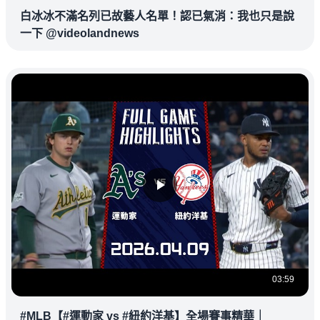
白冰冰不滿名列已故藝人名單！認已氣消：我也只是說
一下 @videolandnews
03:59
#MLB【#運動家 vs #紐約洋基】全場賽事精華｜