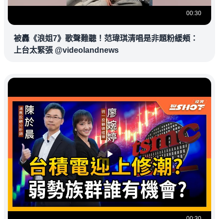
00:30
被轟《浪姐7》歌聲難聽！范瑋琪清唱是非題粉緩頰：
上台太緊張 @videolandnews
00:30