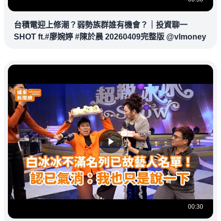
台積電迎上修潮？弱勢族群誰有機會？｜投資聊一
SHOT ft.#廖婉婷 #陳於晨 20260409完整版 @vlmoney
00:30