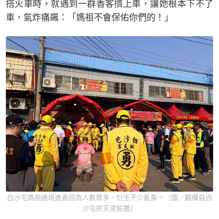
搭火車時，就遇到一群香客擠上車，讓她根本下不了
車，氣炸痛飆：「媽祖不會保佑你們的！」
白沙屯媽祖遶境進香因為人數眾多，衍生不少亂象。（圖／翻攝自白
沙屯拱天宮 臉書）