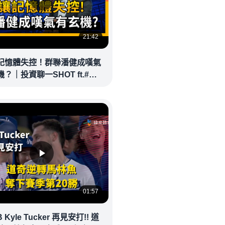
21:42
讓記憶體失控！群聯潘健成嘆氣
？｜投資聊一SHOT ft.#潘
20260429完整版 @vlmoney
01:57
 Kyle Tucker 再見安打!! 道