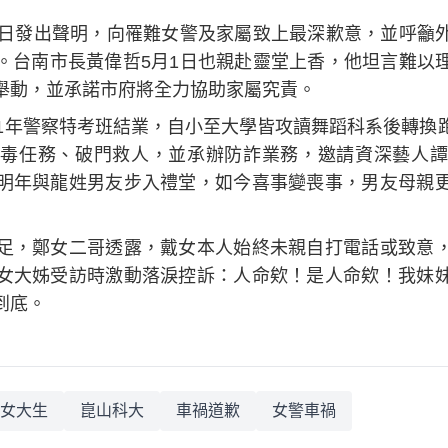
0日發出聲明，向罹難女警及家屬致上最深歉意，並呼籲
。台南市長黃偉哲5月1日也親赴靈堂上香，他坦言難以
舉動，並承諾市府將全力協助家屬究責。
11年警察特考班結業，自小至大學皆攻讀舞蹈科系後轉換
毒任務、破門救人，並承辦防詐業務，邀請資深藝人譚
明年與龍姓男友步入禮堂，如今喜事變喪事，男友母親
足，鄭女二哥透露，戴女本人始終未親自打電話或致意
女大姊受訪時激動落淚控訴：人命欸！是人命欸！我妹
到底。
女大生
崑山科大
車禍道歉
女警車禍​​​​​​​​​​​​​​​​