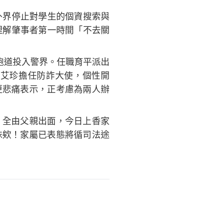
外界停止對學生的個資搜索與
理解肇事者第一時間「不去關
跑道投入警界。任職育平派出
艾珍擔任防詐大使，個性開
更悲痛表示，正考慮為兩人辦
，全由父親出面，今日上香家
妹欸！家屬已表態將循司法途