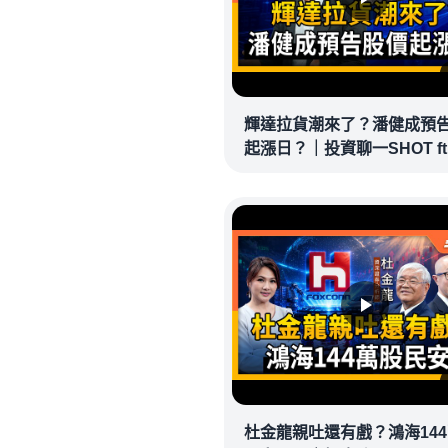
輝達拉貨潮來了？潘健成預
起漲日？｜投資聊一SHOT ft
健成 20260430完整版 @vlm
杜金龍親吐還有戲？鴻海14