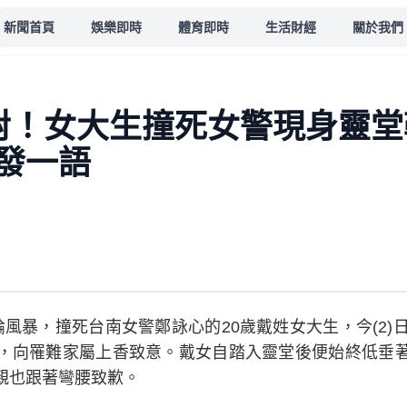
新聞首頁
娛樂即時
體育即時
生活財經
關於我們
對！女大生撞死女警現身靈堂
發一語
風暴，撞死台南女警鄭詠心的20歲戴姓女大生，今(2)
，向罹難家屬上香致意。戴女自踏入靈堂後便始終低垂
親也跟著彎腰致歉。