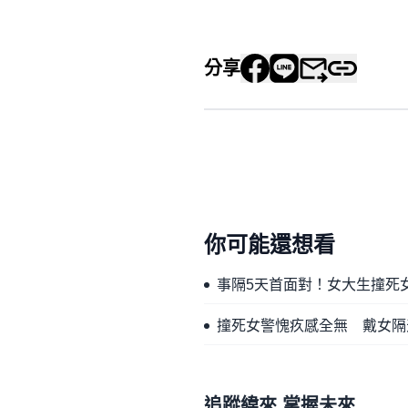
分享
你可能還想看
事隔5天首面對！女大生撞死
撞死女警愧疚感全無 戴女隔
追蹤緯來 掌握未來