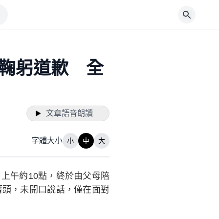
鞠躬道歉 全
文章語音朗讀
字體大小
小
中
大
日上午約10點，終於由父母陪
著頭，未開口說話，僅在面對