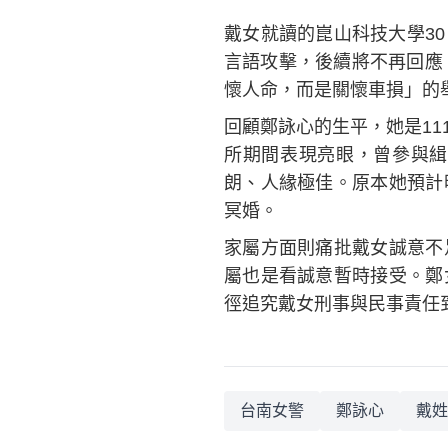
戴女就讀的崑山科技大學3
言語攻擊，後續將不再回應
懷人命，而是關懷車損」的
回顧鄭詠心的生平，她是1
所期間表現亮眼，曾參與緝
朗、人緣極佳。原本她預計
冥婚。
家屬方面則痛批戴女誠意不
屬也是看誠意暫時接受。鄭
徑追究戴女刑事與民事責任
台南女警
鄭詠心
戴姓