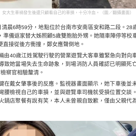
女大生車禍發生後還只顧看自己的車損，十分冷血。（圖／翻攝畫面）
日清晨6時59分，地點位於台南市安南區安和路二段。2
，準備返家替大姊照顧5歲雙胞胎外甥。她隨車陣停等校車
便直接從後方衝撞，鄭女應聲倒地。
輛由40歲江姓駕駛行駛的營業遊覽大客車雖緊急向對向
導致她當場失去生命跡象，到場消防人員確認已明顯死
請檢察官相驗釐清。
鍵在戴女肇事後的反應。監視器畫面顯示，她下車後並
彎腰檢視自己的車損，並與遊覽車司機就受損位置交談
火鍋店聚餐有說有笑，本人未曾親自致歉，僅由父親代