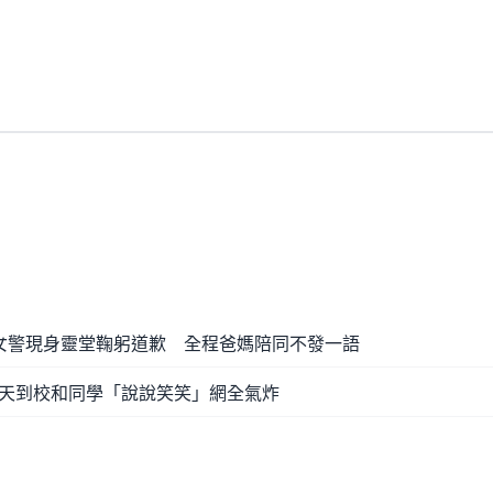
女警現身靈堂鞠躬道歉 全程爸媽陪同不發一語
天到校和同學「說說笑笑」網全氣炸