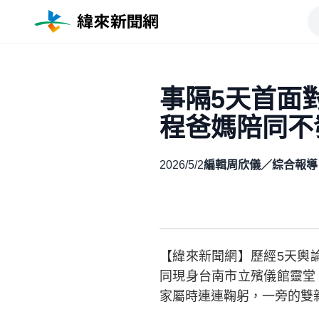
事隔5天首面
程爸媽陪同不
2026/5/2
編輯周欣儀／綜合報導
【緯來新聞網】歷經5天輿論
同現身台南市立殯儀館靈堂
家屬時連連鞠躬，一旁的雙