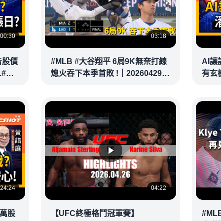
00:30
03:18
告股價
#MLB #大谷翔平 6局9K無奈打線
AI
.#潘
熄火吞下本季首敗 !｜20260429｜
有玄機
oney
#洛杉磯道奇
健成 
24:24
04:22
4萬股
【UFC終極格鬥冠軍賽】
#MLB