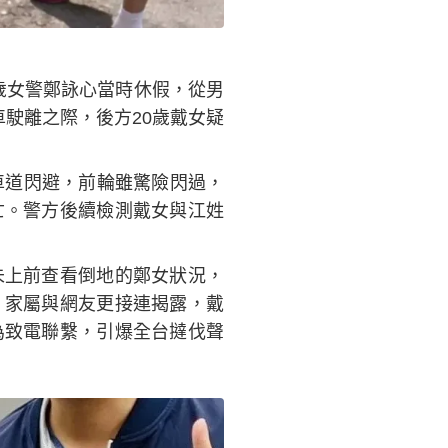
8歲女警鄭詠心當時休假，從男
駛離之際，後方20歲戴女疑
車道閃避，前輪雖驚險閃過，
亡。警方後續檢測戴女與江姓
未上前查看倒地的鄭女狀況，
。家屬與網友更接連揭露，戴
為致電聯繫，引爆全台撻伐聲