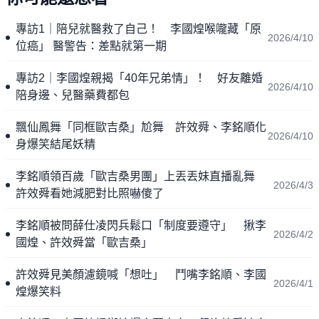
專訪1｜陪兒就醫救了自己！ 李國煌喉嚨藏「原
2026/4/10
位癌」 醫警告：差點就第一期
專訪2｜李國煌親揭「40年兄弟情」！ 好友離婚
2026/4/10
陪身邊、兒醫藥費都包
飄仙鳳舞「同框歐吉桑」尬舞 許效舜、李銘順化
2026/4/10
身爆笑結尾妖精
李銘順領百歲「歐吉桑男團」上丟丟妹直播亂舞
2026/4/3
許效舜看她減肥對比照嚇傻了
李銘順被問薛仕凌閃兵鬆口「制度要遵守」 揪李
2026/4/2
國煌、許效舜當「歐吉桑」
許效舜見美顏濾鏡喊「想吐」 鬥嘴李銘順、李國
2026/4/1
煌爆笑料