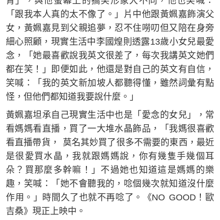
青」，與他螢幕上的搞笑形象大不同，他也笑喊：
「跟我本人真的太不像了。」片中他跟黃姵嘉飾演父
女，黃姵嘉見到父親追夢，忍不住嘮叨但又陪在身旁
細心照顧，現實生活中李國煌則透露13歲小女兒最愛
念，「她最喜歡說我英文很差了，每次我講英文她們
都在笑！」即便如此，他還是對自己的英文有自信，
笑喊：「我的英文新加坡人都聽得懂，雖然詞彙有點
怪，但他們都知道我要說什麼。」
黃姵嘉坦承自己現實生活中也是「愛念的女兒」，常
看媽媽看直播，買了一大堆水晶飾品，「我媽很喜歡
看直播帶貨， 莫名其妙買了很多不需要的東西，最近
是很愛買水晶，我就跟媽媽說，你有幾隻手幾個耳
朵？買那麼多幹嘛！」不過她也知道這是媽媽的樂
趣，笑喊：「她不會聽我的，唸個幾次就知道沒什麼
作用。」時間久了也就不再唸了。《NO GOOD！歐
吉桑》現正上映中。