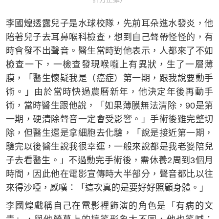
李國煌透露兒子是水球校隊，先前耳朵進水發炎，他
陪著兒子去耳鼻喉科檢查，想到自己聲帶怪怪的，有
時會發不出聲音。醫生當時對他表示，人都來了不如
檢查一下，一檢查發現喉嚨上有異狀，生了一層薄
膜，「醫生懷疑我是（癌症）第一期，跟我說要動手
術。」由於當時快過農曆新年，他決定年後再動手
術，當時醫生跟他說，「如果薄膜無法清除，90是第
一期，硬清除聲音一定會受影響。」手術後雖完整切
除，但醫生還是拿細胞去化驗，「說是接近第一期，
驗完以後醫生說我很幸運，一般來說都是我老婆陪兒
子去看醫生。」不過動完手術後，需休養2周到3個月
時間，因此他在電影宣傳時大半部分，聲音都比以往
來得沙啞，感嘆：「這次真的是要好好照顧身體。」
李國煌戲稱自己在電影裡飾演的角色是「有病的文