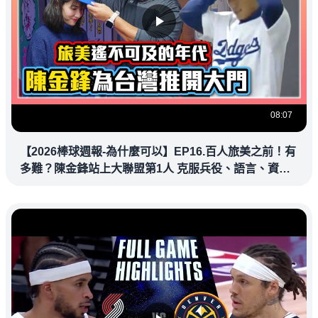
08:07
【2026棒球週報-為什麼可以】EP16.百人旅美之前！有
多難？陳金鋒站上大聯盟第1人 克服兵役、語言、資訊
落差，推開旅美大門改寫台灣棒壇