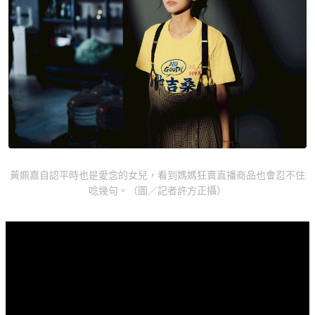
黃姵嘉自認平時也是愛念的女兒，看到媽媽狂賣直播商品也會忍不住
唸幾句。（圖／記者許方正攝）