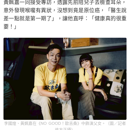
黃姵嘉一同接受專訪，透露先前陪兒子去檢查耳朵，
意外發現喉嚨有異狀，沒想到竟是原位癌，「醫生說
差一點就是第一期了」，讓他直呼：「健康真的很重
要！」
李國煌、黃姵嘉在《NO GOOD！歐吉桑》中飾演父女。（圖／記者
許方正攝）