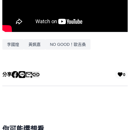
李國煌
黃姵嘉
NO GOOD！歐吉桑
分享
0
你可能還想看