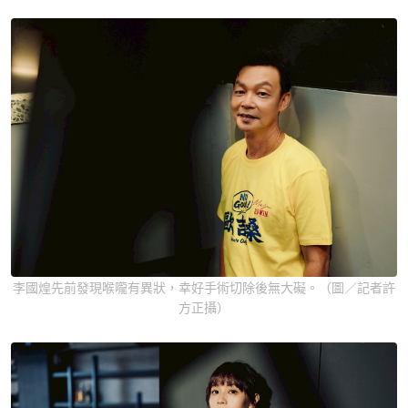
李國煌先前發現喉嚨有異狀，幸好手術切除後無大礙。（圖／記者許
方正攝）