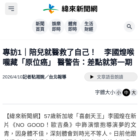
新聞
娛樂
體育
生活
首頁
即時
即時
財經
專訪1｜陪兒就醫救了自己！ 李國煌喉
嚨藏「原位癌」 醫警告：差點就第一期
2026/4/10
記者粘湘婉／台北報導
文章語音朗讀
字體大小
小
中
大
【緯來新聞網】57歲新加坡「喜劇天王」李國煌在新
片《NO GOOD！歐吉桑》中飾演懷抱導演夢的文
青，因身體不佳，深刻體會到時光不等人。日前他跟