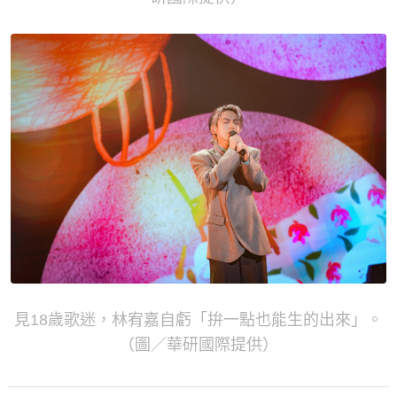
見18歲歌迷，林宥嘉自虧「拚一點也能生的出來」。
（圖／華研國際提供）