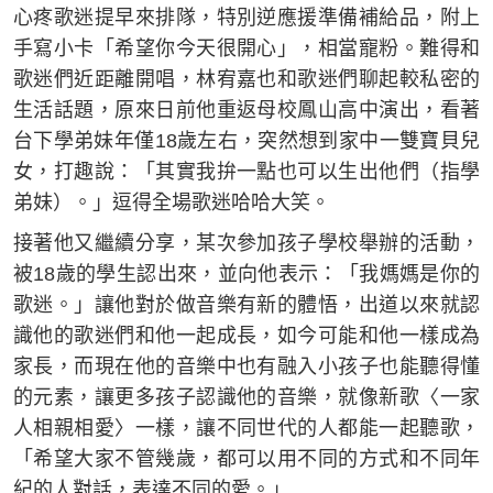
心疼歌迷提早來排隊，特別逆應援準備補給品，附上
手寫小卡「希望你今天很開心」，相當寵粉。難得和
歌迷們近距離開唱，林宥嘉也和歌迷們聊起較私密的
生活話題，原來日前他重返母校鳳山高中演出，看著
台下學弟妹年僅18歲左右，突然想到家中一雙寶貝兒
女，打趣說：「其實我拚一點也可以生出他們（指學
弟妹）。」逗得全場歌迷哈哈大笑。
接著他又繼續分享，某次參加孩子學校舉辦的活動，
被18歲的學生認出來，並向他表示：「我媽媽是你的
歌迷。」讓他對於做音樂有新的體悟，出道以來就認
識他的歌迷們和他一起成長，如今可能和他一樣成為
家長，而現在他的音樂中也有融入小孩子也能聽得懂
的元素，讓更多孩子認識他的音樂，就像新歌〈一家
人相親相愛〉一樣，讓不同世代的人都能一起聽歌，
「希望大家不管幾歲，都可以用不同的方式和不同年
紀的人對話，表達不同的愛。」