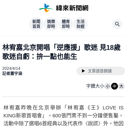
新聞
娛樂
體育
生活
首頁
即時
即時
財經
林宥嘉北京開唱「逆應援」歌迷 見18歲
歌迷自虧：拚一點也能生
2024/4/14
文章語音朗讀
記者蕭宇涵
字體大小
小
中
大
林宥嘉昨晚在北京舉辦「林宥嘉《王》LOVE IS
KING新歌首唱會」，600張門票不到一分鐘便售鑿，
活動中除了選唱6首經典以及代表作〈說謊〉外，他因