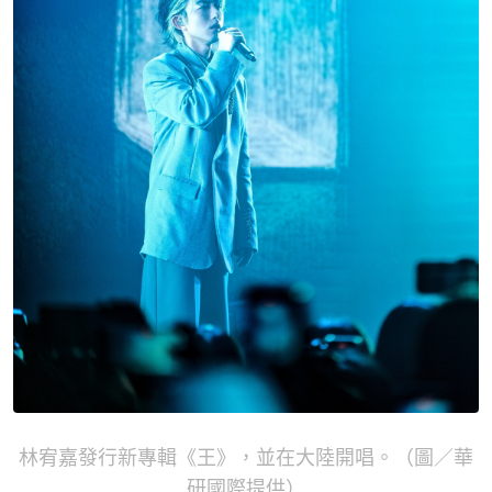
林宥嘉發行新專輯《王》，並在大陸開唱。（圖／華
研國際提供）