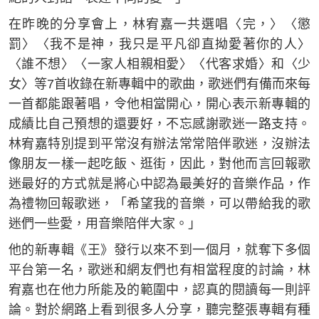
在昨晚的分享會上，林宥嘉一共選唱〈完，〉〈懲
罰〉〈我不是神，我只是平凡卻直拗愛著你的人〉
〈誰不想〉〈一家人相親相愛〉〈代客求婚〉和〈少
女〉等7首收錄在新專輯中的歌曲，歌迷們有備而來每
一首都能跟著唱，令他相當開心，開心表示新專輯的
成績比自己預想的還要好，不忘感謝歌迷一路支持。
林宥嘉特別提到平常沒有辦法常常陪伴歌迷，沒辦法
像朋友一樣一起吃飯、逛街，因此，對他而言回報歌
迷最好的方式就是將心中認為最美好的音樂作品，作
為禮物回報歌迷，「希望我的音樂，可以帶給我的歌
迷們一些愛，用音樂陪伴大家。」
他的新專輯《王》發行以來不到一個月，就奪下多個
平台第一名，歌迷和網友們也有相當程度的討論，林
宥嘉也在他力所能及的範圍中，認真的閱讀每一則評
論。對於網路上看到很多人分享，聽完整張專輯有種