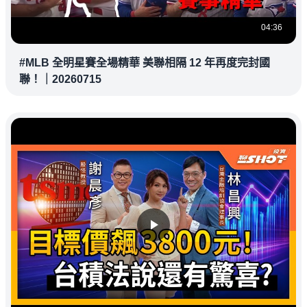
04:36
#MLB 全明星賽全場精華 美聯相隔 12 年再度完封國
聯！｜20260715