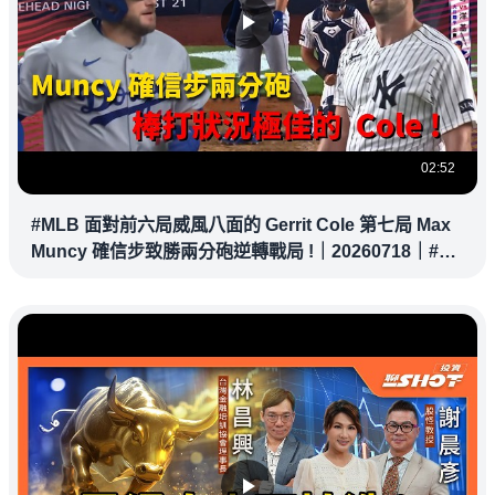
02:52
#MLB 面對前六局威風八面的 Gerrit Cole 第七局 Max
Muncy 確信步致勝兩分砲逆轉戰局 !｜20260718｜#洛
杉磯道奇