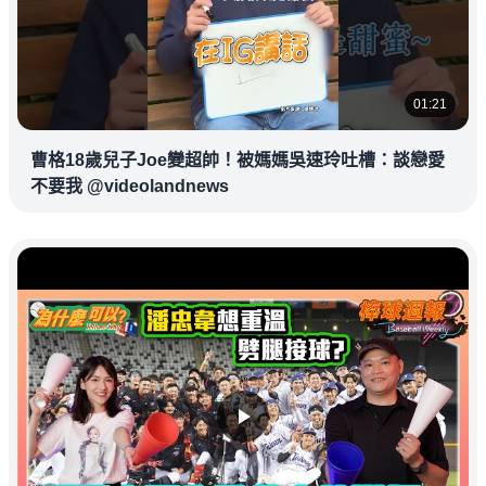
01:21
曹格18歲兒子Joe變超帥！被媽媽吳速玲吐槽：談戀愛
不要我 @videolandnews