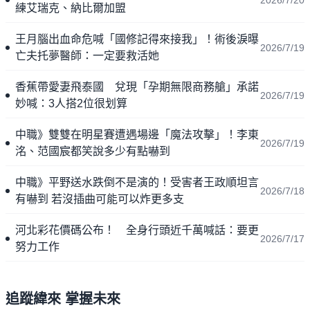
2026/7/20
練艾瑞克、納比爾加盟
王月腦出血命危喊「國修記得來接我」！術後淚曝
2026/7/19
亡夫托夢醫師：一定要救活她
香蕉帶愛妻飛泰國 兌現「孕期無限商務艙」承諾
2026/7/19
妙喊：3人搭2位很划算
中職》雙雙在明星賽遭遇場邊「魔法攻擊」！李東
2026/7/19
洺、范國宸都笑說多少有點嚇到
中職》平野送水跌倒不是演的！受害者王政順坦言
2026/7/18
有嚇到 若沒插曲可能可以炸更多支
河北彩花價碼公布！ 全身行頭近千萬喊話：要更
2026/7/17
努力工作
追蹤緯來 掌握未來