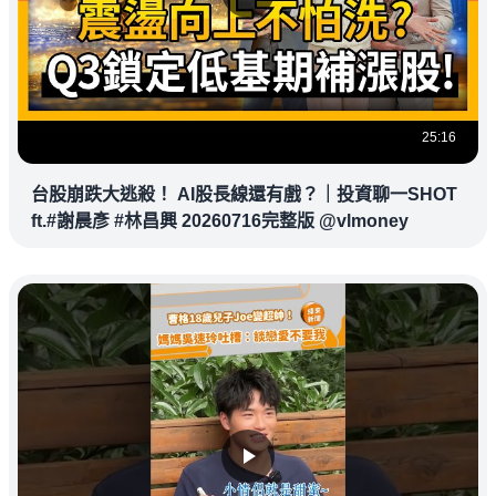
25:16
台股崩跌大逃殺！ AI股長線還有戲？｜投資聊一SHOT
ft.#謝晨彥 #林昌興 20260716完整版 @vlmoney