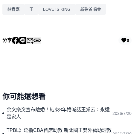
林宥嘉
王
LOVE IS KING
新歌首唱會
分享
0
你可能還想看
余文樂突宣布離婚！結束8年婚喊話王棠云：永遠
2026/7/20
是家人
TPBL》延攬CBA首席助教 新北國王雙外籍助理教