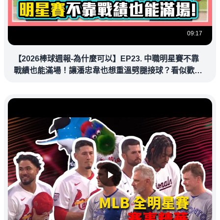
09:17
【2026棒球週報-為什麼可以】EP23. 中職明星賽不靠
戰績也能滿場！讓潘忠韋也想重溫劈腿接球？看似歡樂
教練都暗中觀察