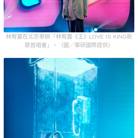
林宥嘉在北京舉辦「林宥嘉《王》LOVE IS KING新
歌首唱會」。（圖／華研國際提供）