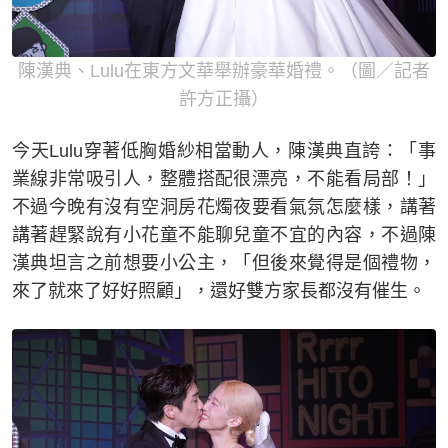
陳漢典、Lulu在東方文華舉辦豪華婚禮。（圖／記者
許方正攝）
今天Lulu穿著低胸婚紗相當動人，陳漢典直誇：「事
業線非常吸引人，整體搭配很漂亮，不能看局部！」
不過今晚有沒有空洞房花燭夜要看氣氛怎麼樣，講著
講著趕緊說有小花童不能聊兒童不宜的內容，不過陳
漢典坦言之前想要小公主，「但後來覺得是個禮物，
來了就來了好好照顧」，還好雙方家長都沒有催生。