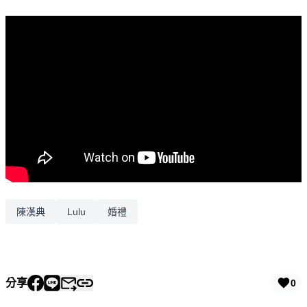
陳漢典
Lulu
婚禮
分享
0