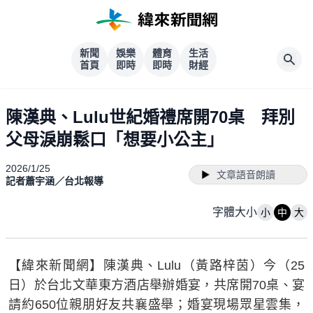
新聞
娛樂
體育
生活
首頁
即時
即時
財經
陳漢典、Lulu世紀婚禮席開70桌 拜別
父母淚崩鬆口「想要小公主」
2026/1/25
文章語音朗讀
記者蕭宇涵／台北報導
字體大小
小
中
大
【緯來新聞網】陳漢典、Lulu（黃路梓茵）今（25
日）於台北文華東方酒店舉辦婚宴，共席開70桌、宴
請約650位親朋好友共襄盛舉；婚宴現場眾星雲集，