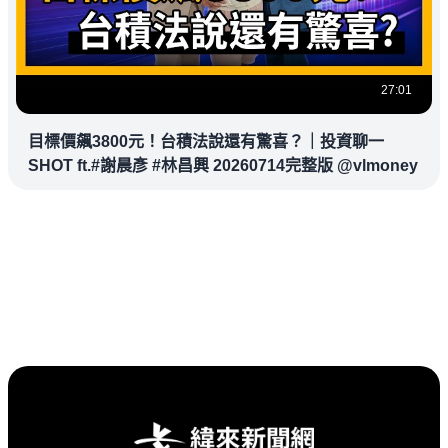
27:01
目標價飆3800元！台積法說還有驚喜？｜投資聊一
SHOT ft.#謝晨彥 #林昌興 20260714完整版 @vlmoney