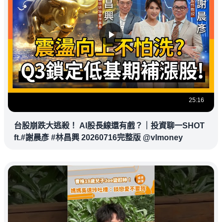
25:16
台股崩跌大逃殺！ AI股長線還有戲？｜投資聊一SHOT
ft.#謝晨彥 #林昌興 20260716完整版 @vlmoney