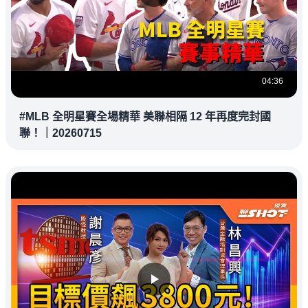
04:36
#MLB 全明星賽全場精華 美聯相隔 12 年再度完封國
聯！｜20260715