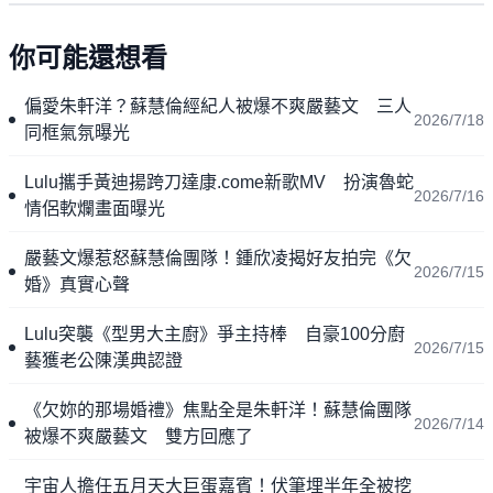
你可能還想看
偏愛朱軒洋？蘇慧倫經紀人被爆不爽嚴藝文 三人
2026/7/18
同框氣氛曝光
Lulu攜手黃迪揚跨刀達康.come新歌MV 扮演魯蛇
2026/7/16
情侶軟爛畫面曝光
嚴藝文爆惹怒蘇慧倫團隊！鍾欣凌揭好友拍完《欠
2026/7/15
婚》真實心聲
Lulu突襲《型男大主廚》爭主持棒 自豪100分廚
2026/7/15
藝獲老公陳漢典認證
《欠妳的那場婚禮》焦點全是朱軒洋！蘇慧倫團隊
2026/7/14
被爆不爽嚴藝文 雙方回應了
宇宙人擔任五月天大巨蛋嘉賓！伏筆埋半年全被挖