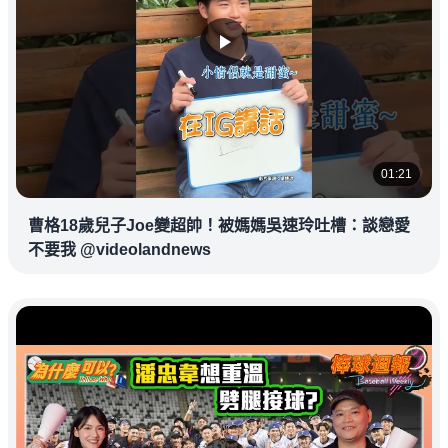
01:21
曹格18歲兒子Joe變超帥！被媽媽吳速玲吐槽：談戀愛
不要我 @videolandnews