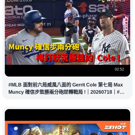
02:52
#MLB 面對前六局威風八面的 Gerrit Cole 第七局 Max
Muncy 確信步致勝兩分砲逆轉戰局 !｜20260718｜#洛
杉磯道奇