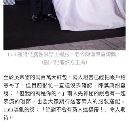
Lulu難得低胸性感穿上禮服，老公陳漢典直誇獎。
（圖／記者許方正攝）
至於吳宗憲的兩百萬大紅包，兩人坦言已經把帳戶給
憲哥了，但目前很忙一直還沒去確認，陳漢典甜蜜
說：「但我的就是你的。」兩人先神秘的說會有一起
表演的環節，也要大家期待送客兩人的服裝搭配，
Lulu驕傲的說：「絕對不會有新人這樣搭！」令人期
待。