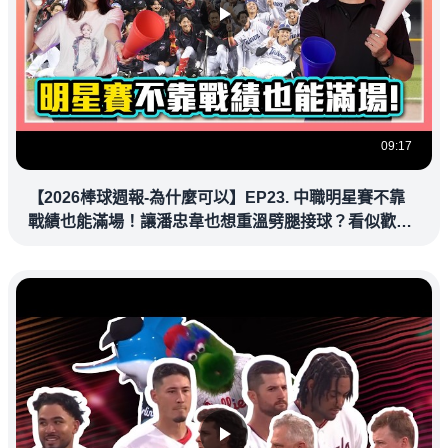
09:17
【2026棒球週報-為什麼可以】EP23. 中職明星賽不靠
戰績也能滿場！讓潘忠韋也想重溫劈腿接球？看似歡樂
教練都暗中觀察