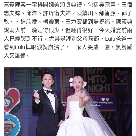
嘉賓陣容一字排開媲美頒獎典禮，包括吳宗憲、王偉
忠夫婦、邱澤、許瑋甯夫婦、陳鎮川、邰智源、郭子
乾、、鍾欣凌、柯震東、王力宏都到場祝福。陳漢典
說兩人前一晚睡得很少，但睡得很好，今天婚宴前兩
人已經哭到不行，尤其是拜別父母環節，Lulu爸爸一
看到Lulu掉眼淚就崩潰了，一家人哭成一團，氣氛感
人又溫馨。