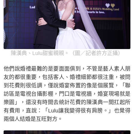
陳漢典、Lulu甜蜜親親。（圖／記者許方正攝）
他們說婚禮最難的是要面面俱到，不管是藝人素人朋
友的都很重要，包括客人、婚禮細節都很注重，被問
到花費則很低調，僅說婚宴佈置的像是個展覽，「聯
訪區是電視台攝影棚，門口是電視牆，婚宴現場就是
樂園」，還沒有時間去統計花費的陳漢典一間扛起所
有費用，直說：「Lulu讓我變得很有肩膀。」也覺得
兩個人結婚是互旺對方。