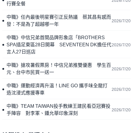
2026/7/20
行賽全餐
中職》任內最後明星賽引正反熱議 蔡其昌有感而
2026/7/20
發：不是為了超越哪一年
中職》中信兄弟首間品牌形象店「BROTHERS
SPA插足東區28日開幕 SEVENTEEN DK擔任代
2026/7/20
言人27日巡店
中職》搶攻暑假票房！中信兄弟推雙優惠 學生百
2026/7/20
元、台中市民買一送一
中職》運動經濟再升溫！LINE GO 攜手味全龍打
2026/7/20
造沈浸式應援專車
中職》TEAM TAIWAN投手教練王建民看亞冠賽投
2026/7/20
手陣容 對李軍、鍾允華印象深刻