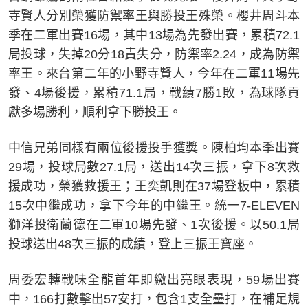
寺賢人分別榮獲防禦率王與勝投王殊榮。櫻井周斗本
季在二軍出賽16場，其中13場為先發出賽，累積72.1
局投球，失掉20分18責失分，防禦率2.24，成為防禦
率王。來台第二年的小野寺賢人，今年在二軍11場先
發、4場後援，累積71.1局，戰績7勝1敗，為球隊貢
獻多場勝利，順利拿下勝投王。
中信兄弟同樣有兩位後援投手獲獎。陳柏均本季出賽
29場，投球局數27.1局，送出14次三振，拿下8次救
援成功，榮獲救援王；王奕凱則在37場登板中，累積
15次中繼成功，拿下今年的中繼王。統一7-ELEVEN
獅洋投衛蘭德在二軍10場先發、1次後援。以50.1局
投球送出48次三振的成績，登上三振王寶座。
周委宏轉戰味全龍首年即繳出亮眼表現，59場出賽
中，166打數擊出57安打，包含1支全壘打，在補足規