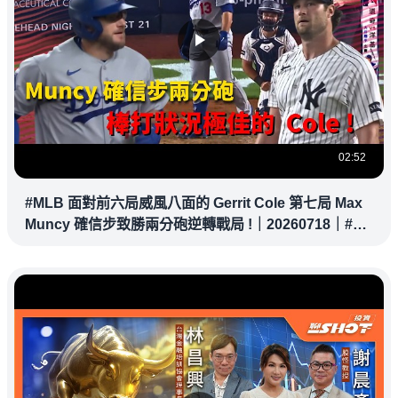
02:52
#MLB 面對前六局威風八面的 Gerrit Cole 第七局 Max
Muncy 確信步致勝兩分砲逆轉戰局 !｜20260718｜#洛
杉磯道奇