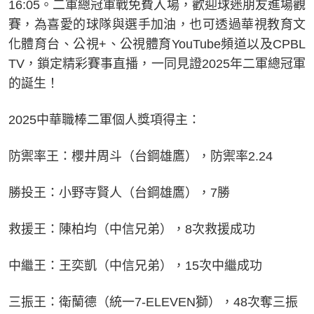
16:05。二軍總冠軍戰免費入場，歡迎球迷朋友進場觀
賽，為喜愛的球隊與選手加油，也可透過華視教育文
化體育台、公視+、公視體育YouTube頻道以及CPBL
TV，鎖定精彩賽事直播，一同見證2025年二軍總冠軍
的誕生！
2025中華職棒二軍個人獎項得主：
防禦率王：櫻井周斗（台鋼雄鷹），防禦率2.24
勝投王：小野寺賢人（台鋼雄鷹），7勝
救援王：陳柏均（中信兄弟），8次救援成功
中繼王：王奕凱（中信兄弟），15次中繼成功
三振王：衛蘭德（統一7-ELEVEN獅），48次奪三振