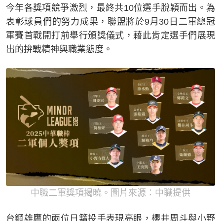
今年各獎項競爭激烈，最終共10位選手脫穎而出。為
表彰球員們的努力成果，聯盟將於9月30日二軍總冠
軍賽首戰開打前舉行頒獎儀式，藉此肯定選手們展現
出的拚戰精神與職業態度。
中職二軍獎項揭曉。圖片來源：中職提供
台鋼雄鷹的兩位日籍投手表現亮眼，櫻井周斗與小野