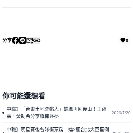
分享
0
你可能還想看
中職》「台東土地會黏人」雄鷹再回後山！王躍
2026/7/20
霖、黃劼希分享職棒逐夢
中職》明星賽後各隊衝票房 連2週台北大巨蛋例