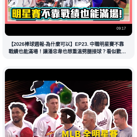
09:17
【2026棒球週報-為什麼可以】EP23. 中職明星賽不靠
戰績也能滿場！讓潘忠韋也想重溫劈腿接球？看似歡樂
教練都暗中觀察