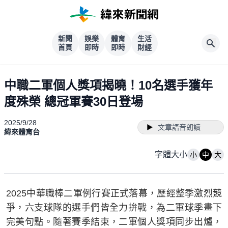
新聞
娛樂
體育
生活
首頁
即時
即時
財經
中職二軍個人獎項揭曉！10名選手獲年
度殊榮 總冠軍賽30日登場
2025/9/28
文章語音朗讀
緯來體育台
字體大小
小
中
大
2025中華職棒二軍例行賽正式落幕，歷經整季激烈競
爭，六支球隊的選手們皆全力拚戰，為二軍球季畫下
完美句點。隨著賽季結束，二軍個人獎項同步出爐，