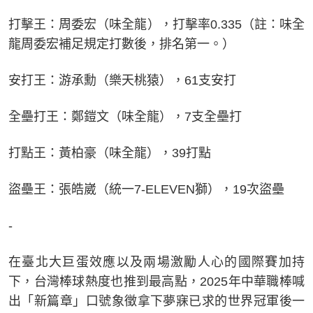
打擊王：周委宏（味全龍），打擊率0.335（註：味全
龍周委宏補足規定打數後，排名第一。）
安打王：游承勳（樂天桃猿），61支安打
全壘打王：鄭鎧文（味全龍），7支全壘打
打點王：黃柏豪（味全龍），39打點
盜壘王：張皓崴（統一7-ELEVEN獅），19次盜壘
-
在臺北大巨蛋效應以及兩場激勵人心的國際賽加持
下，台灣棒球熱度也推到最高點，2025年中華職棒喊
出「新篇章」口號象徵拿下夢寐已求的世界冠軍後一