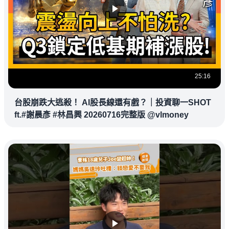
25:16
台股崩跌大逃殺！ AI股長線還有戲？｜投資聊一SHOT
ft.#謝晨彥 #林昌興 20260716完整版 @vlmoney