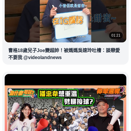
01:21
曹格18歲兒子Joe變超帥！被媽媽吳速玲吐槽：談戀愛
不要我 @videolandnews