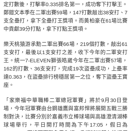
定打數後，打擊率0.335排名第一，成功奪下打擊王。
鄭鎧文本季在二軍出賽59場，147打數敲出38安打、7
支全壘打，拿下全壘打王獎項。而黃柏豪在61場比賽
中貢獻39分打點，拿下打點王獎項。
樂天桃猿游承勳二軍出賽66場，219個打數，敲出61
支安打，最後以1支安打之差，收下今年的二軍安打
王。統一7-ELEVEN獅張皓崴今年在二軍出賽57場，
162的打數、36支安打，完成19次盜壘成功，上壘率
達0.363，在盜壘排行榜穩居第一之位，奪下盜壘王寶
座。
「家樂福中華職棒二軍總冠軍賽」將於9月30日登
場，今年冠軍賽由台鋼雄鷹與富邦悍將展開五戰三勝
制對決，比賽分別於嘉義市立棒球場與高雄澄清湖棒
球場舉行，平日開打時間為下午17:05，假日為