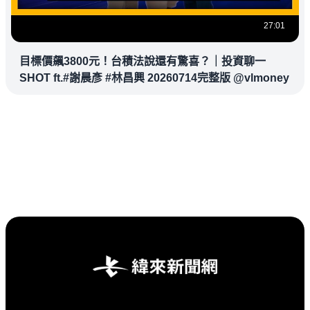
27:01
目標價飆3800元！台積法說還有驚喜？｜投資聊一
SHOT ft.#謝晨彥 #林昌興 20260714完整版 @vlmoney