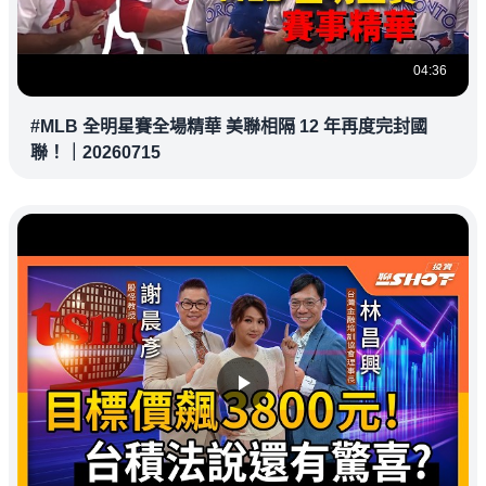
04:36
#MLB 全明星賽全場精華 美聯相隔 12 年再度完封國
聯！｜20260715