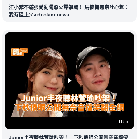
汪小菲不滿張蘭亂曬照火爆飆罵！ 馬筱梅無奈吐心聲：
我有阻止@videolandnews
11:55
Junior半夜聽林萱瑜吵架！ 下秒傻眼公開無奈音檔笑