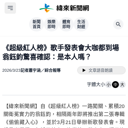
新聞
娛樂
體育
生活
首頁
即時
即時
財經
《超級紅人榜》歌手發表會大咖都到場
翁鈺鈞驚喜確認：是本人嗎？
2026/3/23
記者蕭宇涵／綜合報導
文章語音朗讀
字體大小
小
中
大
【緯來新聞網】自《超級紅人榜》一路闖關、累積20
關衛冕實力的翁鈺鈞，相隔兩年即將推出第二張專輯
《偷偷藏入心》，並於3月21日舉辦新歌發表會。現