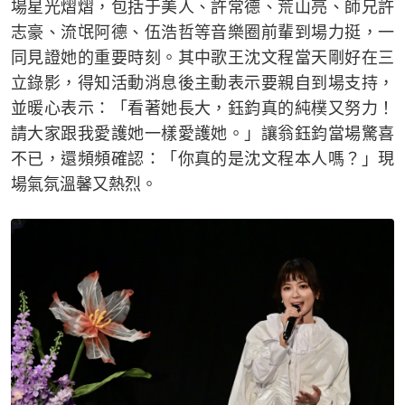
場星光熠熠，包括于美人、許常德、荒山亮、師兄許
志豪、流氓阿德、伍浩哲等音樂圈前輩到場力挺，一
同見證她的重要時刻。其中歌王沈文程當天剛好在三
立錄影，得知活動消息後主動表示要親自到場支持，
並暖心表示：「看著她長大，鈺鈞真的純樸又努力！
請大家跟我愛護她一樣愛護她。」讓翁鈺鈞當場驚喜
不已，還頻頻確認：「你真的是沈文程本人嗎？」現
場氣氛溫馨又熱烈。