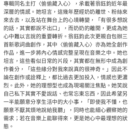
專輯同名主打〈偷偷藏入心〉，承載著翁鈺鈞近年最
深層的情感。她坦言，這幾年歷經奶奶離世、粉絲來
來去去，以及站在舞台上的心境轉變，「有很多想說
的話，其實都說不出口」，而奶奶的離開，更成為她
心中難以言說的重要轉折。翁鈺鈞此次更親自包辦三
首新歌詞曲創作，其中〈偷偷藏入心〉亦為她全創作
作品，進一步將內心情感完整呈現在音樂之中。她也
坦言，這些看似日常的片段，其實都在無形中成為創
作養分，「這些緣分對我來說真的很神奇。」因此不
論在創作或詮釋上，都比過去更加投入，情感也更濃
烈。此外，她的理想型也成為現場關注焦點。她笑說
自己私下其實不愛說話、也常忘東忘西，因此希望另
一半能願意分享生活中的大小事，「即使我不懂，也
願意不厭其煩地說給我聽」，同時也能細心觀察她的
需求；若在音樂上能聊得來，更是她心中最理想的狀
態。