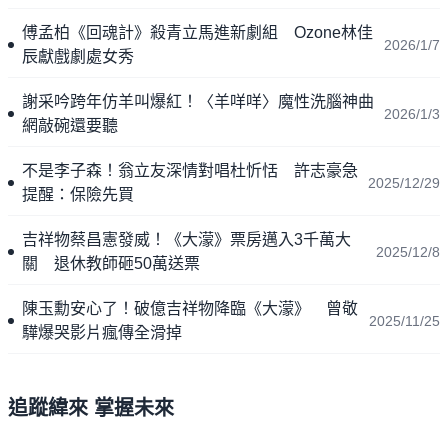
傅孟柏《回魂計》殺青立馬進新劇組 Ozone林佳
2026/1/7
辰獻戲劇處女秀
謝采吟跨年仿羊叫爆紅！〈羊咩咩〉魔性洗腦神曲
2026/1/3
網敲碗還要聽
不是李子森！翁立友深情對唱杜忻恬 許志豪急
2025/12/29
提醒：保險先買
吉祥物蔡昌憲發威！《大濛》票房邁入3千萬大
2025/12/8
關 退休教師砸50萬送票
陳玉勳安心了！破億吉祥物降臨《大濛》 曾敬
2025/11/25
驊爆哭影片瘋傳全滑掉
追蹤緯來 掌握未來