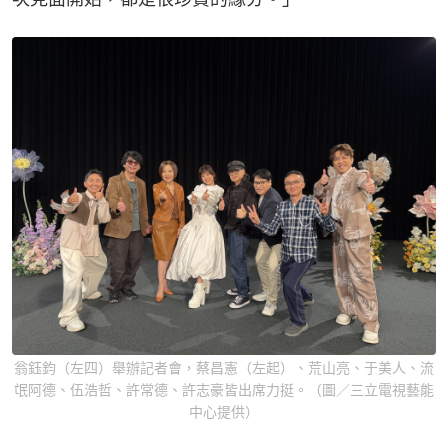
翁鈺鈞（左四）舉辦記者會，蔡昌憲（左起）、荒山亮、于美人、流
氓阿德、伍浩哲、許常德、許志豪皆出席力挺。（圖／三立電視藝能
中心提供）