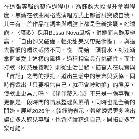
在這張專輯的製作過程中，翁鈺鈞大幅提升參與程
度，無論在歌曲風格或演唱方式上都嘗試突破自我，
其中有三首作品在詞曲與唱腔上都是全新挑戰。她透
露，〈寫歌〉採用Bossa Nova風格，對她而言難度極
高，「自由卻又嚴謹，輕柔甜美又帶點慵懶」，與過
去習慣的唱法截然不同，從一開始一頭霧水，到逐漸
掌握並愛上這樣的風格，過程相當具有挑戰性。而主
打歌〈既然是按呢〉則從生活出發，描寫人在現實與
「實話」之間的掙扎，道出生活中的無奈與妥協，同
時傳遞出「只要相信自己，就不會被動搖」的態度，
使歌曲更具共鳴。《偷偷藏入心》不只是一張專輯，
更像是一段時間的情感整理與累積，同時也是全新的
開始。展望2026年，翁鈺鈞表示，希望透過更多演出
讓更多人聽見專輯，也會持續精進自己，開拓更多音
樂可能。