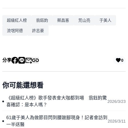
超級紅人榜
翁鈺鈞
蔡昌憲
荒山亮
于美人
流氓阿德
許志豪
分享
0
你可能還想看
《超級紅人榜》歌手發表會大咖都到場 翁鈺鈞驚
2026/3/23
喜確認：是本人嗎？
61歲于美人為做節目閃到腰跛腳現身！記者會訪到
2026/3/11
一半送醫