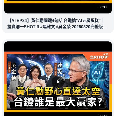
00:30
【AI EP24】黃仁勳關鍵4句話 台鏈搶"AI五層蛋糕"｜
投資聊一SHOT ft.#連乾文 #吳金榮 20260320完整版
@vlmoney
00:30