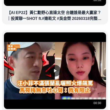
【AI EP22】黃仁勳野心直達太空 台鏈誰是最大贏家？
｜投資聊一SHOT ft.#連乾文 #吳金榮 20260318完整版
@vlmoney
00:30