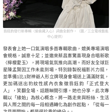
翁鈺鈞發行新專輯〈偷偷藏入心〉詞曲全創作。（圖／三立電視藝能
中心提供）
發表會上她一口氣演唱多首專輯歌曲，媲美專場演唱
會規格，誠意十足；並邀來蔡昌憲驚喜現身合唱新歌
〈檸檬愛玉〉，將現場氣氛推向高潮。而好友全球巨
星陳孟賢因工作未能到場，特別錄製祝福影片力挺，
並準備1比1財神爺人形立牌現身會場送上滿滿財氣，
更加碼送出豹紋性感內衣象徵翁鈺鈞「正式登大
人」，笑翻全場、話題瞬間引爆。她也分享，此次專
輯以「緣始」為核心概念，將一路走來與粉絲、生活
與人際之間的每一段相遇轉化為創作起點，「從每一
次見面開始，都是很珍貴的緣分。」