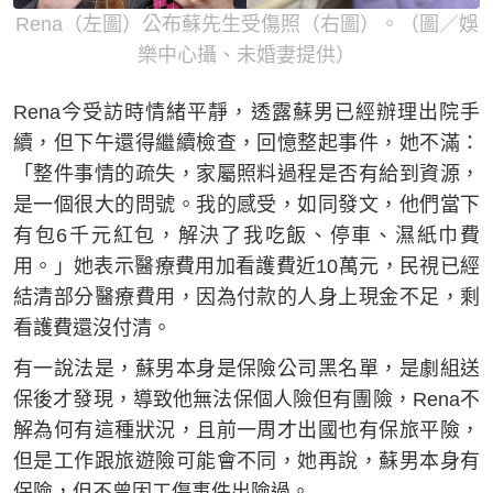
Rena（左圖）公布蘇先生受傷照（右圖）。（圖／娛
樂中心攝、未婚妻提供）
Rena今受訪時情緒平靜，透露蘇男已經辦理出院手
續，但下午還得繼續檢查，回憶整起事件，她不滿：
「整件事情的疏失，家屬照料過程是否有給到資源，
是一個很大的問號。我的感受，如同發文，他們當下
有包6千元紅包，解決了我吃飯、停車、濕紙巾費
用。」她表示醫療費用加看護費近10萬元，民視已經
結清部分醫療費用，因為付款的人身上現金不足，剩
看護費還沒付清。
有一說法是，蘇男本身是保險公司黑名單，是劇組送
保後才發現，導致他無法保個人險但有團險，Rena不
解為何有這種狀況，且前一周才出國也有保旅平險，
但是工作跟旅遊險可能會不同，她再說，蘇男本身有
保險，但不曾因工傷事件出險過。