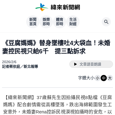
新聞
娛樂
體育
生活
首頁
即時
即時
財經
《豆腐媽媽》替身墜樓吐4大袋血！未婚
妻控民視只給6千 提三點訴求
2026/2/6
文章語音朗讀
記者蔡依庭／新北報導
字體大小
小
中
大
【緯來新聞網】37歲蘇先生因拍攝民視8點檔《豆腐
媽媽》配合劇情需從高樓墜落，跌出海綿範圍發生工
安意外，未婚妻Rena控訴民視漠視拍攝時的安危，以