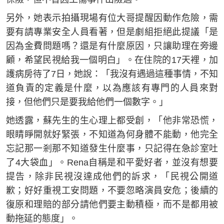
另外，她表示拍攝現場有位大哥提醒因動作危險，需
要有請專業安全人員看著，但是劇組拒絕此提議「是
因為金費問題嗎？還是有什麼原因，只讓助理在旁邊
顧，希望民視給我一個明白」。在住院的17天裡，加
護病房待了7日，她說：「我沒有遇過這種事情，不知
道負責的定義是什麼，以為應該有專門的人員來對
接，但他們只是要我給他們一個數字。」
她透露，蘇先生的生心理上都受創，「他非常恐慌，
眼睛睜開就好緊張，不知道為何身體不能動，他完全
忘記那一剎那不知道發生什麼事，只記得在急診室吐
了4大袋血」。Rena自稱是和平愛好者，並沒有想要
提告，除非民視沒達成他們的訴求，「民視公開道
歉；好好重視工安問題，不要忽略演員安危；後續的
復原和理賠的部分請他們要主動積極，而不是都用被
動拖延的態度」。