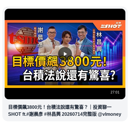
27:01
目標價飆3800元！台積法說還有驚喜？｜投資聊一
SHOT ft.#謝晨彥 #林昌興 20260714完整版 @vlmoney