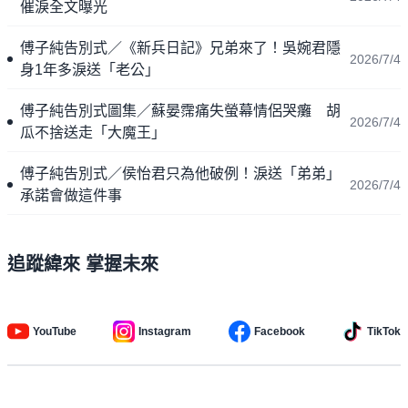
催淚全文曝光
傅子純告別式／《新兵日記》兄弟來了！吳婉君隱
2026/7/4
身1年多淚送「老公」
傅子純告別式圖集／蘇晏霈痛失螢幕情侶哭癱 胡
2026/7/4
瓜不捨送走「大魔王」
傅子純告別式／侯怡君只為他破例！淚送「弟弟」
2026/7/4
承諾會做這件事
追蹤緯來 掌握未來
YouTube
Instagram
Facebook
TikTok