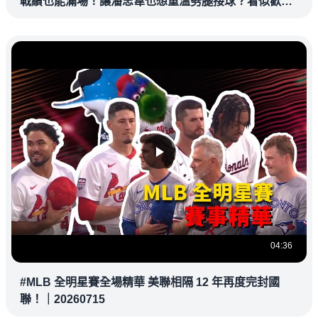
戰績也能滿場！讓潘忠韋也想重溫劈腿接球？看似歡樂
教練都暗中觀察
04:36
#MLB 全明星賽全場精華 美聯相隔 12 年再度完封國
聯！｜20260715