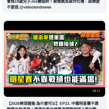
曹格18歲兒子Joe變超帥！被媽媽吳速玲吐槽：談戀愛
不要我 @videolandnews
09:17
【2026棒球週報-為什麼可以】EP23. 中職明星賽不靠