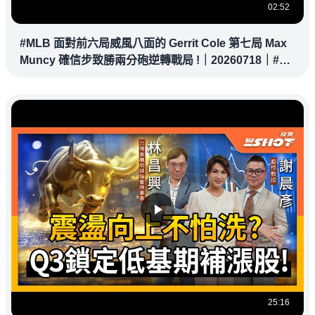
02:52
#MLB 面對前六局威風八面的 Gerrit Cole 第七局 Max
Muncy 確信步致勝兩分砲逆轉戰局 !｜20260718｜#洛
杉磯道奇
25:16