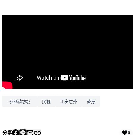
《豆腐媽媽》
民視
工安意外
替身
分享
0