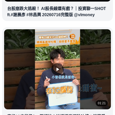
台股崩跌大逃殺！ AI股長線還有戲？｜投資聊一SHOT
ft.#謝晨彥 #林昌興 20260716完整版 @vlmoney
01:21