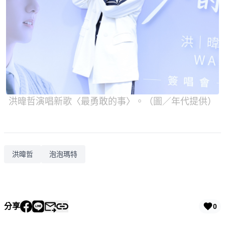
洪暐哲演唱新歌〈最勇敢的事〉。（圖／年代提供）
洪暐哲
泡泡瑪特
分享
0