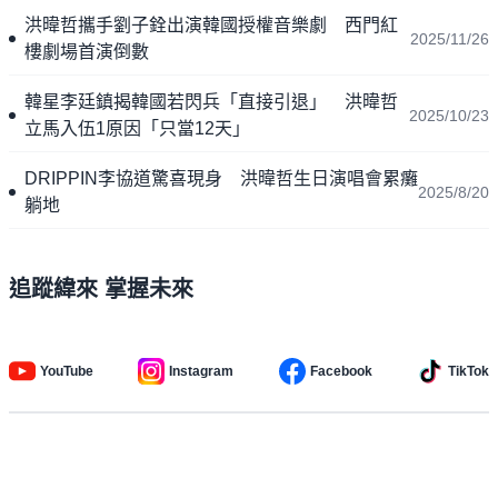
洪暐哲攜手劉子銓出演韓國授權音樂劇 西門紅
2025/11/26
樓劇場首演倒數
韓星李廷鎮揭韓國若閃兵「直接引退」 洪暐哲
2025/10/23
立馬入伍1原因「只當12天」
DRIPPIN李協道驚喜現身 洪暐哲生日演唱會累癱
2025/8/20
躺地
追蹤緯來 掌握未來
YouTube
Instagram
Facebook
TikTok