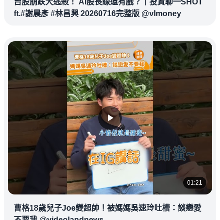
台股崩跌大逃殺！ AI股長線還有戲？｜投資聊一SHOT
ft.#謝晨彥 #林昌興 20260716完整版 @vlmoney
01:21
曹格18歲兒子Joe變超帥！被媽媽吳速玲吐槽：談戀愛
不要我 @videolandnews