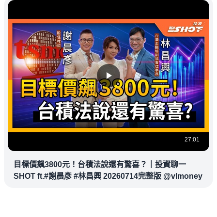
27:01
目標價飆3800元！台積法說還有驚喜？｜投資聊一
SHOT ft.#謝晨彥 #林昌興 20260714完整版 @vlmoney