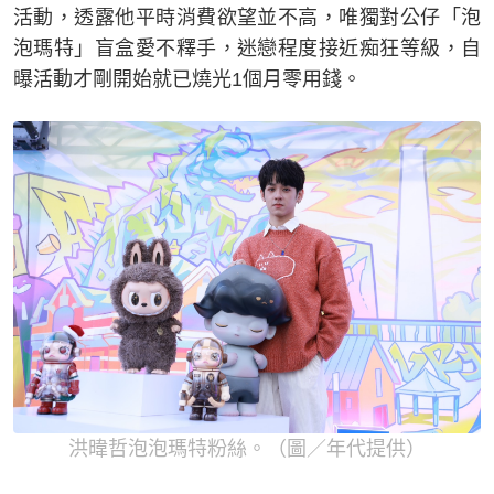
活動，透露他平時消費欲望並不高，唯獨對公仔「泡
泡瑪特」盲盒愛不釋手，迷戀程度接近痴狂等級，自
曝活動才剛開始就已燒光1個月零用錢。
洪暐哲泡泡瑪特粉絲。（圖／年代提供）