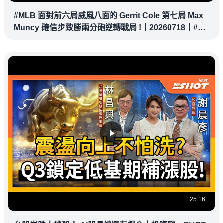
#MLB 面對前六局威風八面的 Gerrit Cole 第七局 Max
Muncy 確信步致勝兩分砲逆轉戰局 !｜20260718｜#洛
杉磯道奇
25:16