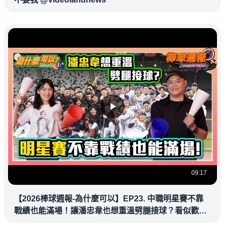
09:17
【2026棒球週報-為什麼可以】EP23. 中職明星賽不靠
戰績也能滿場！讓潘忠韋也想重溫劈腿接球？看似歡樂
教練都暗中觀察