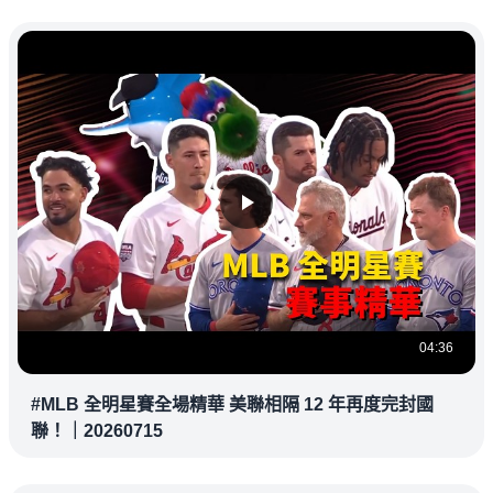
04:36
#MLB 全明星賽全場精華 美聯相隔 12 年再度完封國
聯！｜20260715