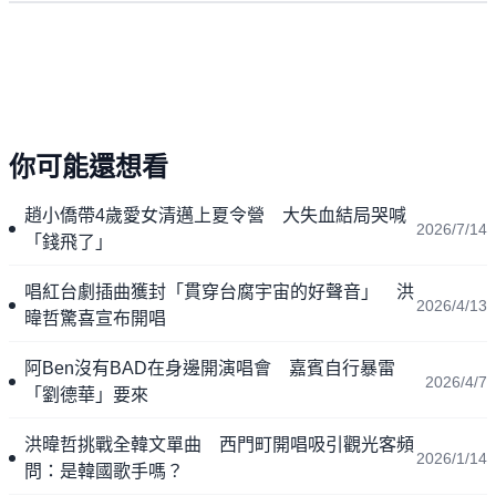
你可能還想看
趙小僑帶4歲愛女清邁上夏令營 大失血結局哭喊
2026/7/14
「錢飛了」
唱紅台劇插曲獲封「貫穿台腐宇宙的好聲音」 洪
2026/4/13
暐哲驚喜宣布開唱
阿Ben沒有BAD在身邊開演唱會 嘉賓自行暴雷
2026/4/7
「劉德華」要來
洪暐哲挑戰全韓文單曲 西門町開唱吸引觀光客頻
2026/1/14
問：是韓國歌手嗎？