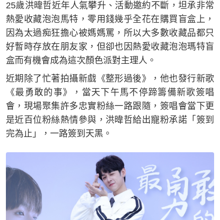
25歲洪暐哲近年人氣攀升、活動邀約不斷，坦承非常
熱愛收藏泡泡馬特，零用錢幾乎全花在購買盲盒上，
因為太過痴狂擔心被媽媽罵，所以大多數收藏品都只
好暫時存放在朋友家，但卻也因熱愛收藏泡泡瑪特盲
盒而有機會成為這次顏色派對主理人。
近期除了忙著拍攝新戲《整形過後》，他也發行新歌
《最勇敢的事》，當天下午馬不停蹄籌備新歌簽唱
會，現場聚集許多忠實粉絲一路跟隨，簽唱會當下更
是近百位粉絲熱情參與，洪暐哲給出寵粉承諾「簽到
完為止」，一路簽到天黑。