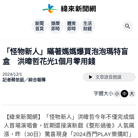
新聞
娛樂
體育
生活
首頁
即時
即時
財經
「怪物新人」瞞著媽媽爆買泡泡瑪特盲
盒 洪暐哲花光1個月零用錢
2024/12/1
文章語音朗讀
記者蔡依庭／綜合報導
字體大小
小
中
大
【緯來新聞網】「怪物新人」洪暐哲今年不僅完成個
人首場演唱會，近期還接演新戲《整形過後》人氣飆
漲，昨（30日）驚喜現身「2024西門PLAY樂購町」