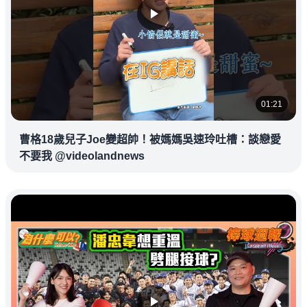
01:21
曹格18歲兒子Joe變超帥！被媽媽吳速玲吐槽：談戀愛
不要我 @videolandnews