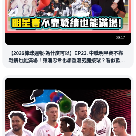
09:17
【2026棒球週報-為什麼可以】EP23. 中職明星賽不靠
戰績也能滿場！讓潘忠韋也想重溫劈腿接球？看似歡樂
教練都暗中觀察