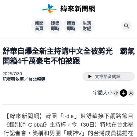
新聞
娛樂
體育
生活
首頁
即時
即時
財經
舒華自爆全新主持講中文全被剪光 霸氣
開箱4千萬豪宅不怕被跟
2025/7/30
文章語音朗讀
記者蔡依庭／台北報導
字體大小
小
中
大
【緯來新聞網】韓團「i-dle」葉舒華接下網路節目
《鑑別師 Global》主持棒，今（30日）特地在台北舉
行記者會，笑稱和男團「威神V」的台灣成員揚揚在