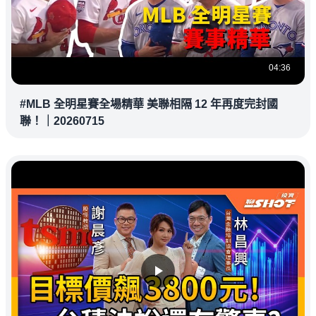
04:36
#MLB 全明星賽全場精華 美聯相隔 12 年再度完封國
聯！｜20260715