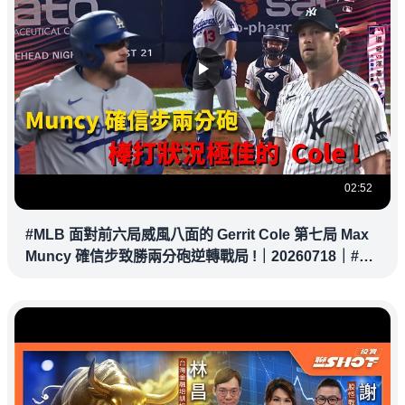
02:52
#MLB 面對前六局威風八面的 Gerrit Cole 第七局 Max
Muncy 確信步致勝兩分砲逆轉戰局 !｜20260718｜#洛
杉磯道奇