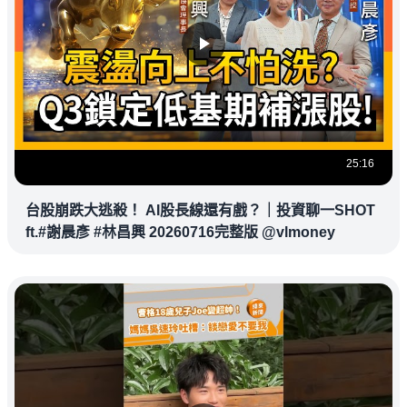
25:16
台股崩跌大逃殺！ AI股長線還有戲？｜投資聊一SHOT
ft.#謝晨彥 #林昌興 20260716完整版 @vlmoney