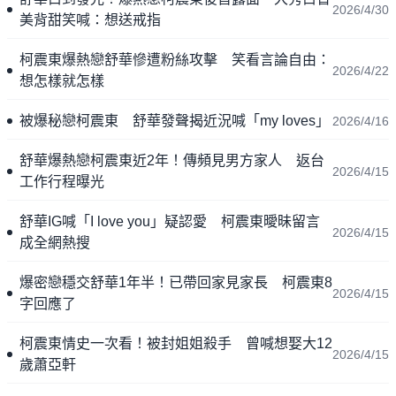
2026/4/30
美背甜笑喊：想送戒指
柯震東爆熱戀舒華慘遭粉絲攻擊 笑看言論自由：
2026/4/22
想怎樣就怎樣
被爆秘戀柯震東 舒華發聲揭近況喊「my loves」
2026/4/16
舒華爆熱戀柯震東近2年！傳頻見男方家人 返台
2026/4/15
工作行程曝光
舒華IG喊「I love you」疑認愛 柯震東曖昧留言
2026/4/15
成全網熱搜
爆密戀穩交舒華1年半！已帶回家見家長 柯震東8
2026/4/15
字回應了
柯震東情史一次看！被封姐姐殺手 曾喊想娶大12
2026/4/15
歲蕭亞軒