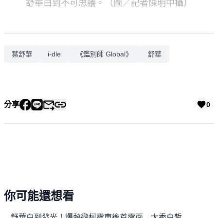
舒華白到不可思議。（圖／記者陳明中攝）
葉舒華
i-dle
《鑑別師 Global》
舒華
分享
0
你可能還想看
舒華白到發光！爆熱戀柯震東後首露面 大秀白皙