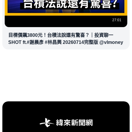
27:01
目標價飆3800元！台積法說還有驚喜？｜投資聊一
SHOT ft.#謝晨彥 #林昌興 20260714完整版 @vlmoney