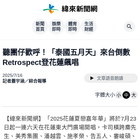
新聞
娛樂
體育
生活
首頁
即時
即時
財經
聽團仔歡呼！「泰國五月天」來台倒數
Retrospect登花蓮飆唱
2025/7/16
文章語音朗讀
記者蕭宇涵／綜合報導
字體大小
小
中
大
【緯來新聞網】「2025花蓮夏戀嘉年華」將於7月23
日起一連六天在花蓮東大門廣場開唱，卡司橫跨麋先
生、美秀集團、潘越雲、施孝榮、告五人、婁峻碩、