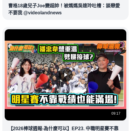
曹格18歲兒子Joe變超帥！被媽媽吳速玲吐槽：談戀愛
不要我 @videolandnews
09:17
【2026棒球週報-為什麼可以】EP23. 中職明星賽不靠