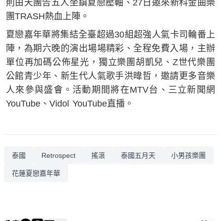
則由天團告五人坐鎮夏戀壓軸、27日邀來新科金曲樂
團TRASH熱血上陣。
夏戀嘉年華將集結全臺超過30組超強人氣卡司輪番上
陣，為期六晚的演出場場精彩、全程免費入場，主辦
單位再加碼公佈星光，獨立樂團胡凱兒、Z世代樂團
公館青少年、新生代人氣歌手洪暐哲，邀請更多音樂
人來參與盛會。活動期間將在MTV台、三立新聞網
YouTube、Vidol YouTube直播。
泰國
Retrospect
搖滾
泰國五月天
小男孩樂團
花蓮夏戀嘉年華