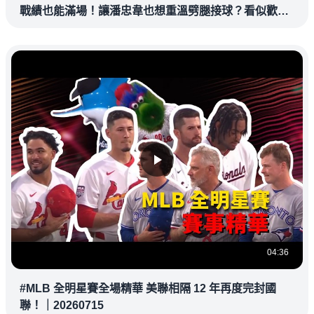
戰績也能滿場！讓潘忠韋也想重溫劈腿接球？看似歡樂
教練都暗中觀察
04:36
#MLB 全明星賽全場精華 美聯相隔 12 年再度完封國
聯！｜20260715