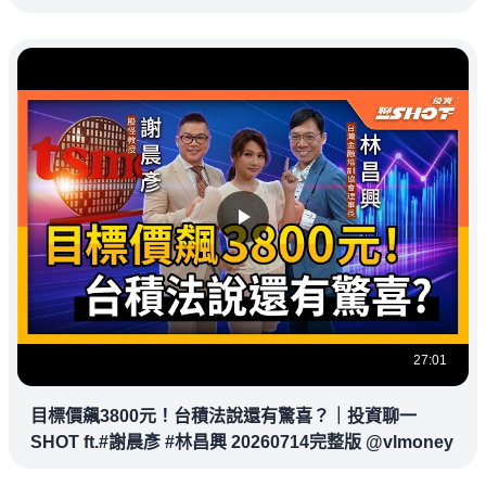
27:01
目標價飆3800元！台積法說還有驚喜？｜投資聊一
SHOT ft.#謝晨彥 #林昌興 20260714完整版 @vlmoney