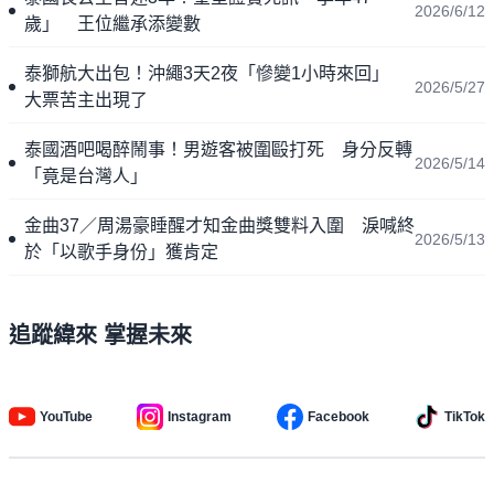
2026/6/12
歲」 王位繼承添變數
泰獅航大出包！沖繩3天2夜「慘變1小時來回」
2026/5/27
大票苦主出現了
泰國酒吧喝醉鬧事！男遊客被圍毆打死 身分反轉
2026/5/14
「竟是台灣人」
金曲37／周湯豪睡醒才知金曲獎雙料入圍 淚喊終
2026/5/13
於「以歌手身份」獲肯定
追蹤緯來 掌握未來
YouTube
Instagram
Facebook
TikTok