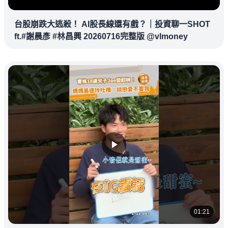
台股崩跌大逃殺！ AI股長線還有戲？｜投資聊一SHOT
ft.#謝晨彥 #林昌興 20260716完整版 @vlmoney
01:21