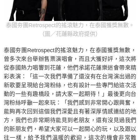
泰國夯團Retrospect的搖滾魅力，在泰國獲獎無數。
（圖／花蓮縣政府提供）
泰國夯團Retrospect的搖滾魅力，在泰國獲獎無數，
曾多次來台舉辦售票演唱會，而且大獲好評，這次將
從泰國熱力唱響到花蓮，他們承諾花蓮樂迷會帶來精
彩表演：「這一次我們準備了還沒有在台灣演出過的
新歌要呈現給台灣粉絲，也有設計一些專門給這次活
動的一些有趣橋段，請大家一起期待！」最後更向台
灣粉絲呼籲一起來玩：「我們感到非常開心跟興奮，
能夠再次回到這個我們深愛且有著深厚情感連結的地
方，我們也非常期待能見到老朋友，還有沒見過我們
的新朋友們，希望大家可以一起開心的玩，以及跟以
往一樣，給予我們溫暖的歡迎，這次的機會非常難