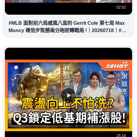
02:52
#MLB 面對前六局威風八面的 Gerrit Cole 第七局 Max
Muncy 確信步致勝兩分砲逆轉戰局 !｜20260718｜#洛
杉磯道奇
25:16