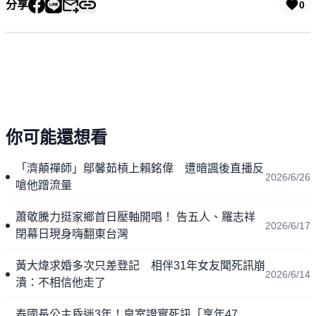
分享
0
你可能還想看
「濟顛禪師」鄔馨茹槓上賴銘偉 遭暗諷後直播反
2026/6/26
嗆他蹭流量
蕭敬騰力挺家鄉首日壓軸開唱！ 告五人、羅志祥
2026/6/17
閉幕日現身嗨翻東台灣
黃大煒求婚多次只差登記 相伴31年女友聞死訊崩
2026/6/14
潰：不相信他走了
泰國長公主昏迷3年！皇室證實死訊「享年47