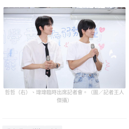
哲哲（右）、瑋瑋臨時出席記者會。（圖／記者王人
傑攝）