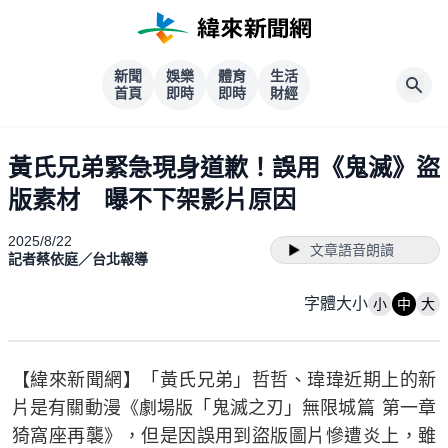
新聞
娛樂
體育
生活
首頁
即時
即時
財經
黃氏兄弟緊急現身道歉！誤用《鬼滅》盜
版素材 曝不下架影片原因
2025/8/22
文章語音朗讀
記者蔡依庭／台北報導
字體大小
小
中
大
【緯來新聞網】「黃氏兄弟」哲哲、瑋瑋近期上的新
片是有關動漫《劇場版「鬼滅之刃」無限城篇 第一章
猗窩座再襲》，但是因誤用到盜版圖片慘遭炎上，雖