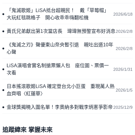
「鬼滅歌姬」LiSA抵台超親民！ 戴「草莓帽」
2026/6/18
大玩紅毯跳格子 開心收乖乖嗨翻松機
黃氏兄弟獻出第1次當店長 瑋瑋無預警宣布好消息
2026/2/8
《鬼滅之刃》聲優東山奈央暫引退 親吐出道10年
2026/2/8
心聲
LiSA演唱會實名制搶票懶人包 座位圖、票價一
2026/1/31
次看
日本搖滾歌姬LiSA 確定登台北小巨蛋 重現萬人熱
2026/1/5
血齊唱〈紅蓮華〉
金球獎揭曉入圍名單！李奧納多對戰李炳憲爭影帝
2025/12/9
追蹤緯來 掌握未來