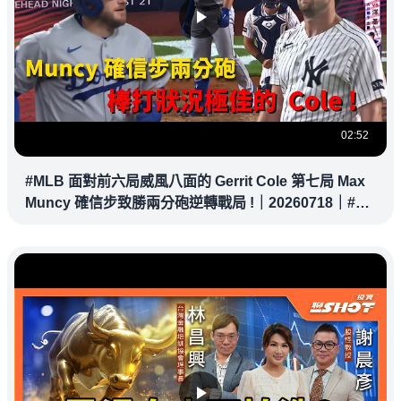
02:52
#MLB 面對前六局威風八面的 Gerrit Cole 第七局 Max
Muncy 確信步致勝兩分砲逆轉戰局 !｜20260718｜#洛
杉磯道奇