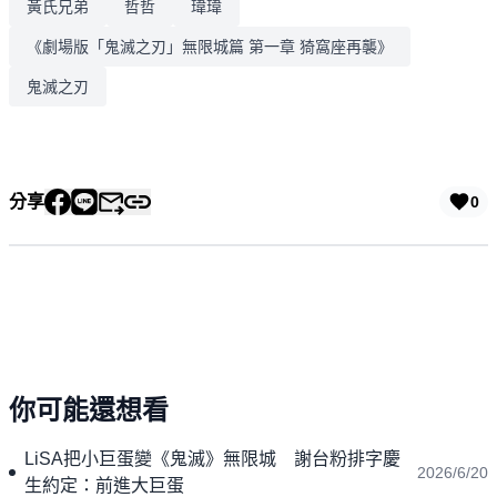
黃氏兄弟
哲哲
瑋瑋
《劇場版「鬼滅之刃」無限城篇 第一章 猗窩座再襲》
鬼滅之刃
分享
0
你可能還想看
LiSA把小巨蛋變《鬼滅》無限城 謝台粉排字慶
2026/6/20
生約定：前進大巨蛋