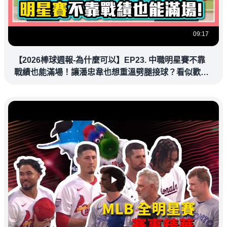
09:17
【2026棒球週報-為什麼可以】EP23. 中職明星賽不靠
戰績也能滿場！讓潘忠韋也想重溫劈腿接球？看似歡樂
教練都暗中觀察