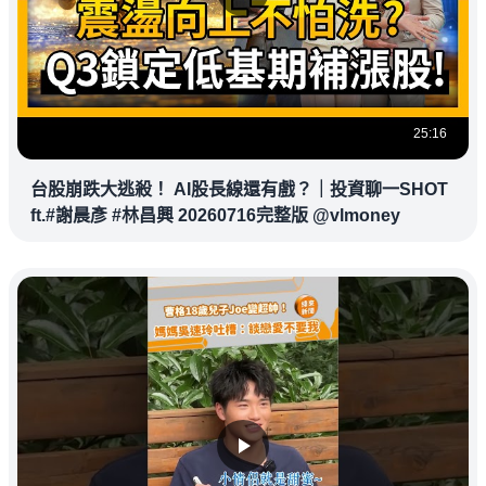
25:16
台股崩跌大逃殺！ AI股長線還有戲？｜投資聊一SHOT
ft.#謝晨彥 #林昌興 20260716完整版 @vlmoney