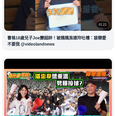
01:21
曹格18歲兒子Joe變超帥！被媽媽吳速玲吐槽：談戀愛
不要我 @videolandnews