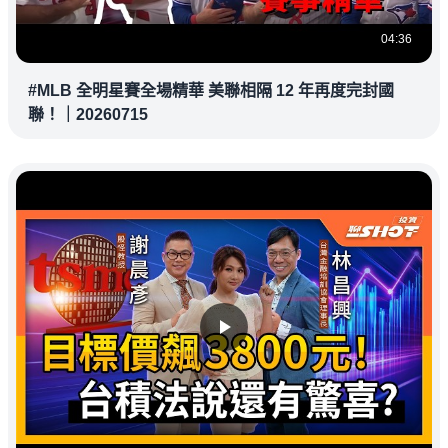
04:36
#MLB 全明星賽全場精華 美聯相隔 12 年再度完封國
聯！｜20260715