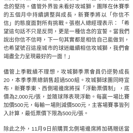
念的堅持。儘管外界皆未看好攻城獅，團隊在休賽季
的五個月中持續調整與成長，新賽季將以「你信不
信」的態度面對所有挑戰。張樹人總經理表示：「希
望這句話不只是反問，更是一種信念的宣誓。當我們
說出你信不信時，下一句其實都是相信自己能做到，
也希望號召這座城市的球迷繼續相信攻城獅，我們會
竭盡全力呈現最好的一面！」
儘管上季戰績不理想，攻城獅季票會員仍逆勢成長
20，本季季票總銷售超過500組。攻城獅球團同時宣
布，新賽季東、西側場邊席將採「浮動票價制」，底
價為2,000元/張，並隨球隊表現浮動。每贏一場比賽
加價500元，每輸一場則減價500元，主客場賽事皆列
入計算，最低票價下限為500元/張。
除此之外，11月9日前購買北側場邊席將加碼贈送當