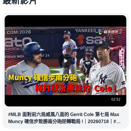
最新影片
02:52
#MLB 面對前六局威風八面的 Gerrit Cole 第七局 Max
Muncy 確信步致勝兩分砲逆轉戰局 !｜20260718｜#洛
杉磯道奇