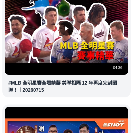
04:36
#MLB 全明星賽全場精華 美聯相隔 12 年再度完封國
聯！｜20260715