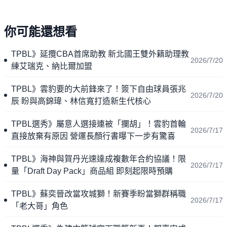
你可能還想看
TPBL》延攬CBA首席助教 新北國王雙外籍助理教
2026/7/20
練艾瑞克、納比爾加盟
TPBL》雲豹要的大前鋒來了！簽下自由球員張兆
2026/7/20
辰 盼與高錦瑋、林信寬打造新生代核心
TPBL選秀》屬意人選接連被「攔胡」！雲豹首輪
2026/7/17
直接放棄有原因 營運長顏行書曝下一步有驚喜
TPBL》海神與賀丹光速達成複數年合約協議！限
2026/7/17
量「Draft Day Pack」商品組 即刻起限時預購
TPBL》蘇奕晉改當攻城獅！新賽季盼當獅群稱職
2026/7/17
「老大哥」角色