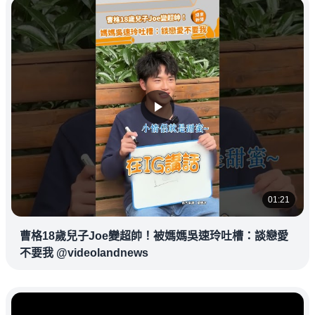
01:21
曹格18歲兒子Joe變超帥！被媽媽吳速玲吐槽：談戀愛
不要我 @videolandnews