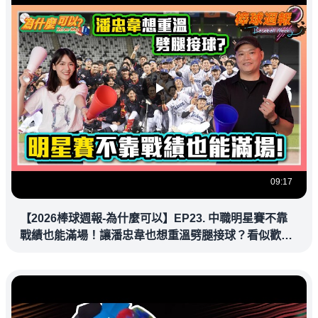
09:17
【2026棒球週報-為什麼可以】EP23. 中職明星賽不靠
戰績也能滿場！讓潘忠韋也想重溫劈腿接球？看似歡樂
教練都暗中觀察