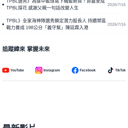
TPBL選秀》為建中籃球寫下職籃新頁！郭嘉安成
2026/7/16
TPBL探花 感謝父親一句話改變人生
TPBL》全家海神隊選秀鎖定潛力股長人 持續禁區
2026/7/16
戰力養成 198公分「義守幫」陳廷霖入港
追蹤緯來 掌握未來
YouTube
Instagram
Facebook
TikTok