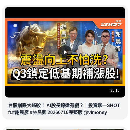
25:16
台股崩跌大逃殺！ AI股長線還有戲？｜投資聊一SHOT
ft.#謝晨彥 #林昌興 20260716完整版 @vlmoney