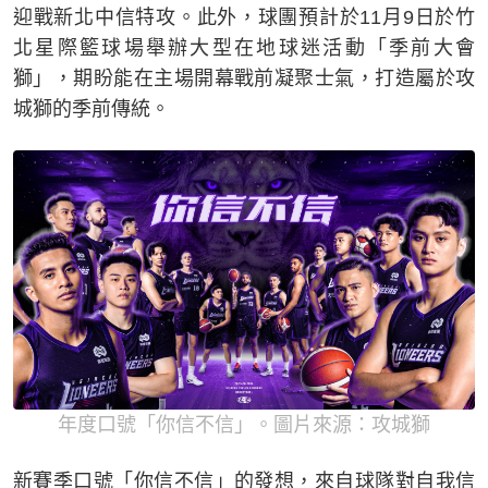
迎戰新北中信特攻。此外，球團預計於11月9日於竹
北星際籃球場舉辦大型在地球迷活動「季前大會
獅」，期盼能在主場開幕戰前凝聚士氣，打造屬於攻
城獅的季前傳統。
年度口號「你信不信」。圖片來源：攻城獅
新賽季口號「你信不信」的發想，來自球隊對自我信