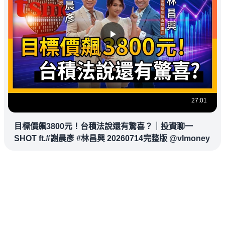
27:01
目標價飆3800元！台積法說還有驚喜？｜投資聊一
SHOT ft.#謝晨彥 #林昌興 20260714完整版 @vlmoney