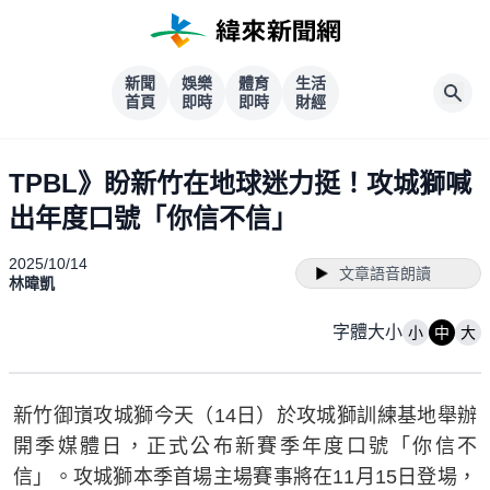
新聞
娛樂
體育
生活
首頁
即時
即時
財經
TPBL》盼新竹在地球迷力挺！攻城獅喊
出年度口號「你信不信」
2025/10/14
文章語音朗讀
林暐凱
字體大小
小
中
大
新竹御嵿攻城獅今天（14日）於攻城獅訓練基地舉辦
開季媒體日，正式公布新賽季年度口號「你信不
信」。攻城獅本季首場主場賽事將在11月15日登場，