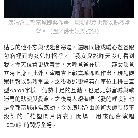
演唱會上郭富城即興作畫，現場觀眾也報以熱烈掌
聲。（圖／爵士娛樂提供）
貼心的他不忘與歌迷會寒暄，還瞬間變成暖心爸爸跟
包廂裡面的女兒打招呼，「我女兒說昨天沒有看到
我，今天位置更近舞台，大呼爸爸在這！」寵女暖爸
立時上身。此外，演唱會上郭富城即興作畫，現場觀
眾也報以熱烈掌聲，之後歌迷更驚喜在座位上排出巨
型Aaron字樣，氣勢十足的互動，也足見郭富城與歌
迷間的默契與愛意，之後萬人燈海唱《愛的呼喚》也
是令郭富城非常感動。今次演唱會由美術大師張叔平
設計的「花塑閃片舞衣」開場，用來配合演唱
《Exit》時閃爆全場。