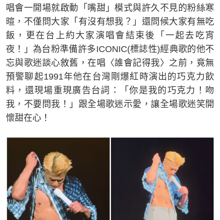
唱會一開場就啟動「嘴甜」模式與許久不見的粉絲寒
暄，不僅問大家「有沒有想我？」還問候大家有無吃
飯，更在台上約大家演唱會結束後「一起去吃宵
夜！」為台粉準備許多ICONIC(標誌性)經典歌的他不
忘與歌迷談心敘舊，在唱〈誰會記得我〉之前，竟無
預警聊起1991年他在台灣剛爆紅時演出的巧克力飲
料，還現場重現廣告台詞：「你是我的巧克力！吻
我，不要問我！」跟全場歌迷示愛，讓全場歌迷笑開
懷甜在心！