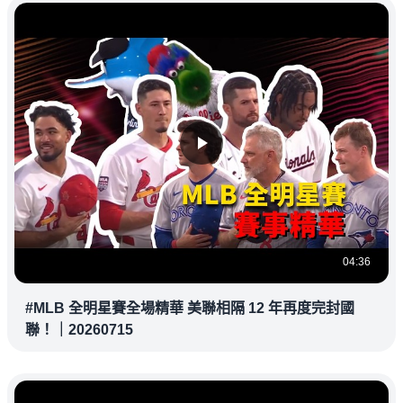
04:36
#MLB 全明星賽全場精華 美聯相隔 12 年再度完封國
聯！｜20260715