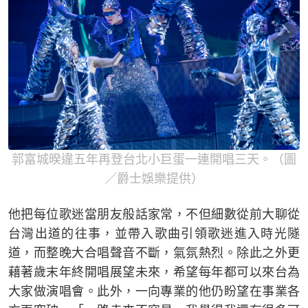
郭富城暌違五年再登台北小巨蛋一連開唱三天。（圖
／爵士娛樂提供）
他把每位歌迷當朋友般話家常，不但細數從前大聊從
台灣出道的往事，並帶入歌曲引領歌迷進入時光隧
道，而整晚大合唱聲音不斷，氣氛熱烈。除此之外更
藉著歲末年終開唱展望未來，希望每年都可以來台為
大家做演唱會。此外，一向專業的他仍盼望在事業各