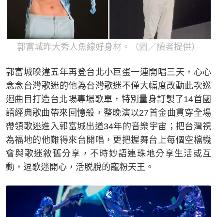
郭富城昨大秀人魚線好身材。（圖／讀者提供）
郭富城暌違五年再登台北小巨蛋一連開唱三天，心心
念念台灣歌迷的他為台灣歌迷不僅大幅度改動此次巡
迴曲目打造台北場專場歌單，特別量身訂製了14首國
語經典歌曲帶來回憶殺，整晚演以27首金曲貫穿全場
帶領歌迷進入郭富城出道34年的音樂宇宙；把台灣視
為福地的他難得來台開唱，更把握舞台上每個空檔機
會與歌迷敘舊分享，不時妙語連珠地分享生活或互
動，逗歌迷開心，活脱脫的寵粉天王。