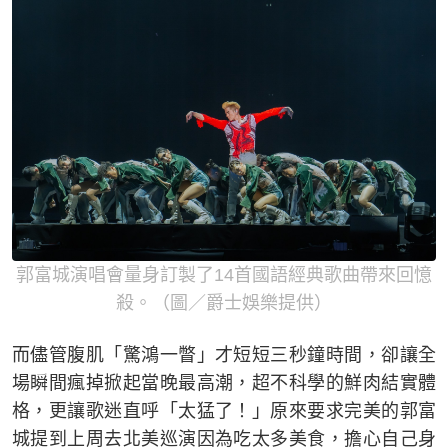
郭富城演唱會量身訂製了14首國語經典歌曲帶來回憶
殺。（圖／爵士娛樂提供）
而儘管腹肌「驚鴻一瞥」才短短三秒鐘時間，卻讓全
場瞬間瘋掉掀起當晚最高潮，超不科學的鮮肉結實體
格，更讓歌迷直呼「太猛了！」原來要求完美的郭富
城提到上周去北美巡演因為吃太多美食，擔心自己身