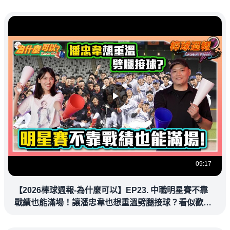
09:17
【2026棒球週報-為什麼可以】EP23. 中職明星賽不靠
戰績也能滿場！讓潘忠韋也想重溫劈腿接球？看似歡樂
教練都暗中觀察