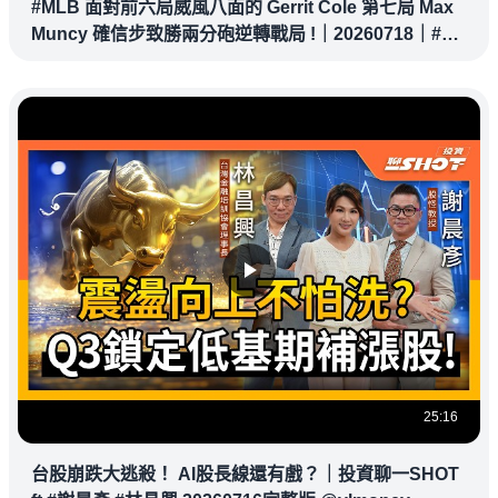
#MLB 面對前六局威風八面的 Gerrit Cole 第七局 Max
Muncy 確信步致勝兩分砲逆轉戰局 !｜20260718｜#洛
杉磯道奇
25:16
台股崩跌大逃殺！ AI股長線還有戲？｜投資聊一SHOT