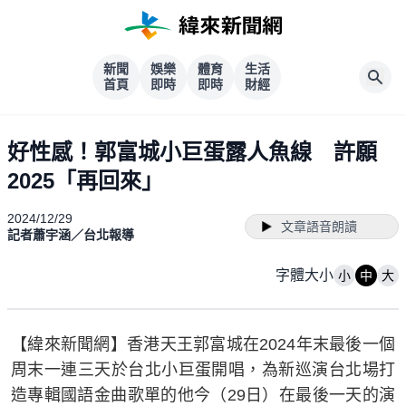
新聞
娛樂
體育
生活
首頁
即時
即時
財經
好性感！郭富城小巨蛋露人魚線 許願
2025「再回來」
2024/12/29
文章語音朗讀
記者蕭宇涵／台北報導
字體大小
小
中
大
【緯來新聞網】香港天王郭富城在2024年末最後一個
周末一連三天於台北小巨蛋開唱，為新巡演台北場打
造專輯國語金曲歌單的他今（29日）在最後一天的演