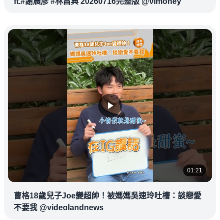
ft.#謝晨彥 #林昌興 20260716完整版 @vlmoney
01:21
曹格18歲兒子Joe變超帥！被媽媽吳速玲吐槽：談戀愛
不要我 @videolandnews