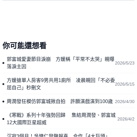
你可能還想看
郭富城愛妻節目淚崩 方媛稱「平常不太哭」親曝
2026/5/23
落淚主因
方媛搶單人房害9男共用1廁所 凌晨親回「不必委
2026/5/15
屈自己」秒刪文
周潤發狂模仿郭富城揪自拍 許願演戲演到100歲
2026/4/30
《寒戰》系列十年強勢回歸 集結周潤發、郭富城
2026/4/2
12大國際巨星超威
沉寂3個月！吳慷仁發聲報喜 合作「4大巨頭」