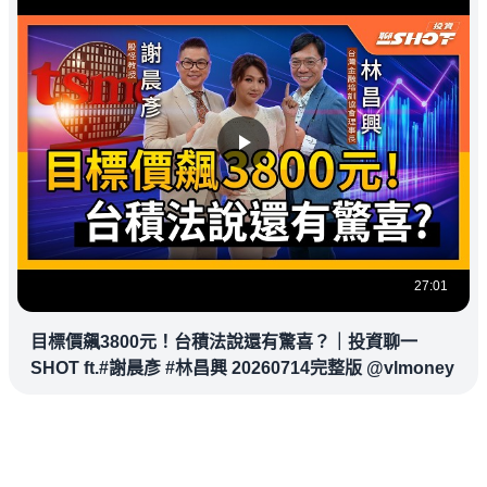
27:01
目標價飆3800元！台積法說還有驚喜？｜投資聊一
SHOT ft.#謝晨彥 #林昌興 20260714完整版 @vlmoney