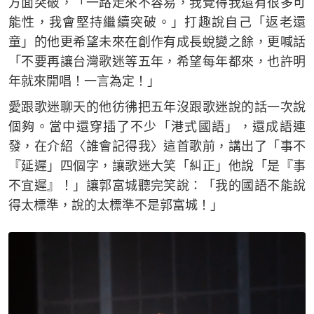
方面突破，「一路走來不容易，我覺得我還有很多可
能性，我會堅持繼續突破。」打趣說自己「返老還
童」的他更希望未來在創作有成長蛻變之餘，更喊話
「不要再讓台灣歌迷等五年，希望每年都來，也許明
年就來開唱！一言為定！」
愛跟歌迷聊天的他彷彿把五年沒跟歌迷說的話一次說
個夠。當中還穿插了不少「港式國語」，還成語連
發，在介紹〈誰會記得我〉這首歌前，講出了「事不
『延遲」四個字，讓歌迷大笑「糾正」他說「是『事
不宜遲』！」讓郭富城聽完笑說：「我的國語不能說
得太標準，說的太標準不是郭富城！」