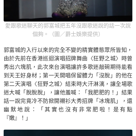
愛跟歌迷聊天的郭富城把五年沒跟歌迷說的話一次說
個夠。（圖／爵士娛樂提供）
郭富城的入行以來的完全不變的精實體態眾所皆知，
由於先前在香港巡迴演唱招牌舞曲〈狂野之城〉時曾
秀出六塊肌，此次來台演唱讓許多歌迷敲碗期待能看
到天王好身材；第一天開唱保留體力「沒脫」的他在
第二天演唱〈狂野之城〉結束時大汗淋漓，讓全場歌
迷大喊「脫脫脫」，讓他羞喊：「我肥肥的！」結果
話一說完竟冷不防掀開襯衫大秀招牌「冰塊肌」，還
幽默地說：「其實也沒有非常肥啦！是有點
『嫩』！」