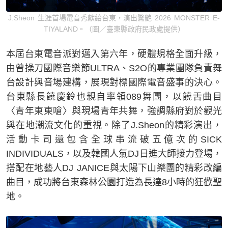
J.Sheon 生涯首場電音秀獻給台東，演出驚艷 2026 MONSTER E-
TIYALAND。（圖／臺東縣政府民政處提供）
本屆台東電音派對邁入第六年，硬體規格全面升級，
由曾操刀國際音樂節ULTRA、S2O的專業團隊負責舞
台設計與音場建構，展現對標國際電音盛事的決心。
台東縣長饒慶鈴也親自率領089舞團，以饒舌曲目
〈青年東東嗆〉與現場青年共舞，強調縣府對於觀光
與在地潮流文化的重視。除了J.Sheon的精彩演出，
活動卡司還包含全球串流破五億次的SICK
INDIVIDUALS，以及韓國人氣DJ日進大師接力登場，
搭配在地藝人DJ JANICE與太陽下山樂團的精彩改編
曲目，成功將台東森林公園打造為長達8小時的狂歡聖
地。