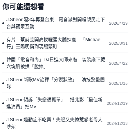
你可能還想看
J.Sheon隔3年再登台東 電音派對開唱親民走下
2026/4/19
台與觀眾互動
有片！蔡詩芸開高衩曬蜜大腿辣瘋 「Michael
2025/8/31
哥」王陽明衝到現場緊盯
韓國「電音和尚」DJ日進大師來啦 袈裟底下藏
2025/4/22
六塊肌被拱「脫掉」
J.Sheon新歌MV詮釋「分裂狀態」 演技驚艷團
2025/1/15
隊
J.Sheon傾訴「失戀很孤單」 搭北影「最佳新
2024/12/19
進演員」拍MV
J.Sheon過動症不吃藥！失眠又失憶惹怒老母大
2024/12/13
吵架