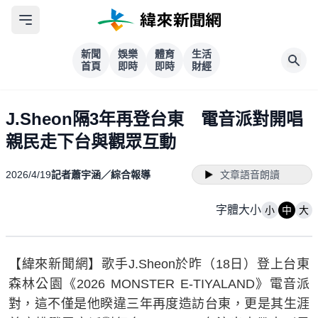
新聞
娛樂
體育
生活
首頁
即時
即時
財經
J.Sheon隔3年再登台東 電音派對開唱
親民走下台與觀眾互動
2026/4/19
記者蕭宇涵／綜合報導
文章語音朗讀
字體大小
小
中
大
【緯來新聞網】歌手J.Sheon於昨（18日）登上台東
森林公園《2026 MONSTER E-TIYALAND》電音派
對，這不僅是他睽違三年再度造訪台東，更是其生涯