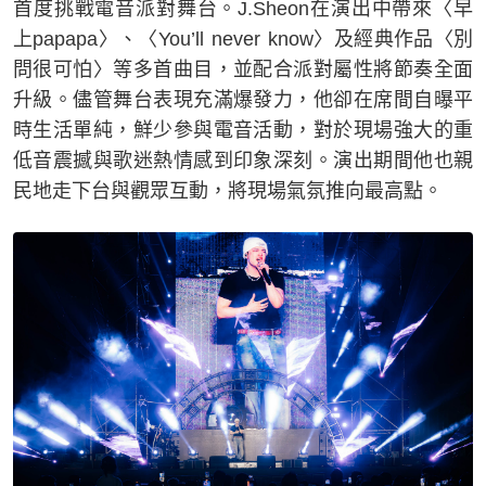
首度挑戰電音派對舞台。J.Sheon在演出中帶來〈早
上papapa〉、〈You’ll never know〉及經典作品〈別
問很可怕〉等多首曲目，並配合派對屬性將節奏全面
升級。儘管舞台表現充滿爆發力，他卻在席間自曝平
時生活單純，鮮少參與電音活動，對於現場強大的重
低音震撼與歌迷熱情感到印象深刻。演出期間他也親
民地走下台與觀眾互動，將現場氣氛推向最高點。