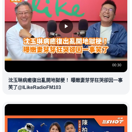
00:30
沈玉琳病癒復出亂開地獄梗！ 曝嫩妻芽芽狂哭卻因一事
笑了@ILikeRadioFM103