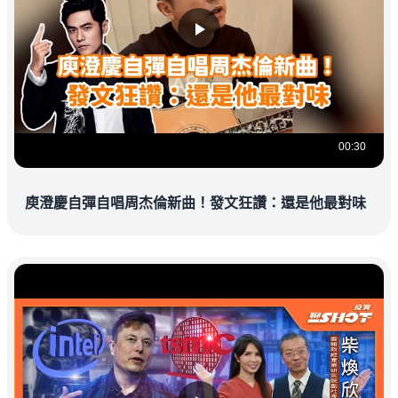
00:30
庾澄慶自彈自唱周杰倫新曲！發文狂讚：還是他最對味