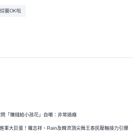
綜藝OK啦
被問「賺錢給小孩花」自嘲：非常過癮
進軍大巨蛋！羅志祥、Rain及韓流頂尖舞王泰民壓軸接力引爆