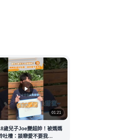
01:21
18歲兒子Joe變超帥！被媽媽
玲吐槽：談戀愛不要我