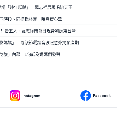
磅登場「辣年糕趴」 羅志祥展現唱跳天王
同時段、同搭檔林襄 曝真實心聲
！ 告五人、羅志祥閉幕日現身嗨翻東台灣
當媽媽」 母親節曬超音波照意外揭預產期
剖腹」內幕 1句話為媽媽們發聲
Instagram
Facebook