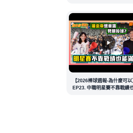
確信步致勝兩分砲逆轉戰局 !
20260718｜#洛杉磯道奇
【2026棒球週報-為什麼可以
EP23. 中職明星賽不靠戰績
場！讓潘忠韋也想重溫劈腿
看似歡樂教練都暗中觀察