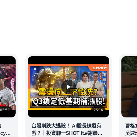
02:52
25:16
的
台股崩跌大逃殺！ AI股長線還有
曹格
ncy
戲？｜投資聊一SHOT ft.#謝晨彥
吳速