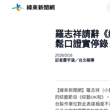
羅志祥請辭《綜
鬆口證實停錄
2026/3/16
記者蕭宇涵／台北報導
【緯來新聞網】羅志祥（小
的綜藝節目《綜藝OK啦》
台製作單位對此表達極度不