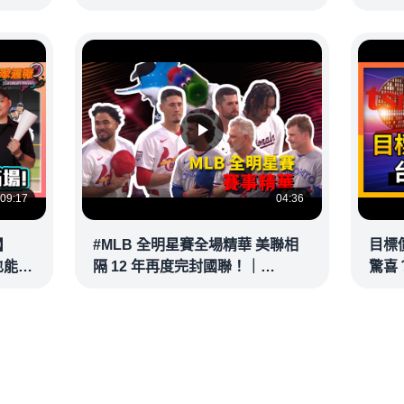
｜
#林昌興 20260716完整版
@vid
@vlmoney
09:17
04:36
】
#MLB 全明星賽全場精華 美聯相
目標
也能滿
隔 12 年再度完封國聯！｜
驚喜？
接球？
20260715
彥 #
@vl