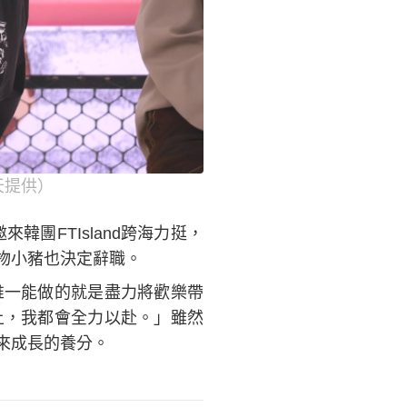
天提供）
團FTIsland跨海力挺，
物小豬也決定辭職。
唯一能做的就是盡力將歡樂帶
上，我都會全力以赴。」雖然
來成長的養分。