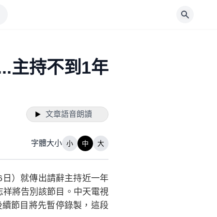
.主持不到1年
文章語音朗讀
字體大小
小
中
大
6日）就傳出請辭主持近一年
志祥將告別該節目。中天電視
後續節目將先暫停錄製，這段