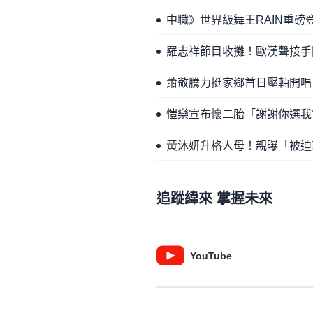
中職》世界級舞王RAIN重
羅志祥節目收攤！歐漢聲接手
蕭敬騰力挺家鄉首日壓軸開唱
愷樂宣布懷二胎「謝謝你選我
黃沐妍升格人母！親曝「被迫
追蹤緯來 掌握未來
YouTube