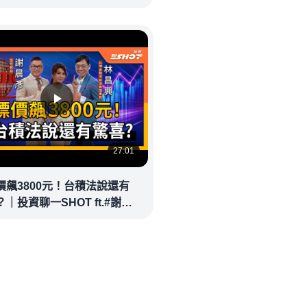
eolandnews
27:01
價飆3800元！台積法說還有
｜投資聊一SHOT ft.#謝晨
林昌興 20260714完整版
money