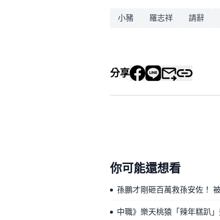
小豬
羅志祥
請辭
分享
你可能還想看
孫鵬才剛砸百萬救孫安佐！ 
中職》樂天桃猿「辣年糕趴」