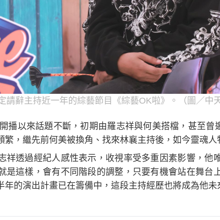
定請辭主持近一年的綜藝節目《綜藝OK啦》。（圖／中
月開播以來話題不斷，初期由羅志祥與何美搭檔，甚至曾邀來韓
頻繁，繼先前何美被換角、找來林襄主持後，如今靈魂人
志祥透過經紀人感性表示，收視率受多重因素影響，他
就是這樣，會有不同階段的調整，只要有機會站在舞台
半年的演出計畫已在籌備中，這段主持經歷也將成為他未