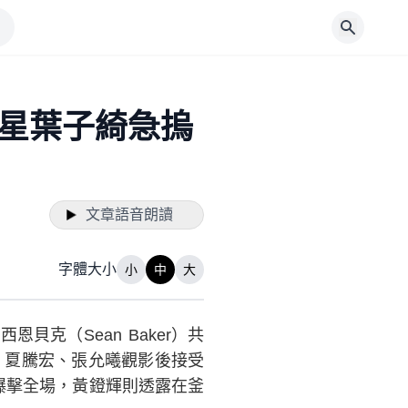
星葉子綺急摀
文章語音朗讀
字體大小
小
中
大
克（Sean Baker）共
、夏騰宏、張允曦觀影後接受
爆擊全場，黃鐙輝則透露在釜