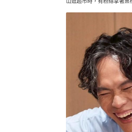
山逛超市時，有粉絲拿著票