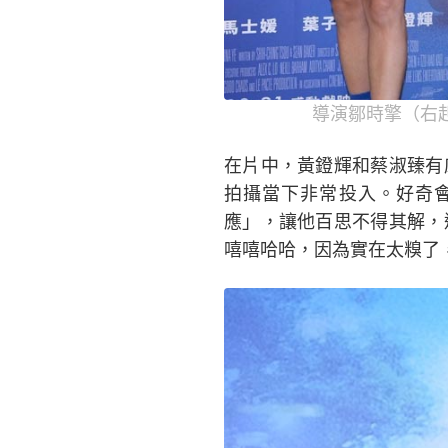
導演鄒時擎（右
在片中，黃鐙輝和蔡淑臻有
拍攝當下非常投入。好奇
應」，讓他百思不得其解，
嘻嘻哈哈，因為實在太糗了