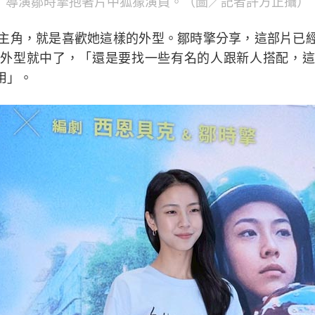
導演鄒時擎抱著片中狐獴演員。（圖／記者許方正攝）
女主角，就是喜歡她這樣的外型。鄒時擎分享，這部片已
外型就中了，「還是要找一些有名的人跟新人搭配，這
用」。