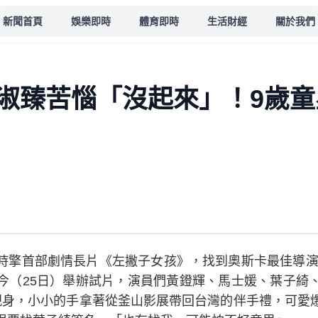
新聞首頁
娛樂即時
體育即時
生活財經
關於我們
淑臻苦惱「沒起來」！9歲童
擎首部劇情長片《左撇子女孩》，找到奧斯卡最佳導演西恩貝
今（25日）舉辦試片，演員們黃鐙輝、馬士媛、葉子綺
現身，小小的手拿著從釜山影展帶回台灣的伴手禮，可愛