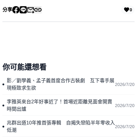
分享
0
你可能還想看
影／劉學義、孟子義首度合作古裝劇 互下毒手展
2026/7/20
現極致求生欲
李雅英來台2年好事近了！首場近距離見面會開賣
2026/7/20
時間出爐
兆群出道10年推首張專輯 自揭失戀陷半年零收入
2026/7/20
低潮