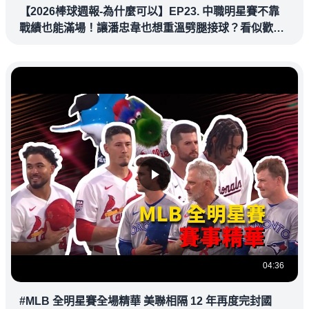
【2026棒球週報-為什麼可以】EP23. 中職明星賽不靠
戰績也能滿場！讓潘忠韋也想重溫劈腿接球？看似歡樂
教練都暗中觀察
04:36
#MLB 全明星賽全場精華 美聯相隔 12 年再度完封國