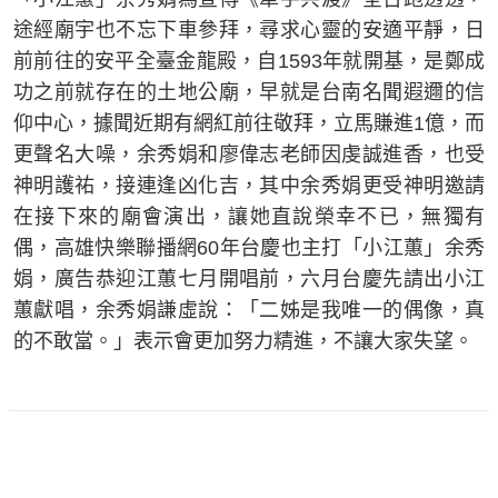
途經廟宇也不忘下車參拜，尋求心靈的安適平靜，日
前前往的安平全臺金龍殿，自1593年就開基，是鄭成
功之前就存在的土地公廟，早就是台南名聞遐邇的信
仰中心，據聞近期有網紅前往敬拜，立馬賺進1億，而
更聲名大噪，余秀娟和廖偉志老師因虔誠進香，也受
神明護祐，接連逢凶化吉，其中余秀娟更受神明邀請
在接下來的廟會演出，讓她直說榮幸不已，無獨有
偶，高雄快樂聯播網60年台慶也主打「小江蕙」余秀
娟，廣告恭迎江蕙七月開唱前，六月台慶先請出小江
蕙獻唱，余秀娟謙虛說：「二姊是我唯一的偶像，真
的不敢當。」表示會更加努力精進，不讓大家失望。