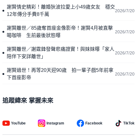
謝賢情史精彩！離婚狄波拉愛上小49歲女友 穩交
2026/7/20
12年傳分手費8千萬
謝賢離世／85歲奪首座金像影帝！謝賢4月被直擊
2026/7/20
喝咖啡 生前最後狀態曝
謝賢離世／謝霆鋒發聲悲痛證實！與妹妹曝「家人
2026/7/20
陪伴下安詳離世」
謝賢過世！再等20天迎90歲 拍一輩子戲5年前拿
2026/7/20
下首座影帝
追蹤緯來 掌握未來
YouTube
Instagram
Facebook
TikTok