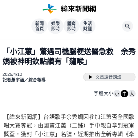
新聞
娛樂
體育
生活
首頁
即時
即時
財經
「小江蕙」驚遇司機腦梗送醫急救 余秀
娟被神明欽點讚有「龍喉」
2025/4/10
文章語音朗讀
記者蕭宇涵／綜合報導
字體大小
小
中
大
【緯來新聞網】台語歌手余秀娟因參加江蕙盃全國歌
唱大賽奪冠，由國寶江蕙（二姊）手中親自拿到冠軍
獎盃，獲封「小江蕙」名號，近期推出全新專輯《牽