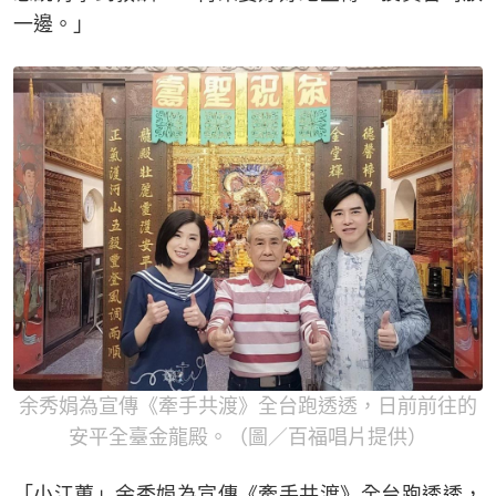
一邊。」
余秀娟為宣傳《牽手共渡》全台跑透透，日前前往的
安平全臺金龍殿。（圖／百福唱片提供）
「小江蕙」余秀娟為宣傳《牽手共渡》全台跑透透，