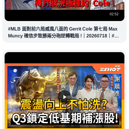
02:52
#MLB 面對前六局威風八面的 Gerrit Cole 第七局 Max
Muncy 確信步致勝兩分砲逆轉戰局 !｜20260718｜#洛
杉磯道奇