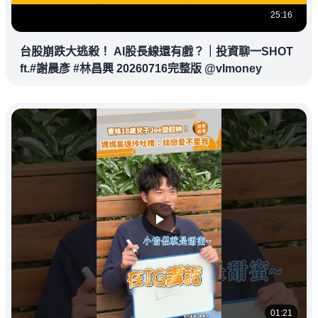
25:16
台股崩跌大逃殺！ AI股長線還有戲？｜投資聊一SHOT
ft.#謝晨彥 #林昌興 20260716完整版 @vlmoney
01:21