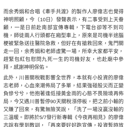
而余秀娟和合唱《牽手共渡》的製作人廖偉志也覺得
神明照顧，今（10日）發聲表示，有二事受到上天眷
顧，一是日前赴南部宣傳專輯，下電台卻等不到司
機，師徒兩人行頭都在廂型車上，原來是司機半途腦
梗被緊急送往醫院急救，但好在有搶救回來，鬼門關
走一回，余秀娟和老師虛驚一場，所幸大家都平安，
趕緊包紅包慰問九死一生的司機好友，也赴廟中參
拜，感謝神明保佑。
此外，川普關稅戰影響全世界，本就有小投資的廖偉
志老師，心血來潮佈局了多單，結果強碰股災而正變
負慘兮兮，他抱著逢低接黃金雨的心態不畏險境再佈
局，今又遇川普暫停90天關稅漲停板，把之前小輸的
又賺了回來，有驚無險笑說，「洗了一場沒贏沒輸的
三溫暖。即將於5/7發行新專輯《今夜再相見》的廖偉
志說有學到教訓，「再來要好好跑宣傳，投資暫時放