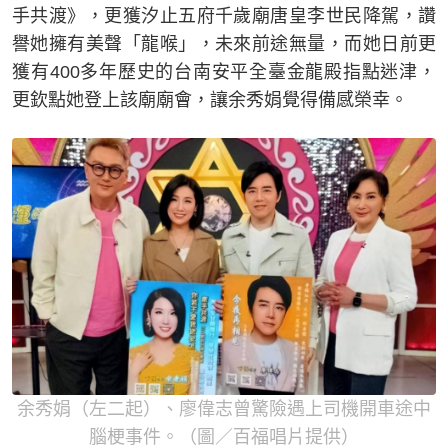
手共渡》，更獲汐止五府千歲廟唐皇李世民降駕，讚
譽她擁有美聲「龍喉」，未來前途無量，而她日前更
獲有400多年歷史的台南安平全臺金龍殿指點迷津，
更欽點她登上該廟廟會，讓余秀娟覺得備感榮幸。
余秀娟（左二起）、廖偉志曾驚險遇上司機開車途中
腦梗事件。（圖／百福唱片提供）