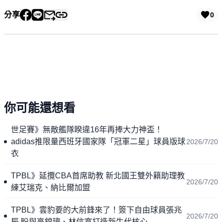
分享
0
你可能還想看
世足賽》無敵艦隊睽違16年再捧大力神盃！
adidas推限量西班牙國家隊「冠軍二星」球員版球
2026/7/20
衣
TPBL》延攬CBA首席助教 新北國王雙外籍助理教
2026/7/20
練艾瑞克、納比爾加盟
TPBL》雲豹要的大前鋒來了！簽下自由球員張兆
2026/7/20
辰 盼與高錦瑋、林信寬打造新生代核心