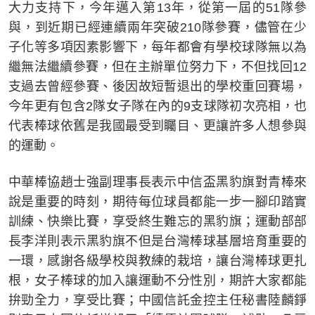
大力支持下，今年邁入第13年，從第一屆的51隊參
與，到近期已經連續兩年突破210隊參賽，儘管在少
子化等多項因素影響下，每年都會有學校球隊無以為
繼無法繼續參賽，但在主辦單位努力下，不但找回12
支過去曾經參賽、後因故短暫退出的學校重回賽場，
今年更有包含2隊女子隊在內的9支球隊初次亮相，也
代表棒球依舊是我國最受到矚目、更讓許多人想參與
的運動。
中華棒協趙士強副理事長表示中信盃黑豹旗對青棒來
說是重要的時刻，期待每位球員都能一步一腳印踏實
訓練、快樂比賽，享受終生難忘的黑豹旗；運動部部
長李洋則表示黑豹旗不但是台灣棒球基層培育重要的
一環，感謝各級學校與教練的栽培，讓台灣棒球更扎
根，女子棒球的加入讓運動不分性別，期許大家都能
拚勁全力，享受比賽；中國信託金控主任秘書陸麟錚