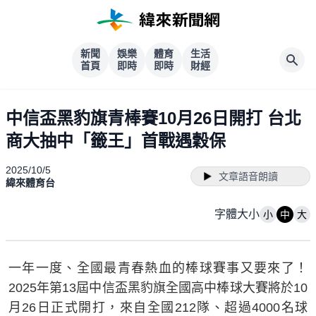
新聞
娛樂
體育
生活
首頁
即時
即時
財經
中信盃黑豹旗青棒賽10月26日開打 台北
商大抽中「籤王」首戰遇穀保
2025/10/5
文章語音朗讀
緯來體育台
字體大小
小
中
大
一年一度、全國最青春熱血的棒球賽事又要來了！
2025年第13屆中信盃黑豹旗全國高中棒球大賽將於10
月26日正式開打，來自全國212隊、超過4000名球