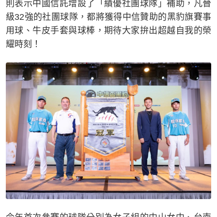
則表示中國信託增設了「績優社團球隊」補助，凡晉
級32強的社團球隊，都將獲得中信贊助的黑豹旗賽事
用球、牛皮手套與球棒，期待大家拚出超越自我的榮
耀時刻！