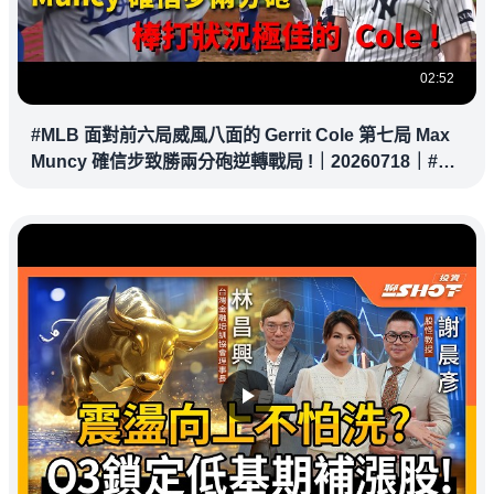
02:52
#MLB 面對前六局威風八面的 Gerrit Cole 第七局 Max
Muncy 確信步致勝兩分砲逆轉戰局 !｜20260718｜#洛
杉磯道奇