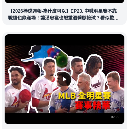
【2026棒球週報-為什麼可以】EP23. 中職明星賽不靠
戰績也能滿場！讓潘忠韋也想重溫劈腿接球？看似歡樂
教練都暗中觀察
04:36