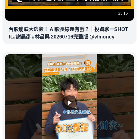
25:16
台股崩跌大逃殺！ AI股長線還有戲？｜投資聊一SHOT
ft.#謝晨彥 #林昌興 20260716完整版 @vlmoney