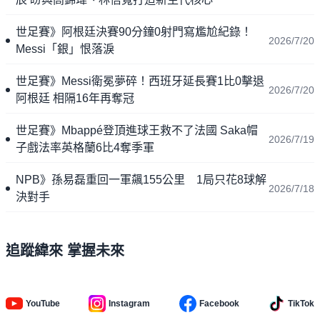
世足賽》阿根廷決賽90分鐘0射門寫尷尬紀錄！
2026/7/20
Messi「銀」恨落淚
世足賽》Messi衛冕夢碎！西班牙延長賽1比0擊退
2026/7/20
阿根廷 相隔16年再奪冠
世足賽》Mbappé登頂進球王救不了法國 Saka帽
2026/7/19
子戲法率英格蘭6比4奪季軍
NPB》孫易磊重回一軍飆155公里 1局只花8球解
2026/7/18
決對手
追蹤緯來 掌握未來
YouTube
Instagram
Facebook
TikTok