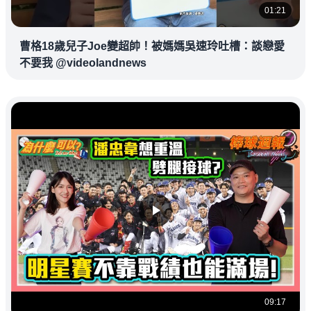
01:21
曹格18歲兒子Joe變超帥！被媽媽吳速玲吐槽：談戀愛
不要我 @videolandnews
09:17