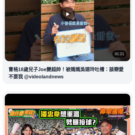
01:21
曹格18歲兒子Joe變超帥！被媽媽吳速玲吐槽：談戀愛
不要我 @videolandnews