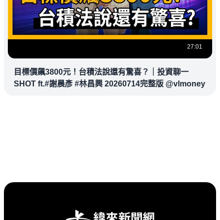
27:01
目標價飆3800元！台積法說還有驚喜？｜投資聊一
SHOT ft.#謝晨彥 #林昌興 20260714完整版 @vlmoney