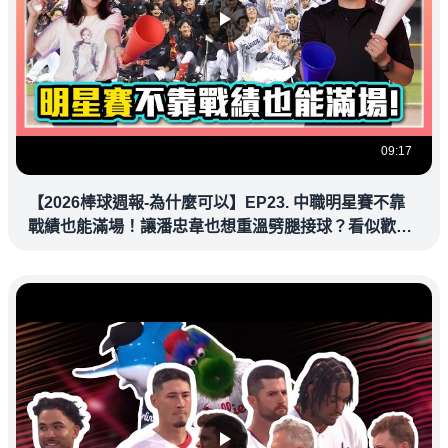
09:17
【2026棒球週報-為什麼可以】EP23. 中職明星賽不靠
戰績也能滿場！讓潘忠韋也想重溫劈腿接球？看似歡樂
教練都暗中觀察