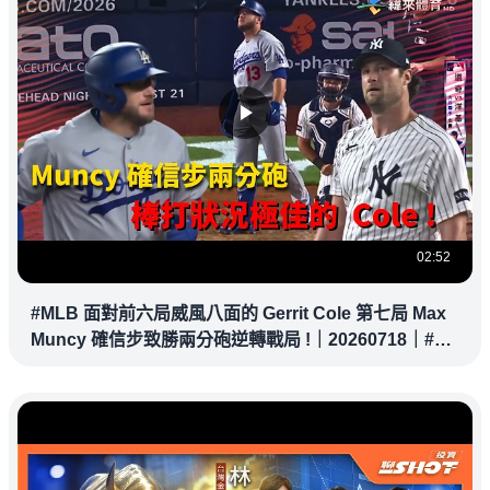
02:52
#MLB 面對前六局威風八面的 Gerrit Cole 第七局 Max
Muncy 確信步致勝兩分砲逆轉戰局 !｜20260718｜#洛
杉磯道奇