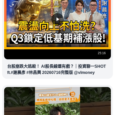
25:16
台股崩跌大逃殺！ AI股長線還有戲？｜投資聊一SHOT
ft.#謝晨彥 #林昌興 20260716完整版 @vlmoney