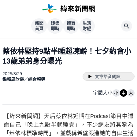
新聞
娛樂
體育
生活
首頁
即時
即時
財經
蔡依林堅持9點半睡超凍齡！七夕約會小
13歲弟弟身分曝光
2025/8/29
文章語音朗讀
編輯周欣儀／綜合報導
字體大小
小
中
大
【緯來新聞網】天后蔡依林近期在Podcast節目中透
露自己「晚上九點半就睡覺」，不少網友將其稱為
「蔡依林標準時間」，並戲稱希望跟進她的自律生活