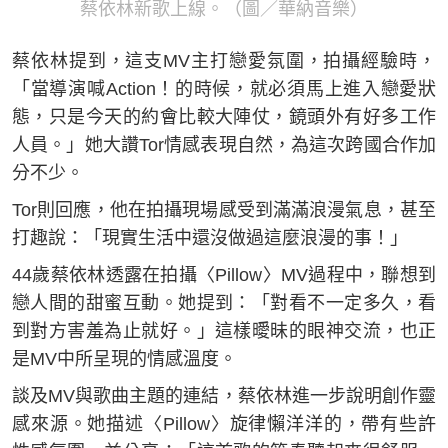
蔡依林新歌上線。（圖／華納音樂）
蔡依林提到，這支MV主打戀愛氛圍，拍攝經驗時，
「當導演喊Action！的時候，就必須馬上進入戀愛狀
態，只是今天的約會比較大陣仗，鏡頭外有好多工作
人員。」她大讚Tor情感表現自然，為這次跨國合作加
分不少。
Tor則回應，他在拍攝現場感受到滿滿浪漫氣息，甚至
打趣說：「現實生活中還沒做過這麼浪漫的事！」
44歲蔡依林透露在拍攝〈Pillow〉MV過程中，聯想到
戀人間的甜蜜互動。她提到：「對看不一定多久，看
到對方害羞為止就好。」這樣曖昧的眼神交流，也正
是MV中所呈現的情感溫度。
談及MV與歌曲主題的連結，蔡依林進一步說明創作靈
感來源。她描述〈Pillow〉旋律懶洋洋的，帶有些許