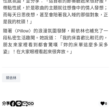
性感氛圍，並分享：「這首歌的節奏聽起來很舒服，
帶點性感，於是歌曲的主題就往想像中的情人發想；
而每天日思夜想，甚至會陪著我入睡的那個對象，正
是我的枕頭！」
隨著〈Pillow〉的浪漫氛圍發酵，蔡依林也補充了一
段私密生活趣聞。她說道：「我的床喜歡比較花的，
朋友來家裡看到都會驚嘆『妳的床單這麼多采多
姿』！在大家眼裡看起來很奔放。」
蔡依林
分享
0