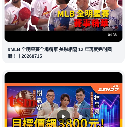
04:36
#MLB 全明星賽全場精華 美聯相隔 12 年再度完封國
聯！｜20260715