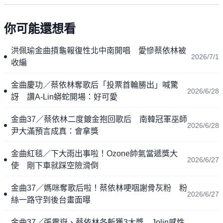
你可能還想看
洪佩瑜金曲摃龜報復性北中南開唱 愛慘蔡依林被
2026/7/1
收編
金曲慶功／蔡依林奪歌后「投票首輪勝出」喊驚
2026/6/28
訝 讚A-Lin蟒蛇開場：好可愛
金曲37／蔡依林二度鍍金抱回歌后 南韓冠軍巫師
2026/6/28
尹大滿預言成真：會拿獎
金曲紅毯／下大雨出事啦！Ozone帥氣當遞獎大
2026/6/27
使 剛下車就踩空險滑倒
金曲37／媽咪奪歌后啦！蔡依林哽咽謝骨灰粉 粉
2026/6/27
絲一路守到後台畫面曝
金曲37／張震嶽、蔡依林各斬獲3大獎 Jolin感性